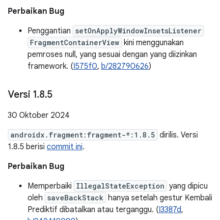
Perbaikan Bug
Penggantian
setOnApplyWindowInsetsListener
FragmentContainerView
kini menggunakan
pemroses null, yang sesuai dengan yang diizinkan
framework. (
I575f0
,
b/282790626
)
Versi 1
.
8
.
5
30 Oktober 2024
androidx.fragment:fragment-*:1.8.5
dirilis. Versi
1.8.5 berisi
commit ini
.
Perbaikan Bug
Memperbaiki
IllegalStateException
yang dipicu
oleh
saveBackStack
hanya setelah gestur Kembali
Prediktif dibatalkan atau terganggu. (
I3387d
,