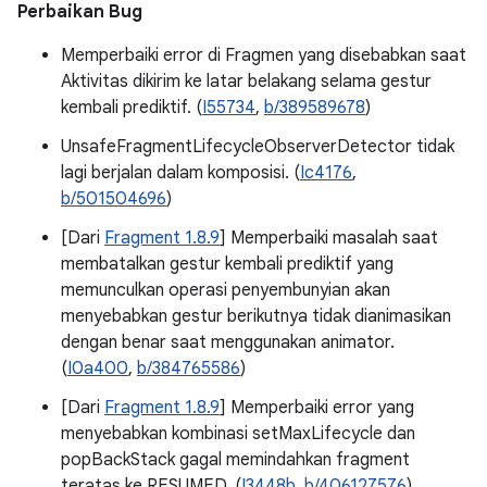
Perbaikan Bug
Memperbaiki error di Fragmen yang disebabkan saat
Aktivitas dikirim ke latar belakang selama gestur
kembali prediktif. (
I55734
,
b/389589678
)
UnsafeFragmentLifecycleObserverDetector tidak
lagi berjalan dalam komposisi. (
Ic4176
,
b/501504696
)
[Dari
Fragment 1.8.9
] Memperbaiki masalah saat
membatalkan gestur kembali prediktif yang
memunculkan operasi penyembunyian akan
menyebabkan gestur berikutnya tidak dianimasikan
dengan benar saat menggunakan animator.
(
I0a400
,
b/384765586
)
[Dari
Fragment 1.8.9
] Memperbaiki error yang
menyebabkan kombinasi setMaxLifecycle dan
popBackStack gagal memindahkan fragment
teratas ke RESUMED. (
I3448b
,
b/406127576
)