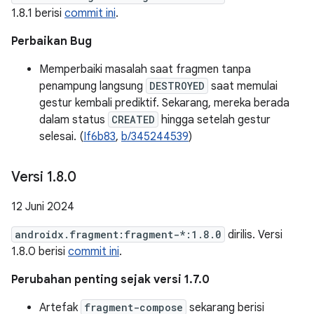
1.8.1 berisi
commit ini
.
Perbaikan Bug
Memperbaiki masalah saat fragmen tanpa
penampung langsung
DESTROYED
saat memulai
gestur kembali prediktif. Sekarang, mereka berada
dalam status
CREATED
hingga setelah gestur
selesai. (
If6b83
,
b/345244539
)
Versi 1
.
8
.
0
12 Juni 2024
androidx.fragment:fragment-*:1.8.0
dirilis. Versi
1.8.0 berisi
commit ini
.
Perubahan penting sejak versi 1.7.0
Artefak
fragment-compose
sekarang berisi