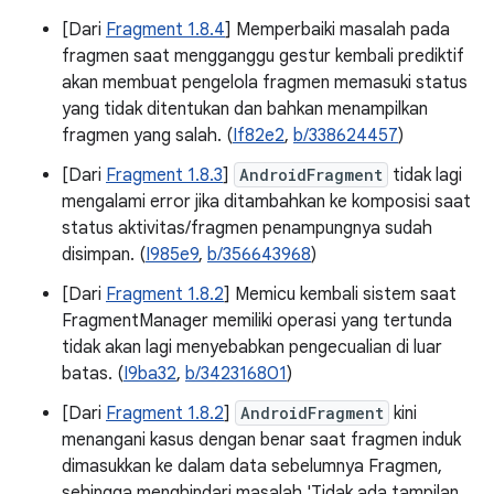
[Dari
Fragment 1.8.4
] Memperbaiki masalah pada
fragmen saat mengganggu gestur kembali prediktif
akan membuat pengelola fragmen memasuki status
yang tidak ditentukan dan bahkan menampilkan
fragmen yang salah. (
If82e2
,
b/338624457
)
[Dari
Fragment 1.8.3
]
AndroidFragment
tidak lagi
mengalami error jika ditambahkan ke komposisi saat
status aktivitas/fragmen penampungnya sudah
disimpan. (
I985e9
,
b/356643968
)
[Dari
Fragment 1.8.2
] Memicu kembali sistem saat
FragmentManager memiliki operasi yang tertunda
tidak akan lagi menyebabkan pengecualian di luar
batas. (
I9ba32
,
b/342316801
)
[Dari
Fragment 1.8.2
]
AndroidFragment
kini
menangani kasus dengan benar saat fragmen induk
dimasukkan ke dalam data sebelumnya Fragmen,
sehingga menghindari masalah 'Tidak ada tampilan