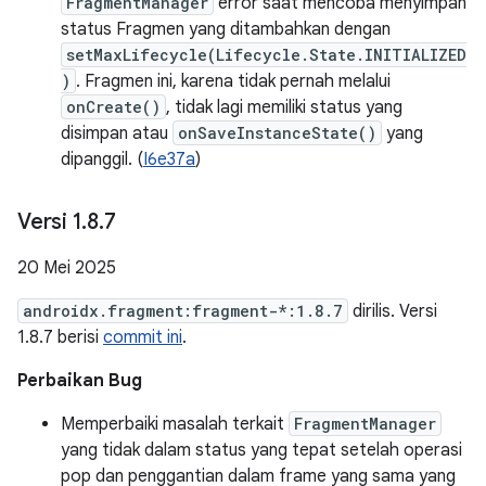
FragmentManager
error saat mencoba menyimpan
status Fragmen yang ditambahkan dengan
setMaxLifecycle(Lifecycle.State.INITIALIZED
)
. Fragmen ini, karena tidak pernah melalui
onCreate()
, tidak lagi memiliki status yang
disimpan atau
onSaveInstanceState()
yang
dipanggil. (
I6e37a
)
Versi 1
.
8
.
7
20 Mei 2025
androidx.fragment:fragment-*:1.8.7
dirilis. Versi
1.8.7 berisi
commit ini
.
Perbaikan Bug
Memperbaiki masalah terkait
FragmentManager
yang tidak dalam status yang tepat setelah operasi
pop dan penggantian dalam frame yang sama yang