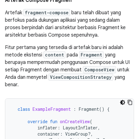
Artefak Compose Fragmen
Artefak
fragment-compose
baru telah dibuat yang
berfokus pada dukungan aplikasi yang sedang dalam
proses berpindah dari arsitektur berbasis Fragment ke
arsitektur berbasis Compose sepenuhnya.
Fitur pertama yang tersedia di artefak baru ini adalah
metode ekstensi
content
pada
Fragment
yang
berupaya mempermudah penggunaan Compose untuk UI
setiap Fragment dengan membuat
ComposeView
untuk
Anda dan menyetel
ViewCompositionStrategy
yang
benar.
class
ExampleFragment
:
Fragment
()
{
override
fun
onCreateView
(
inflater
:
LayoutInflater
,
container
:
ViewGroup?,