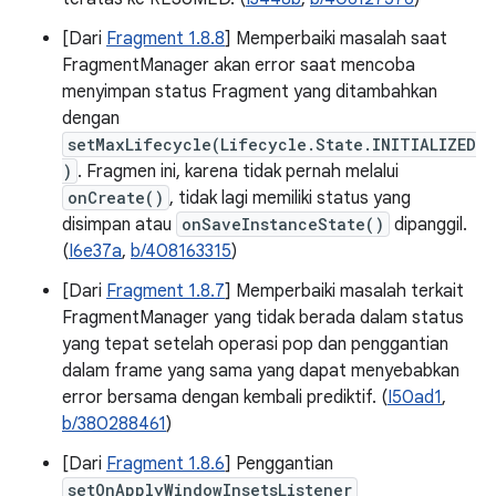
[Dari
Fragment 1.8.8
] Memperbaiki masalah saat
FragmentManager akan error saat mencoba
menyimpan status Fragment yang ditambahkan
dengan
setMaxLifecycle(Lifecycle.State.INITIALIZED
)
. Fragmen ini, karena tidak pernah melalui
onCreate()
, tidak lagi memiliki status yang
disimpan atau
onSaveInstanceState()
dipanggil.
(
I6e37a
,
b/408163315
)
[Dari
Fragment 1.8.7
] Memperbaiki masalah terkait
FragmentManager yang tidak berada dalam status
yang tepat setelah operasi pop dan penggantian
dalam frame yang sama yang dapat menyebabkan
error bersama dengan kembali prediktif. (
I50ad1
,
b/380288461
)
[Dari
Fragment 1.8.6
] Penggantian
setOnApplyWindowInsetsListener