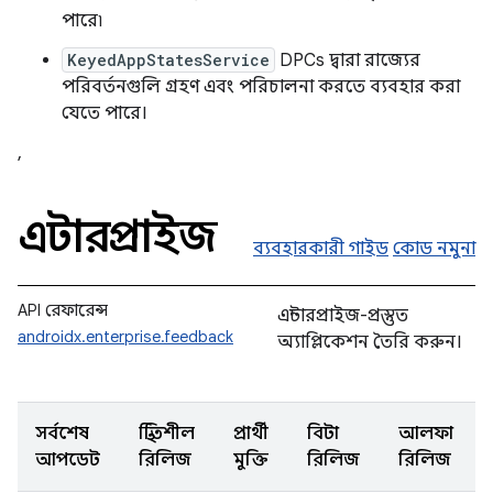
পারে৷
KeyedAppStatesService
DPCs দ্বারা রাজ্যের
পরিবর্তনগুলি গ্রহণ এবং পরিচালনা করতে ব্যবহার করা
যেতে পারে।
,
এন্টারপ্রাইজ
ব্যবহারকারী গাইড
কোড নমুনা
API রেফারেন্স
এন্টারপ্রাইজ-প্রস্তুত
androidx.enterprise.feedback
অ্যাপ্লিকেশন তৈরি করুন।
সর্বশেষ
স্থিতিশীল
প্রার্থী
বিটা
আলফা
আপডেট
রিলিজ
মুক্তি
রিলিজ
রিলিজ