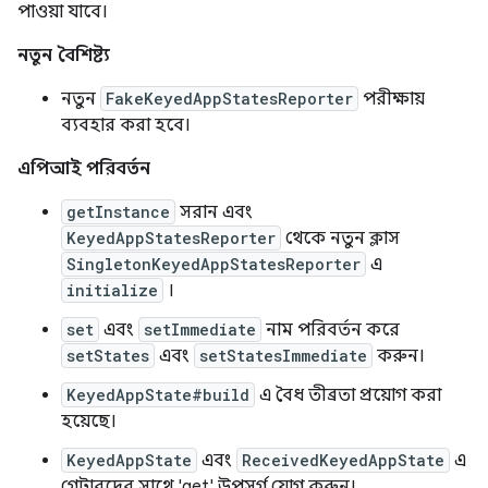
পাওয়া যাবে।
নতুন বৈশিষ্ট্য
নতুন
FakeKeyedAppStatesReporter
পরীক্ষায়
ব্যবহার করা হবে।
এপিআই পরিবর্তন
getInstance
সরান এবং
KeyedAppStatesReporter
থেকে নতুন ক্লাস
SingletonKeyedAppStatesReporter
এ
initialize
।
set
এবং
setImmediate
নাম পরিবর্তন করে
setStates
এবং
setStatesImmediate
করুন।
KeyedAppState#build
এ বৈধ তীব্রতা প্রয়োগ করা
হয়েছে।
KeyedAppState
এবং
ReceivedKeyedAppState
এ
গেটারদের সাথে 'get' উপসর্গ যোগ করুন।