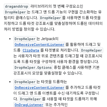
draganddrop
라이브러리의 첫 번째 구성요소인
DropHelper
는 드래그 앤 드롭 기능의 구현을 간소화하는 유
틸리티 클래스입니다.
DropHelper
를 사용하면 드롭 타겟을
지정하고 드롭 타겟 강조표시를 맞춤설정하며 드롭된 데이터의
처리 방법을 정의할 수 있습니다.
DropHelper
는 Jetpack의
OnReceiveContentListener
를 활용하여 드래그 및
드롭
ClipData
를 타겟별로 처리합니다.
DropHelper
는 사용자가 타겟 위로 콘텐츠를 드래그할 때 강조표시되
도록 드롭 타겟을 구성하여 사용자 환경을 향상합니다.
DropHelper.Options
중첩 클래스를 사용하면 기본
강조표시의 모양을 맞춤설정할 수 있습니다.
DropHelper
는 타겟을 드롭하는
OnReceiveContentListener
를 추가하고 드롭 타겟
이 드래그 앤 드롭 이벤트를 수신 대기하도록 구성합니
다.
DropHelper
를 사용할 때 타겟을 드롭하기 위해
OnDragListener
또는 추가적인