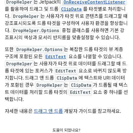
DropHelper
는 Jetpack의
OnReceiveContentListener
를 활용하여 드래그 및 드롭
ClipData
를 타겟별로 처리합니
다.
DropHelper
는 사용자가 타겟 위로 콘텐츠를 드래그할 때
강조표시되도록 드롭 타겟을 구성하여 사용자 환경을 향상합니
다.
DropHelper.Options
중첩 클래스를 사용하면 기본 강
조표시의 색상과 모서리 반지름을 맞춤설정할 수 있습니다.
또한
DropHelper.Options
는 복잡한 드롭 타겟의 뷰 계층
구조에 포함된 모든
EditText
요소를 나열할 수 있습니다.
DropHelper
는 사용자가 타겟 위로 데이터를 드래그할 때 드
롭 타겟에 있는 포커스가
EditText
요소로 바뀌지 않도록 방
지합니다. 드래그 앤 드롭
ClipData
에 텍스트와 URI 데이터
가 포함된 경우
DropHelper
는
ClipData
가 드롭될 때 텍스
트 데이터를 처리할 드롭 타겟의
EditText
요소 중 하나를 선
택합니다.
자세한 내용은
드래그 앤 드롭
개발자 가이드를 참고하세요.
도움이 되었나요?