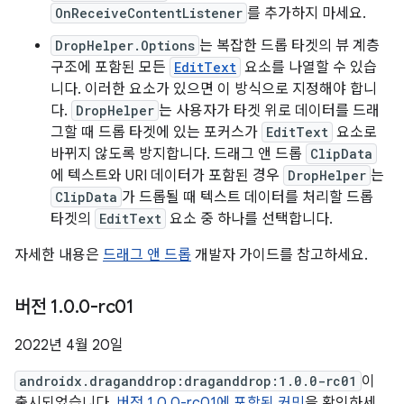
OnReceiveContentListener
를 추가하지 마세요.
DropHelper.Options
는 복잡한 드롭 타겟의 뷰 계층
구조에 포함된 모든
EditText
요소를 나열할 수 있습
니다. 이러한 요소가 있으면 이 방식으로 지정해야 합니
다.
DropHelper
는 사용자가 타겟 위로 데이터를 드래
그할 때 드롭 타겟에 있는 포커스가
EditText
요소로
바뀌지 않도록 방지합니다. 드래그 앤 드롭
ClipData
에 텍스트와 URI 데이터가 포함된 경우
DropHelper
는
ClipData
가 드롭될 때 텍스트 데이터를 처리할 드롭
타겟의
EditText
요소 중 하나를 선택합니다.
자세한 내용은
드래그 앤 드롭
개발자 가이드를 참고하세요.
버전 1
.
0
.
0-rc01
2022년 4월 20일
androidx.draganddrop:draganddrop:1.0.0-rc01
이
출시되었습니다.
버전 1.0.0-rc01에 포함된 커밋
을 확인하세