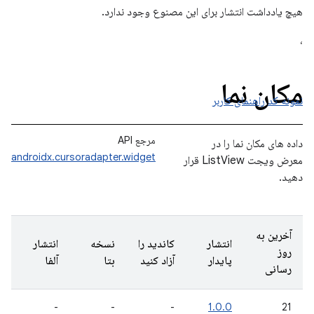
هیچ یادداشت انتشار برای این مصنوع وجود ندارد.
،
مکان نما
نمونه کد
راهنمای کاربر
مرجع API
داده های مکان نما را در
androidx.cursoradapter.widget
معرض ویجت ListView قرار
دهید.
آخرین به
انتشار
کاندید را
نسخه
انتشار
روز
پایدار
آزاد کنید
بتا
آلفا
رسانی
-
-
-
1.0.0
21