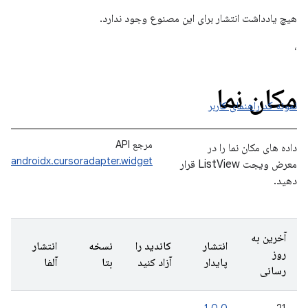
هیچ یادداشت انتشار برای این مصنوع وجود ندارد.
،
مکان نما
نمونه کد
راهنمای کاربر
مرجع API
داده های مکان نما را در
androidx.cursoradapter.widget
معرض ویجت ListView قرار
دهید.
آخرین به
انتشار
کاندید را
نسخه
انتشار
روز
پایدار
آزاد کنید
بتا
آلفا
رسانی