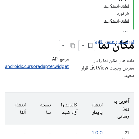
اعلام وابستگی ها
بازخورد
اعلام وابستگی ها
مکان نما
نمونه کد
راهنمای کاربر
مرجع API
داده های مکان نما را در
androidx.cursoradapter.widget
معرض ویجت ListView قرار
دهید.
آخرین به
انتشار
کاندید را
نسخه
انتشار
روز
پایدار
آزاد کنید
بتا
آلفا
رسانی
-
-
-
1.0.0
21