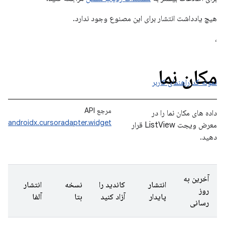
هیچ یادداشت انتشار برای این مصنوع وجود ندارد.
،
مکان نما
نمونه کد
راهنمای کاربر
مرجع API
داده های مکان نما را در
androidx.cursoradapter.widget
معرض ویجت ListView قرار
دهید.
آخرین به
انتشار
کاندید را
نسخه
انتشار
روز
پایدار
آزاد کنید
بتا
آلفا
رسانی