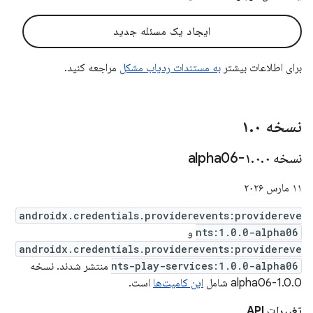
ایجاد یک مسئله جدید
برای اطلاعات بیشتر
به مستندات ردیاب مشکل
مراجعه کنید.
نسخه ۱
۰
.
نسخه ۱
۰-alpha06
.
۰
.
۱۱ مارس ۲۰۲۶
androidx.credentials.providerevents:providereve
nts:1.0.0-alpha06
و
androidx.credentials.providerevents:providereve
nts-play-services:1.0.0-alpha06
منتشر شدند. نسخه
1.0.0-alpha06 شامل
این کامیت‌ها
است.
تغییرات API