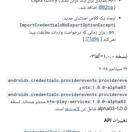
API جدیدی برای پاک کردن تمام ExportEntry (
) اضافه شد.
I882ca
ایجاد یک کلاس استثنای جدید،
ImportCredentialsNoExportOptionExcepti
on
، برای زمانی که درخواست واردات مطابقت پیدا
نمی‌کند (
I71d96
)
نسخه ۱
۰-آلفا۰۳
.
۰
.
۲۴ سپتامبر ۲۰۲۵
androidx.credentials.providerevents:providereve
nts:1.0.0-alpha03
و
androidx.credentials.providerevents:providereve
nts-play-services:1.0.0-alpha03
منتشر شده‌اند. نسخه
1.0.0-alpha03 شامل
این کامیت‌ها
است.
تغییرات API