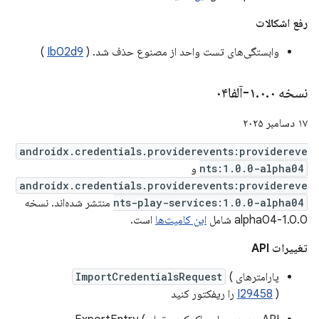
رفع اشکالات
وابستگی‌های تست واحد از مصنوع حذف شد. (
Ib02d9
)
نسخه ۱
۰-آلفا۰۴
.
۰
.
۱۷ دسامبر ۲۰۲۵
androidx.credentials.providerevents:providereve
nts:1.0.0-alpha04
و
androidx.credentials.providerevents:providereve
nts-play-services:1.0.0-alpha04
منتشر شده‌اند. نسخه
1.0.0-alpha04 شامل
این کامیت‌ها
است.
تغییرات API
پارامترهای
(
ImportCredentialsRequest
) را ریفکتور کنید
I29458