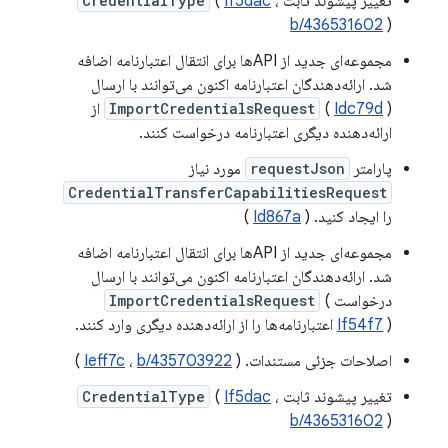
تغییر پیشوند ثابت
،
If5dac
(
CredentialType
b/436531602
)
مجموعه‌ای جدید از APIها برای انتقال اعتبارنامه اضافه
شد. ارائه‌دهندگان اعتبارنامه اکنون می‌توانند با ارسال
Idc79d
(
ImportCredentialsRequest
) از
ارائه‌دهنده دیگری اعتبارنامه درخواست کنند.
پارامتر
requestJson
مورد نیاز
CredentialTransferCapabilitiesRequest
را ایجاد کنید. (
Id867a
)
مجموعه‌ای جدید از APIها برای انتقال اعتبارنامه اضافه
شد. ارائه‌دهندگان اعتبارنامه اکنون می‌توانند با ارسال
درخواست
(
ImportCredentialsRequest
) اعتبارنامه‌ها را از ارائه‌دهنده دیگری وارد کنند.
If54f7
اصلاحات جزئی مستندات. (
b/435703922
،
Ieff7c
)
تغییر پیشوند ثابت
،
If5dac
(
CredentialType
b/436531602
)