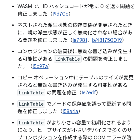
WASM で、ID ハッシュコードが常に 0 を返す問題を
修正しました（
I9d70c
）
ネストされた派生状態の依存関係が変更されたとき
に、親の派生状態が正しく無効化されない場合があ
る問題を修正しました（
Ia7981
、
b/481750019
）
コンポジションの破棄後に無効な書き込みが発生す
る可能性がある
LinkTable
の問題を修正しまし
た。（
I5c97a
）
コピー オペレーション中にテーブルのサイズが変更
されると無効な書き込みが発生する可能性がある
LinkTable
の問題を修正（
Ie7edf
）
LinkTable
でノードの保存値を誤って更新する問
題を修正しました（
I58a4a
）
LinkTable
がより小さい容量で初期化されるよう
になり、ヒープサイズが小さいデバイスで多くのサ
ブコンポジションを作成する際の OOM エラーが防