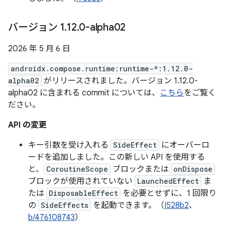
バージョン 1
.
12
.
0-alpha02
2026 年 5 月 6 日
androidx.compose.runtime:runtime-*:1.12.0-
alpha02
がリリースされました。バージョン 1.12.0-
alpha02 に含まれる commit については、
こちら
をご覧く
ださい。
API の変更
キー引数を受け入れる
SideEffect
にオーバーロ
ードを追加しました。この新しい API を使用する
と、
CoroutineScope
ブロックまたは
onDispose
ブロックが使用されていない
LaunchedEffect
ま
たは
DisposableEffect
を必要とせずに、1 回限り
の
SideEffects
を起動できます。（
I528b2
、
b/476108743
）