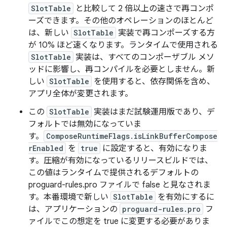
SlotTable
と比較して 2 倍以上の速さで再コンポ
ーズできます。その他のオペレーションのほとんど
は、新しい
SlotTable
実装で再コンポーズする方
が 10% ほど速くなります。ランタイムで使用される
SlotTable
実装は、すべてのコンポーザブル メソ
ッドに影響し、再コンパイルを必要としません。新
しい
SlotTable
を使用すると、依存関係を含め、
アプリ全体が変更されます。
この
SlotTable
実装はまだ試験運用版であり、デ
フォルトでは無効になっていま
す。
ComposeRuntimeFlags.isLinkBufferCompose
rEnabled
を
true
に設定すると、有効になりま
す。圧縮が有効になっているリリースビルドでは、
この値はランタイムで提供されるデフォルトの
proguard-rules.pro ファイルで false と見なされま
す。本番環境で新しい
SlotTable
を有効にするに
は、アプリケーションの
proguard-rules.pro
フ
ァイルでこの想定を true に変更する必要がありま