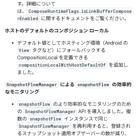
す。詳細について
は、
ComposeRuntimeFlags.isLinkBufferCompose
rEnabled
に関するドキュメントをご覧ください。
ホストのデフォルトのコンポジション ローカル
デフォルト値としてホスティング環境（Android の
View
タグなど）にフォールバックする
CompositionLocal を定義できる
compositionLocalWithHostDefaultOf
を追加し
ました。
SnapshotFlowManager
による
snapshotFlow
の効率的
なモニタリング
snapshotFlow
のより効率的なモニタリングのため
の
SnapshotFlowManager
API を導入しました。複
数の
snapshotFlow
インスタンスで同じ
SnapshotFlowManager
を再利用すると、登録され
るスナップショット適用オブザーバーの数が減り、