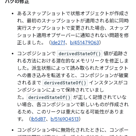
バグの修正
あるスナップショットで状態オブジェクトが作成さ
れ、最初のスナップショットが適用される前に同時
実行スナップショットで変更された場合、スナップ
ショット適用オブザーバーに通知されない問題を修
正しました。（
Ide27f
、
b/451479063
）
コンポジションで
derivedStateOf()
値が追跡さ
れる方法における潜在的なメモリリークを修正しま
した。派生状態によって読み取られたオブジェクト
への書き込みを転送すると、コンポジションが破棄
されるまで
derivedStateOf()
インスタンスがコ
ンポジションによって保持されていまし
た。
derivedStateOf()
が正しく記憶されていな
い場合、各コンポジションで新しいものが作成され
るため、このリークは重大になる可能性がありま
す。（
Ib5d87
、
b/516904513
）
コンポジション中に無効化されたときに、コンポー