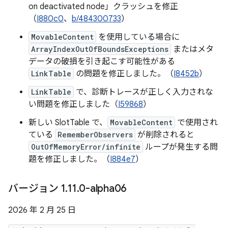
on deactivated node」クラッシュを修正
（
I880c0
、
b/484300733
）
MovableContent
を使用している場合に
ArrayIndexOutOfBoundsExceptions
またはメタ
データの破損を引き起こす可能性がある
LinkTable
の問題を修正しました。（
I8452b
）
LinkTable
で、診断トレースが正しく入力されな
い問題を修正しました（
I59868
）
新しい SlotTable で、
MovableContent
で使用され
ている
RememberObservers
が削除されると
OutOfMemoryError/infinite
ループが発生する問
題を修正しました。（
I884e7
）
バージョン 1
.
11
.
0-alpha06
2026 年 2 月 25 日