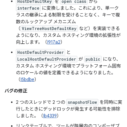
HostDefaultKey
を
open class
から
interface
に変換しました。これにより、単一ク
ラスの継承による制限を受けることなく、キーで複
数のルックアップ メカニズム
（
ViewTreeHostDefaultKey
など）を実装できる
ようになり、カスタム ホスティング環境の拡張性が
向上します。（
I917a2
）
HostDefaultProvider
と
LocalHostDefaultProvider
が
public
になり、
カスタム ホスティング環境でプラットフォーム固有
のロケールの値を定義できるようになりました。
（
I5bdbe
）
バグの修正
2 つのスレッドで 2 つの
snapshotFlow
を同時に実
行したときにデッドロックが発生する可能性を排除
しました。（
Ib4339
）
リンクテーブルで、ツールが階層内のコンポーザブ