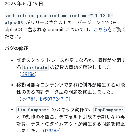
2026 年 5 月 19 日
androidx.compose.runtime:runtime-*:1.12.0-
alpha03
がリリースされました。バージョン 1.12.0-
alpha03 に含まれる commit については、
こちら
をご覧く
ださい。
バグの修正
診断スタック トレースが空になるか、情報が欠落す
る
LinkTable
の複数の問題を解決しました
（
I3918c
）
移動可能なコンテンツでまれに例外が発生する可能
性のある内部データ型の問題を修正しました。
（
Ic478f
、
b/507724717
）
LinkComposer
のスキップ動作で、
GapComposer
との動作の不整合、デフォルト引数の予期しない再
計算、テストのタイムアウトが発生する問題を修正
しました。（
I783dc
）