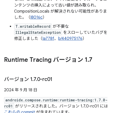
ンテンツの挿入によって古い値が読み取られ、
CompositionLocals が解決されない可能性がありま
した。（
I8016c
）
T.writableRecord
が不要な
IllegalStateException
をスローしていたバグを
修正しました（
Ia778f
、
b/440975176
）
Runtime Tracing バージョン 1
.
7
バージョン 1
.
7
.
0-rc01
2024 年 9 月 18 日
androidx.compose.runtime:runtime-tracing:1.7.0-
rc01
がリリースされました。バージョン 1.7.0-rc01 には
これらの commit
が含まれています。