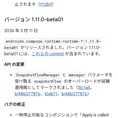
止されます（
I112b9
）
バージョン 1
.
11
.
0-beta01
2026 年 3 月 11 日
androidx.compose.runtime:runtime-*:1.11.0-
beta01
がリリースされました。バージョン 1.11.0-
beta01 には、
これらの commit
が含まれています。
API の変更
SnapshotFlowManager
と
manager
パラメータを
受け取る
snapshotFlow
のオーバーロードが試験
運用版としてマークされました（
I5c1a5
、
b/486077876
、
I0de71
、
b/486077876
）
バグの修正
一時停止可能なコンポジションで「Apply is called