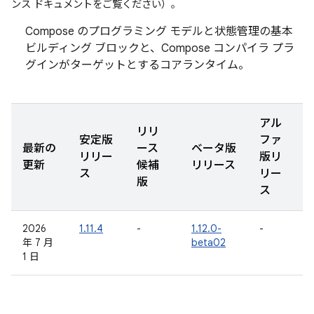
ンス ドキュメントをご覧ください
）。
Compose のプログラミング モデルと状態管理の基本
ビルディング ブロックと、Compose コンパイラ プラ
グインがターゲットとするコアランタイム。
アル
リリ
安定版
ファ
最新の
ース
ベータ版
リリー
版リ
更新
候補
リリース
ス
リー
版
ス
2026
1.11.4
-
1.12.0-
-
年 7 月
beta02
1 日