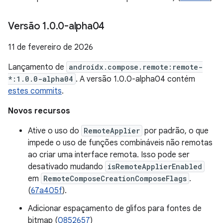
Versão 1
.
0
.
0-alpha04
11 de fevereiro de 2026
Lançamento de
androidx.compose.remote:remote-
*:1.0.0-alpha04
. A versão 1.0.0-alpha04 contém
estes commits
.
Novos recursos
Ative o uso do
RemoteApplier
por padrão, o que
impede o uso de funções combináveis não remotas
ao criar uma interface remota. Isso pode ser
desativado mudando
isRemoteApplierEnabled
em
RemoteComposeCreationComposeFlags
.
(
67a405f
).
Adicionar espaçamento de glifos para fontes de
bitmap (
0852657
)