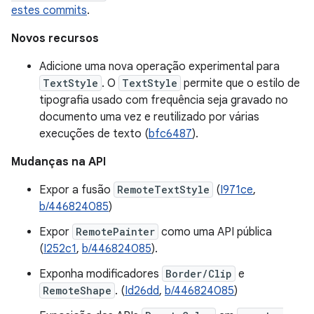
estes commits
.
Novos recursos
Adicione uma nova operação experimental para
TextStyle
. O
TextStyle
permite que o estilo de
tipografia usado com frequência seja gravado no
documento uma vez e reutilizado por várias
execuções de texto (
bfc6487
).
Mudanças na API
Expor a fusão
RemoteTextStyle
(
I971ce
,
b/446824085
)
Expor
RemotePainter
como uma API pública
(
I252c1
,
b/446824085
).
Exponha modificadores
Border/Clip
e
RemoteShape
. (
Id26dd
,
b/446824085
)