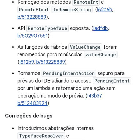
Remoção dos métodos
RemoteInt
e
RemoteFloat
toRemoteString
. (
I62a6b
,
b/513228889
).
API
RemoteTypeface
exposta. (
Iadfdb
,
b/502907551
).
As funções de fábrica
ValueChange
foram
renomeadas para minúsculas
valueChange
.
(
I812b9
,
b/513228889
)
Tornamos
PendingIntentAction
seguro para
prévias do IDE adiando o acesso
PendingIntent
por um lambda e retornando uma ação sem
operação no modo de prévia. (
I43b37
,
b/512403924
)
Correções de bugs
Introduzimos abstrações internas
TypefaceResolver
e