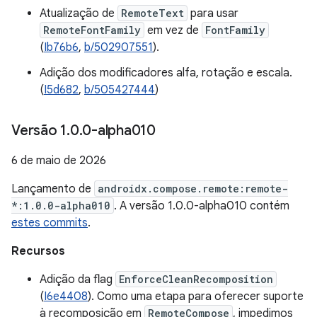
Atualização de
RemoteText
para usar
RemoteFontFamily
em vez de
FontFamily
(
Ib76b6
,
b/502907551
).
Adição dos modificadores alfa, rotação e escala.
(
I5d682
,
b/505427444
)
Versão 1
.
0
.
0-alpha010
6 de maio de 2026
Lançamento de
androidx.compose.remote:remote-
*:1.0.0-alpha010
. A versão 1.0.0-alpha010 contém
estes commits
.
Recursos
Adição da flag
EnforceCleanRecomposition
(
I6e4408
). Como uma etapa para oferecer suporte
à recomposição em
RemoteCompose
, impedimos