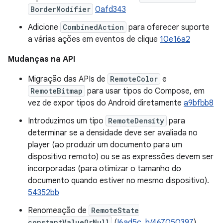
BorderModifier
0afd343
Adicione
CombinedAction
para oferecer suporte
a várias ações em eventos de clique
10e16a2
Mudanças na API
Migração das APIs de
RemoteColor
e
RemoteBitmap
para usar tipos do Compose, em
vez de expor tipos do Android diretamente
a9bfbb8
Introduzimos um tipo
RemoteDensity
para
determinar se a densidade deve ser avaliada no
player (ao produzir um documento para um
dispositivo remoto) ou se as expressões devem ser
incorporadas (para otimizar o tamanho do
documento quando estiver no mesmo dispositivo).
54352bb
Renomeação de
RemoteState
constantValueOrNull
(
I6ad5c
,
b/467050397
)