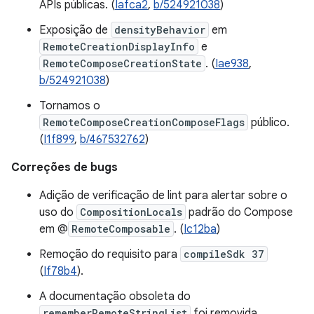
APIs públicas. (
Iafca2
,
b/524921038
)
Exposição de
densityBehavior
em
RemoteCreationDisplayInfo
e
RemoteComposeCreationState
. (
Iae938
,
b/524921038
)
Tornamos o
RemoteComposeCreationComposeFlags
público.
(
I1f899
,
b/467532762
)
Correções de bugs
Adição de verificação de lint para alertar sobre o
uso do
CompositionLocals
padrão do Compose
em @
RemoteComposable
. (
Ic12ba
)
Remoção do requisito para
compileSdk 37
(
If78b4
).
A documentação obsoleta do
rememberRemoteStringList
foi removida.