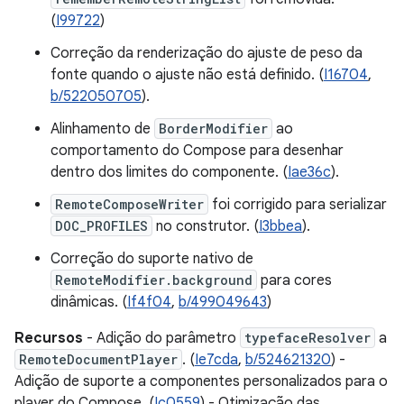
(
I99722
)
Correção da renderização do ajuste de peso da
fonte quando o ajuste não está definido. (
I16704
,
b/522050705
).
Alinhamento de
BorderModifier
ao
comportamento do Compose para desenhar
dentro dos limites do componente. (
Iae36c
).
RemoteComposeWriter
foi corrigido para serializar
DOC_PROFILES
no construtor. (
I3bbea
).
Correção do suporte nativo de
RemoteModifier.background
para cores
dinâmicas. (
If4f04
,
b/499049643
)
Recursos
- Adição do parâmetro
typefaceResolver
a
RemoteDocumentPlayer
. (
Ie7cda
,
b/524621320
) -
Adição de suporte a componentes personalizados para o
player do Compose. (
Ic0559
) - Otimização das