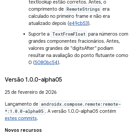
textlookup estão corretos. Antes, o
comprimento de
RemoteStrings
era
calculado no primeiro frame e não era
atualizado depois (
e49cb53
).
Suporte a
TextFromFloat
para números com
grandes componentes fracionários. Antes,
valores grandes de "digitsAfter" podiam
resultar na avaliação do ponto flutuante como
0 (
5080bc54
).
Versão 1
.
0
.
0-alpha05
25 de fevereiro de 2026
Lançamento de
androidx.compose.remote:remote-
*:1.0.0-alpha05
. A versão 1.0.0-alpha05 contém
estes commits
.
Novos recursos