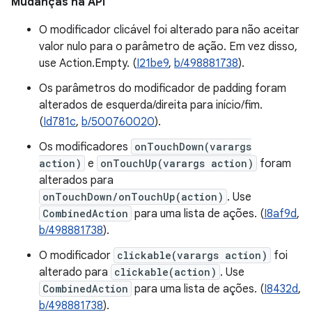
Mudanças na API
O modificador clicável foi alterado para não aceitar
valor nulo para o parâmetro de ação. Em vez disso,
use Action.Empty. (
I21be9
,
b/498881738
).
Os parâmetros do modificador de padding foram
alterados de esquerda/direita para início/fim.
(
Id781c
,
b/500760020
).
Os modificadores
onTouchDown(varargs
action)
e
onTouchUp(varargs action)
foram
alterados para
onTouchDown/onTouchUp(action)
. Use
CombinedAction
para uma lista de ações. (
I8af9d
,
b/498881738
).
O modificador
clickable(varargs action)
foi
alterado para
clickable(action)
. Use
CombinedAction
para uma lista de ações. (
I8432d
,
b/498881738
).