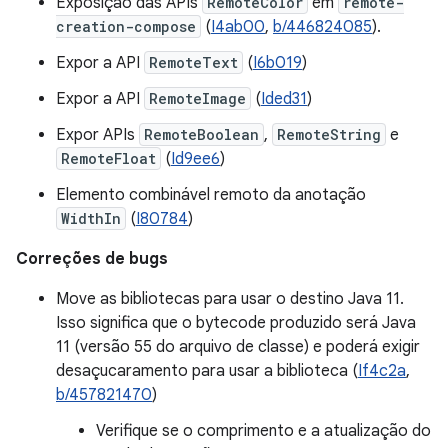
Exposição das APIs
RemoteColor
em
remote-
creation-compose
(
I4ab00
,
b/446824085
).
Expor a API
RemoteText
(
I6b019
)
Expor a API
RemoteImage
(
Ided31
)
Expor APIs
RemoteBoolean
,
RemoteString
e
RemoteFloat
(
Id9ee6
)
Elemento combinável remoto da anotação
WidthIn
(
I80784
)
Correções de bugs
Move as bibliotecas para usar o destino Java 11.
Isso significa que o bytecode produzido será Java
11 (versão 55 do arquivo de classe) e poderá exigir
desaçucaramento para usar a biblioteca (
If4c2a
,
b/457821470
)
Verifique se o comprimento e a atualização do