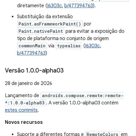
diretamente (
I6303c
,
b/477394763
).
Substituição da extensão
Paint.asFrameworkPaint()
por
Paint.nativePaint
para evitar a exposição do
tipo de plataforma no conjunto de origem
commonMain
via
typealias
(
I6303c
,
b/477394763
)
Versão 1
.
0
.
0-alpha03
28 de janeiro de 2026
Lançamento de
androidx.compose.remote:remote-
*:1.0.0-alpha03
. A versão 1.0.0-alpha03 contém
estes commits
.
Novos recursos
Suporte a diferentes formas e
RemoteColors
em