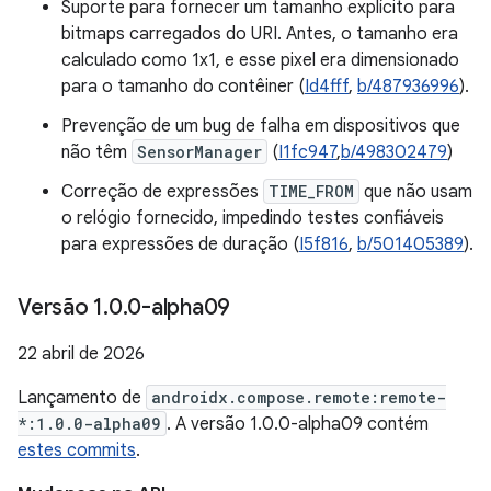
Suporte para fornecer um tamanho explícito para
bitmaps carregados do URI. Antes, o tamanho era
calculado como 1x1, e esse pixel era dimensionado
para o tamanho do contêiner (
Id4fff
,
b/487936996
).
Prevenção de um bug de falha em dispositivos que
não têm
SensorManager
(
I1fc947
,
b/498302479
)
Correção de expressões
TIME_FROM
que não usam
o relógio fornecido, impedindo testes confiáveis
para expressões de duração (
I5f816
,
b/501405389
).
Versão 1
.
0
.
0-alpha09
22 abril de 2026
Lançamento de
androidx.compose.remote:remote-
*:1.0.0-alpha09
. A versão 1.0.0-alpha09 contém
estes commits
.