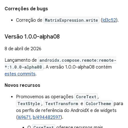
Correções de bugs
Correção de
MatrixExpression.write
(
Id3c52
).
Versão 1
.
0
.
0-alpha08
8 de abril de 2026
Lançamento de
androidx.compose.remote:remote-
*:1.0.0-alpha08
. A versão 1.0.0-alpha08 contém
estes commits
.
Novos recursos
Promovemos as operações
CoreText
,
TextStyle
,
TextTransform
e
ColorTheme
para
os perfis de referência do AndroidX e de widgets
(
I69671
,
b/494482597
).
O
CoreText
oferece recursos mais