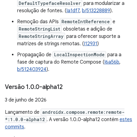
DefaultTypefaceResolver
para modularizar a
resolução de fontes. (
Ia1df7
,
b/513228889
).
Remoção das APIs
RemoteIntReference
e
RemoteStringList
obsoletas e adição de
RemoteStringArray
para oferecer suporte a
matrizes de strings remotas. (
I12931
)
Propagação de
LocalInspectionMode
para a
fase de captura do Remote Compose (
I6a56b
,
b/512403924
).
Versão 1
.
0
.
0-alpha12
3 de junho de 2026
Lançamento de
androidx.compose.remote:remote-
*:1.0.0-alpha12
. A versão 1.0.0-alpha12 contém
estes
commits
.