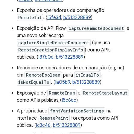
Exponha os operadores de comparação
RemoteInt
. (
I5fe3d
,
b/513228889
)
Exposição da API Flow
captureRemoteDocument
e
uma nova sobrecarga
captureSingleRemoteDocument
(que usa
RemoteCreationDisplayInfo
) como APIs
públicas. (
I87b0e
,
b/513228889
)
Renomeie os operadores de comparação (eq, ne)
em
RemoteBoolean
para
isEqualTo
,
isNotEqualTo
. (
Ia05b9
,
b/513228889
)
Exposição de
RemoteEnum
e
RemoteStateLayout
como APIs públicas (
I5c6ec
)
A propriedade
fontVariationSettings
na
interface
RemotePaint
foi exposta como API
pública. (
Ic3c46
,
b/513228889
)