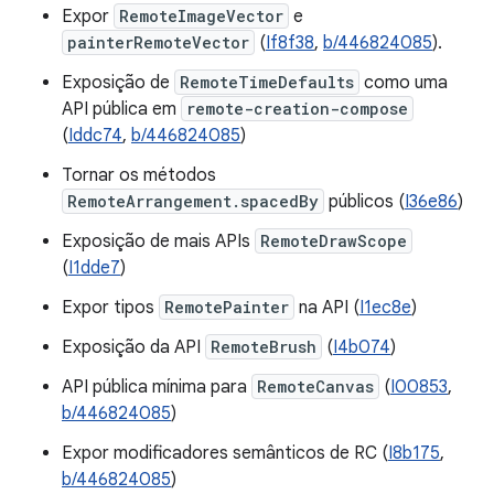
Expor
RemoteImageVector
e
painterRemoteVector
(
If8f38
,
b/446824085
).
Exposição de
RemoteTimeDefaults
como uma
API pública em
remote-creation-compose
(
Iddc74
,
b/446824085
)
Tornar os métodos
RemoteArrangement.spacedBy
públicos (
I36e86
)
Exposição de mais APIs
RemoteDrawScope
(
I1dde7
)
Expor tipos
RemotePainter
na API (
I1ec8e
)
Exposição da API
RemoteBrush
(
I4b074
)
API pública mínima para
RemoteCanvas
(
I00853
,
b/446824085
)
Expor modificadores semânticos de RC (
I8b175
,
b/446824085
)