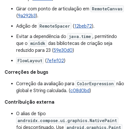
Girar com ponto de articulação em
RemoteCanvas
(
9a292b3
).
Adição de
RemoteSpacer
(
12beb72
).
Evitar a dependência do
java.time
, permitindo
que o
minSdk
das bibliotecas de criação seja
reduzido para 23 (
59e30d0
)
FlowLayout
(
7efef02
)
Correções de bugs
Correção da avaliação para
ColorExpression
não
global e String calculada. (
c08d0bd
)
Contribuição externa
O alias de tipo
androidx.compose.ui.graphics.NativePaint
foi descontinuado. Use
android.graphics.Paint