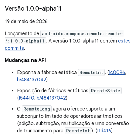
Versão 1
.
0
.
0-alpha11
19 de maio de 2026
Lançamento de
androidx.compose.remote:remote-
*:1.0.0-alpha11
. A versão 1.0.0-alpha11 contém
estes
commits
.
Mudanças na API
Exponha a fábrica estática
RemoteInt
. (
Ic0096
,
b/484137042
)
Exposição de fábricas estáticas
RemoteState
(
I544f0
,
b/484137042
)
O
RemoteLong
agora oferece suporte a um
subconjunto limitado de operadores aritméticos
(adição, subtração, multiplicação e uma conversão
de truncamento para
RemoteInt
). (
I1d416
)