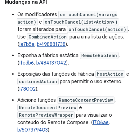
Mudanças na API
Os modificadores
onTouchCancel(varargs
action)
e
onTouchCancel(List<Action>)
foram alterados para
onTouchCancel(action)
.
Use
CombinedAction
para uma lista de ações.
(
Ia7b5a
,
b/498881738
).
Exponha a fábrica estática
RemoteBoolean
.
(
Ifedb6
,
b/484137042
).
Exposição das funções de fábrica
hostAction
e
combinedAction
para permitir o uso externo.
(
I78002
).
Adicione funções
RemoteContentPreview
,
RemoteDocumentPreview
e
RemotePreviewWrapper
para visualizar o
conteúdo do Remote Compose. (
I706ae
,
b/507379403
).