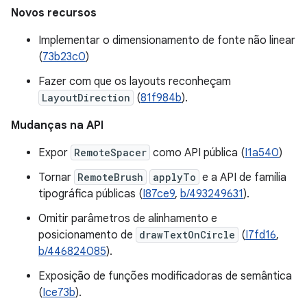
Novos recursos
Implementar o dimensionamento de fonte não linear
(
73b23c0
)
Fazer com que os layouts reconheçam
LayoutDirection
(
81f984b
).
Mudanças na API
Expor
RemoteSpacer
como API pública (
I1a540
)
Tornar
RemoteBrush
applyTo
e a API de família
tipográfica públicas (
I87ce9
,
b/493249631
).
Omitir parâmetros de alinhamento e
posicionamento de
drawTextOnCircle
(
I7fd16
,
b/446824085
).
Exposição de funções modificadoras de semântica
(
Ice73b
).