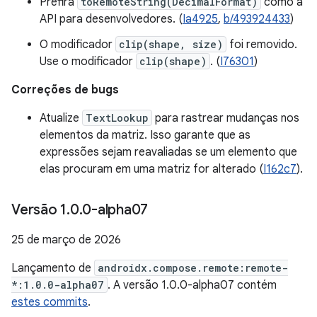
Prefira
toRemoteString(DecimalFormat)
como a
API para desenvolvedores. (
Ia4925
,
b/493924433
)
O modificador
clip(shape, size)
foi removido.
Use o modificador
clip(shape)
. (
I76301
)
Correções de bugs
Atualize
TextLookup
para rastrear mudanças nos
elementos da matriz. Isso garante que as
expressões sejam reavaliadas se um elemento que
elas procuram em uma matriz for alterado (
I162c7
).
Versão 1
.
0
.
0-alpha07
25 de março de 2026
Lançamento de
androidx.compose.remote:remote-
*:1.0.0-alpha07
. A versão 1.0.0-alpha07 contém
estes commits
.