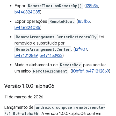
Expor
RemoteFloat.asRemoteDp()
(
I28b36
,
b/446824085
).
Expor operações
RemoteFloat
(
I85fb5
,
b/446824085
)
RemoteArrangement.CenterHorizontally
foi
removido e substituído por
RemoteArrangement.Center
. (
I2f907
,
b/471212869
,
b/471153933
)
Mude o alinhamento de
RemoteBox
para aceitar
um único
RemoteAlignment
. (
I0bfbf
,
b/471212869
)
Versão 1
.
0
.
0-alpha06
11 de março de 2026
Lançamento de
androidx.compose.remote:remote-
*:1.0.0-alpha06
. A versão 1.0.0-alpha06 contém