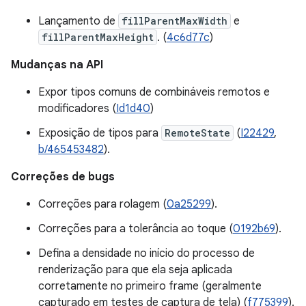
Lançamento de
fillParentMaxWidth
e
fillParentMaxHeight
. (
4c6d77c
)
Mudanças na API
Expor tipos comuns de combináveis remotos e
modificadores (
Id1d40
)
Exposição de tipos para
RemoteState
(
I22429
,
b/465453482
).
Correções de bugs
Correções para rolagem (
0a25299
).
Correções para a tolerância ao toque (
0192b69
).
Defina a densidade no início do processo de
renderização para que ela seja aplicada
corretamente no primeiro frame (geralmente
capturado em testes de captura de tela) (
f775399
).