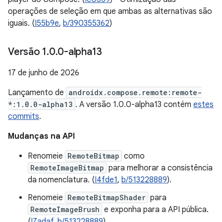
operações de seleção em que ambas as alternativas são
iguais. (
I55b9e
,
b/390355362
)
Versão 1
.
0
.
0-alpha13
17 de junho de 2026
Lançamento de
androidx.compose.remote:remote-
*:1.0.0-alpha13
. A versão 1.0.0-alpha13 contém
estes
commits
.
Mudanças na API
Renomeie
RemoteBitmap
como
RemoteImageBitmap
para melhorar a consistência
da nomenclatura. (
I4fde1
,
b/513228889
).
Renomeie
RemoteBitmapShader
para
RemoteImageBrush
e exponha para a API pública.
(
I7adaf
,
b/513228889
)