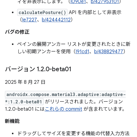
ィを非表示にします。（
I090e1
、
b/427953101
）
calculatePosture()
API を内部として非表示
（
Ie7227
、
b/424442112
）
バグの修正
ペインの展開アンカー リストが変更されたときに新
しい初期アンカーを使用（
I91cd1
、
b/438829477
）
バージョン 1
.
2
.
0-beta01
2025 年 8 月 27 日
androidx.compose.material3.adaptive:adaptive-
*:1.2.0-beta01
がリリースされました。バージョン
1.2.0-beta01 には
これらの commit
が含まれています。
新機能
ドラッグしてサイズを変更する機能の代替入力方法