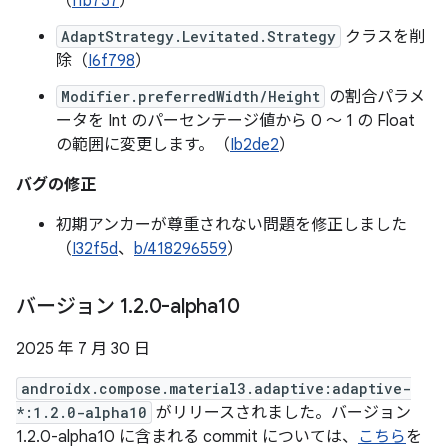
（
I1b757
）
AdaptStrategy.Levitated.Strategy
クラスを削
除（
I6f798
）
Modifier.preferredWidth/Height
の割合パラメ
ータを Int のパーセンテージ値から 0 ～ 1 の Float
の範囲に変更します。（
Ib2de2
）
バグの修正
初期アンカーが尊重されない問題を修正しました
（
I32f5d
、
b/418296559
）
バージョン 1
.
2
.
0-alpha10
2025 年 7 月 30 日
androidx.compose.material3.adaptive:adaptive-
*:1.2.0-alpha10
がリリースされました。バージョン
1.2.0-alpha10 に含まれる commit については、
こちら
を