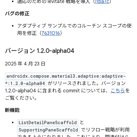
適応のための levitate 戦略を導入（
I1ba7c
）
バグの修正
アダプティブ サンプルでのコルーチン スコープの使
用を修正（
7631016
）
バージョン 1
.
2
.
0-alpha04
2025 年 4 月 23 日
androidx.compose.material3.adaptive:adaptive-
*:1.2.0-alpha04
がリリースされました。バージョン
1.2.0-alpha04 に含まれる commit については、
こちら
を
ご覧ください。
新機能
ListDetailPaneScaffold
と
SupportingPaneScaffold
でリフロー戦略が利用