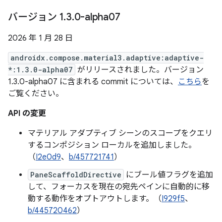
バージョン 1
.
3
.
0-alpha07
2026 年 1 月 28 日
androidx.compose.material3.adaptive:adaptive-
*:1.3.0-alpha07
がリリースされました。バージョン
1.3.0-alpha07 に含まれる commit については、
こちら
を
ご覧ください。
API の変更
マテリアル アダプティブ シーンのスコープをクエリ
するコンポジション ローカルを追加しました。
（
I2e0d9
、
b/457721741
）
PaneScaffoldDirective
にブール値フラグを追加
して、フォーカスを現在の宛先ペインに自動的に移
動する動作をオプトアウトします。（
I929f5
、
b/445720462
）