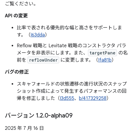
ご覧ください。
API の変更
比率で表される優先的な幅と高さをサポートしま
す。（
I63dda
）
Reflow 戦略と Levitate 戦略のコンストラクタ パラ
メータを非表示にします。また、
targetPane
の名
前を
reflowUnder
に変更します。（
Ifa81b
）
バグの修正
スキャフォールドの状態遷移の進行状況のスナップ
ショット作成によって発生するパフォーマンスの回
帰を修正しました（
I3d555
、
b/417329258
）
バージョン 1
.
2
.
0-alpha09
2025 年 7 月 16 日