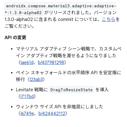
androidx.compose.material3.adaptive:adaptive-
*:1.3.0-alpha02
がリリースされました。バージョン
1.3.0-alpha02 に含まれる commit については、
こちら
を
ご覧ください。
API の変更
マテリアル アダプティブ シーン戦略で、カスタムペ
イン アダプティブ戦略を渡せるようになりました
（
Iae61d
、
b/437981298
）
ペイン スキャフォールドの水平順序 API を安定版に
移行（
I23ab3
）
Levitate 戦略に
DragToResizeState
を導入
（
I717bd
）
ウィンドウ サイズ API を非推奨にしました
（
I6749e
、
b/424442112
）