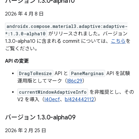
バージョン 1
.
3
.
0-alpha10
2026 年 4 月 8 日
androidx.compose.material3.adaptive:adaptive-
*:1.3.0-alpha10
がリリースされました。バージョン
1.3.0-alpha10 に含まれる commit については、
こちら
を
ご覧ください。
API の変更
DragToResize
API と
PaneMarginas
API を試験
運用版としてマーク（
I86c29
）
currentWindowAdaptiveInfo
を非推奨とし、その
V2 を導入（
I40ecf
、
b/424442112
）
バージョン 1
.
3
.
0-alpha09
2026 年 2 月 25 日