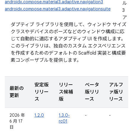
androidx.compose.material3.adaptive.navigation3
ル
androidx.compose.material3.adaptive.navigationsuite
3
ア
ダプティブ ライブラリを使用して、ウィンドウ サイズ
クラスやデバイスのポーズなどのウィンドウ構成に応
じて自動的に適応するアダプティブ UI を作成します。
このライブラリは、独自のカスタム エクスペリエンス
を作成するためのデフォルトの Scaffold 実装と構成要
素コンポーザブルを提供します。
安定版
リリー
ベータ
アルフ
最新の
リリー
ス候補
版リリ
ァ版リ
更新
ス
版
ース
リース
2026 年
1.2.0
1.3.0-
-
-
6 月 17
rc01
日