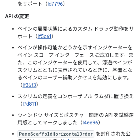
をサポート（
Id7796
）
API の変更
ペインの展開状態によるカスタム ドラッグ動作をサ
ポート（
If5c61
）
ペインが操作可能かどうかを示すインジケーターを
ペイン スコープ インターフェースに追加します。ま
た、このインジケーターを使用して、浮遊ペインが
スクリムとともに表示されているときに、基盤とな
るペインのユーザー補助アクセスを無効にします。
（
If36f3
）
スクリムの定義をコンポーザブル ラムダに置き換え
（
I7d811
）
ウィンドウ サイズとポスチャー関連の API を試験運
用版としてマークしました（
I4ee96
）
PaneScaffoldHorizontalOrder
を封印された公