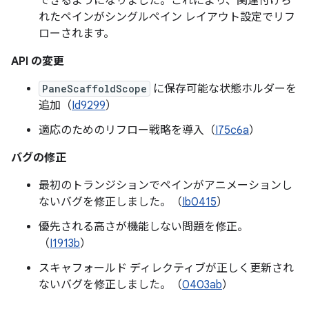
できるようになりました。これにより、関連付けら
れたペインがシングルペイン レイアウト設定でリフ
ローされます。
API の変更
PaneScaffoldScope
に保存可能な状態ホルダーを
追加（
Id9299
）
適応のためのリフロー戦略を導入（
I75c6a
）
バグの修正
最初のトランジションでペインがアニメーションし
ないバグを修正しました。（
Ib0415
）
優先される高さが機能しない問題を修正。
（
I1913b
）
スキャフォールド ディレクティブが正しく更新され
ないバグを修正しました。（
0403ab
）