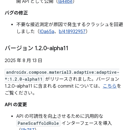
開 API として公開（
Ia4ebe
）
バグの修正
不要な接近測定が原因で発生するクラッシュを回避
しました（
I0a65a
、
b/418932957
）
バージョン 1
.
2
.
0-alpha11
2025 年 8 月 13 日
androidx.compose.material3.adaptive:adaptive-
*:1.2.0-alpha11
がリリースされました。バージョン
1.2.0-alpha11 に含まれる commit については、
こちら
を
ご覧ください。
API の変更
API の可読性を向上させるために汎用的な
PaneScaffoldRole
インターフェースを導入