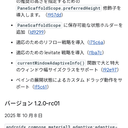
の推奨の高さを指定するための
PaneScaffoldScope.preferredHeight
修飾子を
導入します。（
I957dd
）
PaneScaffoldScope
に保存可能な状態ホルダーを
追加（
Id9299
）
適応のためのリフロー戦略を導入（
I75c6a
）
適応のための levitate 戦略を導入（
I1ba7c
）
currentWindowAdaptiveInfo()
関数で大と特大
のウィンドウ幅サイズクラスをサポート（
I92e97
）
ペインの展開状態によるカスタム ドラッグ動作をサ
ポート（
If5c61
）
バージョン 1
.
2
.
0-rc01
2025 年 10 月 8 日
androidx.compose.material3.adaptive:adaptive-