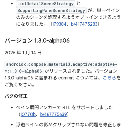
ListDetailSceneStrategy
と
SupportingPaneSceneStrategy
が、単一ペイン
のみのシーンを処理するようオプトインできるよう
になりました。（
I79384
、
b/417475283
）
バージョン 1
.
3
.
0-alpha06
2026 年 1 月 14 日
androidx.compose.material3.adaptive:adaptive-
*:1.3.0-alpha06
がリリースされました。バージョン
1.3.0-alpha06 に含まれる commit については、
こちら
を
ご覧ください。
バグの修正
ペイン展開アンカーで RTL をサポートしました
（
I0770b
、
b/467775639
）
浮遊ペインの影がクリップされない問題を修正しま