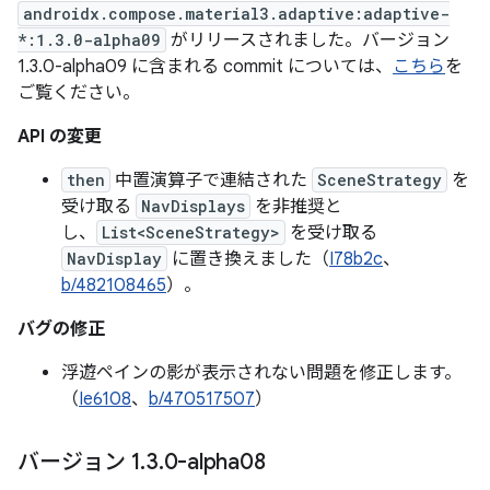
androidx.compose.material3.adaptive:adaptive-
*:1.3.0-alpha09
がリリースされました。バージョン
1.3.0-alpha09 に含まれる commit については、
こちら
を
ご覧ください。
API の変更
then
中置演算子で連結された
SceneStrategy
を
受け取る
NavDisplays
を非推奨と
し、
List<SceneStrategy>
を受け取る
NavDisplay
に置き換えました（
I78b2c
、
b/482108465
）。
バグの修正
浮遊ペインの影が表示されない問題を修正します。
（
Ie6108
、
b/470517507
）
バージョン 1
.
3
.
0-alpha08