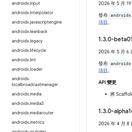
androidx
.
input
2026 年 5 月 19
androidx
.
interpolator
發布
androidx
androidx
.
javascriptengine
項目
。
androidx
.
leanback
1
.
3
.
0-beta
androidx
.
legacy
androidx
.
lifecycle
2026 年 5 月 6
androidx
.
lint
發布
androidx
androidx
.
loader
項目
。
androidx
.
API 變更
localbroadcastmanager
androidx
.
media
將 Scaff
androidx
.
media3
1
.
3
.
0-alpha
androidx
.
mediarouter
androidx
.
metrics
2026 年 4 月 8
androidx
.
multidex