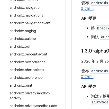
發布
androidx
androidx
.
navigation
訂項目
。
androidx
.
navigation3
API 變更
androidx
.
navigationevent
將
DragT
androidx
.
paging
淘汰
cur
androidx
.
palette
androidx
.
pdf
1
.
3
.
0-alpha
androidx
.
percentlayout
2026 年 2 月 2
androidx
.
performance
androidx
.
photopicker
發布
androidx
訂項目
。
androidx
.
preference
androidx
.
print
API 變更
androidx
.
privacysandbox
.
淘汰了採
activity
List<Sce
androidx
.
privacysandbox
.
ads