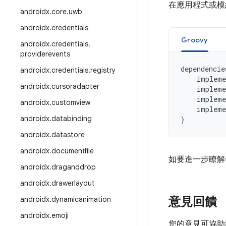
在應用程式或
androidx
.
core
.
uwb
androidx
.
credentials
Groovy
androidx
.
credentials
.
providerevents
dependencie
androidx
.
credentials
.
registry
impleme
androidx
.
cursoradapter
impleme
impleme
androidx
.
customview
impleme
androidx
.
databinding
}
androidx
.
datastore
androidx
.
documentfile
如要進一步瞭解
androidx
.
draganddrop
androidx
.
drawerlayout
意見回饋
androidx
.
dynamicanimation
androidx
.
emoji
您的意見可協助