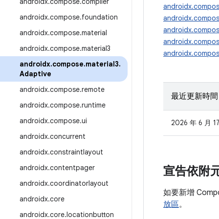
androidx
.
compose
.
compiler
androidx.compos
androidx
.
compose
.
foundation
androidx.compose
androidx.compose
androidx
.
compose
.
material
androidx.compose
androidx
.
compose
.
material3
androidx.compose
androidx
.
compose
.
material3
.
Adaptive
androidx
.
compose
.
remote
最近更新時間
androidx
.
compose
.
runtime
androidx
.
compose
.
ui
2026 年 6 月 1
androidx
.
concurrent
androidx
.
constraintlayout
androidx
.
contentpager
宣告依附
androidx
.
coordinatorlayout
如要新增 Comp
androidx
.
core
放區
。
androidx
.
core
.
locationbutton