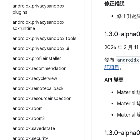
修正錯誤
androidx
.
privacysandbox
.
plugins
修正升起
androidx
.
privacysandbox
.
sdkruntime
1
.
3
.
0-alpha
androidx
.
privacysandbox
.
tools
2026 年 2 月 11
androidx
.
privacysandbox
.
ui
androidx
.
profileinstaller
發布
androidx
訂項目
。
androidx
.
recommendation
androidx
.
recyclerview
API 變更
androidx
.
remotecallback
Materi
androidx
.
resourceinspection
Mater
androidx
.
room
Mater
androidx
.
room3
androidx
.
savedstate
1
.
3
.
0-alpha
androidx
.
security