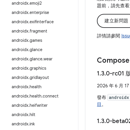
androidx
.
emoji2
題前，請先查看
androidx
.
enterprise
建立新問題
androidx
.
exifinterface
androidx
.
fragment
詳情請參閱
Iss
androidx
.
games
androidx
.
glance
Compose
androidx
.
glance
.
wear
androidx
.
graphics
1
.
3
.
0-rc01
androidx
.
gridlayout
2026 年 6 月 17
androidx
.
health
androidx
.
health
.
connect
發布
androidx
目
。
androidx
.
heifwriter
androidx
.
hilt
1
.
3
.
0-beta0
androidx
.
ink