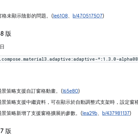
窗格未顯示陰影的問題。(
Ie6108
、
b/470517507
)
08 版
 日
.compose.material3.adaptive:adaptive-*:1.3.0-alpha08
al 場景策略支援自訂窗格動畫。(
I65e80
)
ial 場景策略支援中繼資料，可在顯示於自動調整式支架時，設定窗
ial 場景策略新增了支援窗格擴展的參數。(
Iea29b
、
b/437981137
)
07 版