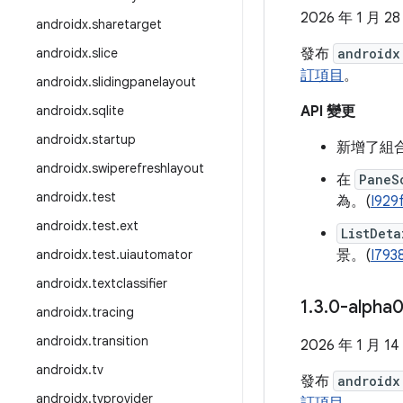
2026 年 1 月 28
androidx
.
sharetarget
androidx
.
slice
發布
androidx
訂項目
。
androidx
.
slidingpanelayout
androidx
.
sqlite
API 變更
androidx
.
startup
新增了組合
androidx
.
swiperefreshlayout
在
PaneS
androidx
.
test
為。(
I929
androidx
.
test
.
ext
ListDeta
androidx
.
test
.
uiautomator
景。(
I793
androidx
.
textclassifier
1
.
3
.
0-alpha
androidx
.
tracing
androidx
.
transition
2026 年 1 月 14
androidx
.
tv
發布
androidx
androidx
.
tvprovider