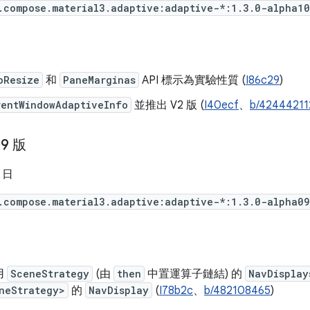
.compose.material3.adaptive:adaptive-*:1.3.0-alpha10
oResize
和
PaneMarginas
API 標示為實驗性質 (
I86c29
)
rentWindowAdaptiveInfo
並推出 V2 版 (
I40ecf
、
b/42444211
09 版
5 日
.compose.material3.adaptive:adaptive-*:1.3.0-alpha09
用
SceneStrategy
(由
then
中置運算子鏈結) 的
NavDisplay
neStrategy>
的
NavDisplay
(
I78b2c
、
b/482108465
)