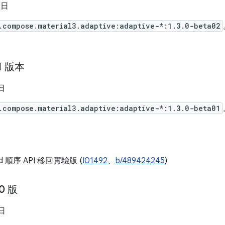
 日
.compose.material3.adaptive:adaptive-*:1.3.0-beta02
01 版本
 日
.compose.material3.adaptive:adaptive-*:1.3.0-beta01
old 順序 API 移回實驗版 (
I01492
、
b/489424245
)
10 版
 日