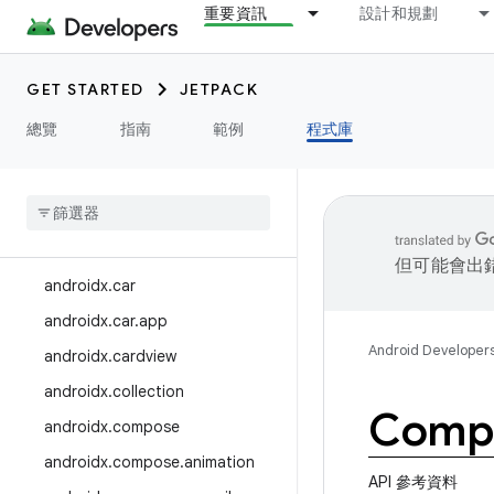
重要資訊
設計和規劃
androidx.biometric
androidx.bluetooth
androidx.browser
GET STARTED
JETPACK
androidx.camera
總覽
指南
範例
程式庫
androidx
.
camera
.
featurecombinationquery
androidx
.
camera
.
media3
androidx
.
camera
.
viewfinder
但可能會出
androidx
.
car
androidx
.
car
.
app
Android Developer
androidx
.
cardview
androidx
.
collection
Compo
androidx
.
compose
androidx
.
compose
.
animation
API 參考資料