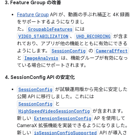
3. Feature Group の改善
Feature Group
API が、動画の手ぶれ補正と 4K 録画
をサポートするようになりまし
た。
GroupableFeatures
には
VIDEO_STABILIZATION
、
UHD_RECORDING
が含ま
れており、アプリが他の機能とともに有効にできる
ようにします。
SessionConfig
の
CameraEffect
と
ImageAnalysis
は、機能グループが有効になっ
ている場合にサポートされます。
4. SessionConfig API の安定化
SessionConfig
が試験運用版から完全に安定した
公開 API に移行しました。これには
SessionConfig
と
HighSpeedVideoSessionConfig
が含まれます。
新しい
ExtensionSessionConfig
AP を使用して
CameraX 拡張機能を実装できるようになりました。
新しい
isSessionConfigSupported
API が導入さ