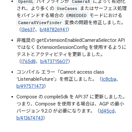
OpenGL
パイプラインが
CameraX
によって有効化
され、より多くの
UseCases
またはサーフェス処理
をバインドする場合の
EMBEDDED
モードにおける
CameraXViewfinder
変換の問題を修正しました。
（
I3e637
、
b/487826941
）
非推奨の getExtensionEnabledCameraSelector API
ではなく ExtensionSessionConfig を使用するように
テストとアクティビティを更新しました。
（
I765d8
、
b/473715607
）
コンパイル エラー「Cannot access class
'ListenableFuture'」を修正しました。（
Ic8cba
、
b/497571473
）
Compose の compileSdk を API 37 に更新しました。
つまり、Compose を使用する場合は、AGP の最小
バージョン 9.2.0 が必要になります。（
Id45cd
、
b/413674743
）