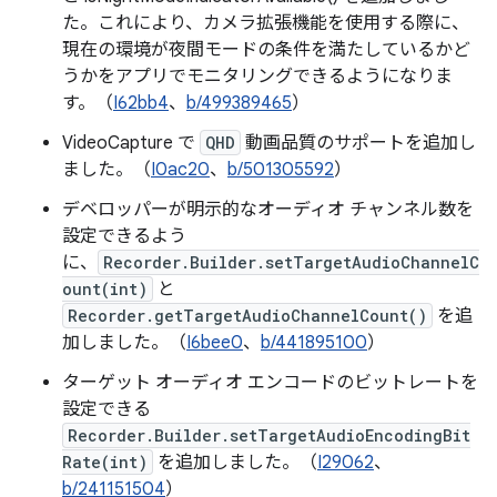
た。これにより、カメラ拡張機能を使用する際に、
現在の環境が夜間モードの条件を満たしているかど
うかをアプリでモニタリングできるようになりま
す。（
I62bb4
、
b/499389465
）
VideoCapture で
QHD
動画品質のサポートを追加し
ました。（
I0ac20
、
b/501305592
）
デベロッパーが明示的なオーディオ チャンネル数を
設定できるよう
に、
Recorder.Builder.setTargetAudioChannelC
ount(int)
と
Recorder.getTargetAudioChannelCount()
を追
加しました。（
I6bee0
、
b/441895100
）
ターゲット オーディオ エンコードのビットレートを
設定できる
Recorder.Builder.setTargetAudioEncodingBit
Rate(int)
を追加しました。（
I29062
、
b/241151504
）