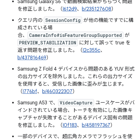
Samsung Galaxy S6 で動画検索結果がちらつく問題
を修正しました。（
I612d9
、
b/235127608
）
クエリ内の
SessionConfig
が他の機能ですでに構
成されている場
合、
CameraInfo#isFeatureGroupSupported
が
PREVIEW_STABILIZATION
に対して誤って true を
返す問題を修正しました。（
I2c355c
、
b/437816469
）
Samsung Z Fold 4 デバイスから問題のある YUV 形式
の出力サイズを除外しました。これらの出力サイズ
を使用すると、受信した画像に歪みが生じます。
（
I776bf
、
b/460322307
）
Samsung A53 で、
VideoCapture
ユースケースがバ
インドされている場合、トーチを有効にした画像キ
ャプチャが失敗することがあるデバイス固有の問題
を修正しました。（
I0f183
、
b/458197367
）
一部のデバイスで、超広角カメラでフラッシュを使