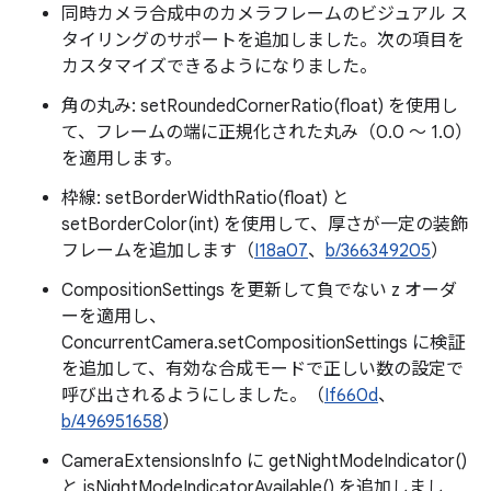
同時カメラ合成中のカメラフレームのビジュアル ス
タイリングのサポートを追加しました。次の項目を
カスタマイズできるようになりました。
角の丸み: setRoundedCornerRatio(float) を使用し
て、フレームの端に正規化された丸み（0.0 ～ 1.0）
を適用します。
枠線: setBorderWidthRatio(float) と
setBorderColor(int) を使用して、厚さが一定の装飾
フレームを追加します（
I18a07
、
b/366349205
）
CompositionSettings を更新して負でない z オーダ
ーを適用し、
ConcurrentCamera.setCompositionSettings に検証
を追加して、有効な合成モードで正しい数の設定で
呼び出されるようにしました。（
If660d
、
b/496951658
）
CameraExtensionsInfo に getNightModeIndicator()
と isNightModeIndicatorAvailable() を追加しまし