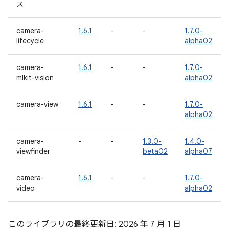
ス
camera-
1.6.1
-
-
1.7.0-
lifecycle
alpha02
camera-
1.6.1
-
-
1.7.0-
mlkit-vision
alpha02
camera-view
1.6.1
-
-
1.7.0-
alpha02
camera-
-
-
1.3.0-
1.4.0-
viewfinder
beta02
alpha07
camera-
1.6.1
-
-
1.7.0-
video
alpha02
このライブラリの最終更新日: 2026 年 7 月 1 日