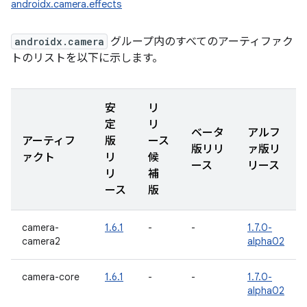
androidx.camera.effects
androidx.camera
グループ内のすべてのアーティファク
トのリストを以下に示します。
安
リ
定
リ
ベータ
アルフ
アーティフ
版
ース
版リリ
ァ版リ
ァクト
リ
候
ース
リース
リ
補
ース
版
camera-
1.6.1
-
-
1.7.0-
camera2
alpha02
camera-core
1.6.1
-
-
1.7.0-
alpha02