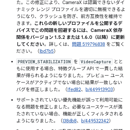
た。この修正により、CameraX は認識できないダイ
ナミック レンジ プロファイルを適切に無視できるよ
うになり、クラッシュを防ぎ、前方互換性を維持で
きます。
これらの新しいプロファイルを公開するデ
バイスでこの問題を回避するには、CameraX 依存
関係をバージョン 1.5.2 または 1.6.0（以降）に更新
してください
。詳しくは、
問題 519796838
をご覧く
ださい。（
Ibd7b5
）
PREVIEW_STABILIZATION
を
VideoCapture
とと
もに使用する場合、特徴グループ API で一貫した結
果が得られるようになりました。プレビュー ユース
ケースがアクティブでない場合に結果が一致しない
バグを修正しました。（
Ifed82
、
b/449913903
）
サポートされていない優先機能が誤って利用可能に
なる問題を修正しました。必要なユースケースが満
たされていない場合、機能が正しくフィルタされる
ようになりました。（
I38db8
、
b/449532342
）