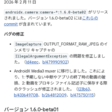
2026 年 2 月 11 日
androidx.camera:camera-*:1.6.0-beta02
がリリース
されました。バージョン 1.6.0-beta02 には
これらの
commit
が含まれています。
バグの修正
ImageCapture
OUTPUT_FORMAT_RAW_JPEG のイ
ンメモリ キャプチャの
IllegalArgumentException
の問題を修正しまし
た。（
Id4eec
、
b/479990902
）
AndroidX Media3 muxer に移行しました。これによ
り、1: 予期しない中断やアプリの終了時の動画の破
損、2: 動画をプロキシ ファイル記述子に保存する際
のクラッシュが修正されました。（
I23b63
、
b/433649708
、
b/264812009
、
b/475750115
）
バージョン 1
.
6
.
0-beta01