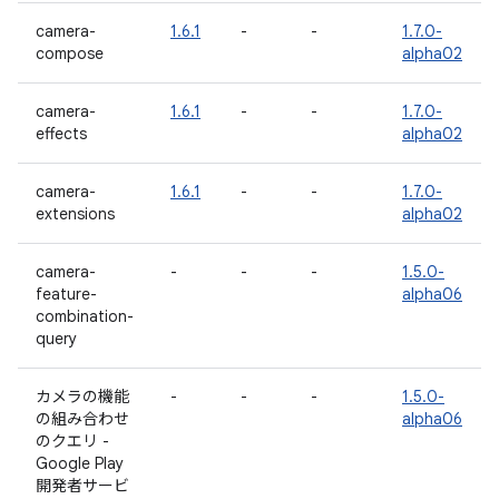
camera-
1.6.1
-
-
1.7.0-
compose
alpha02
camera-
1.6.1
-
-
1.7.0-
effects
alpha02
camera-
1.6.1
-
-
1.7.0-
extensions
alpha02
camera-
-
-
-
1.5.0-
feature-
alpha06
combination-
query
カメラの機能
-
-
-
1.5.0-
の組み合わせ
alpha06
のクエリ -
Google Play
開発者サービ