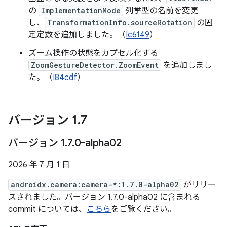
の
ImplementationMode
列挙型の名前を変更
し、
TransformationInfo.sourceRotation
の固
定定数を追加しました。（
Ic6149
）
ズーム操作の状態をカプセル化する
ZoomGestureDetector.ZoomEvent
を追加しまし
た。（
I84cdf
）
バージョン 1
.
7
バージョン 1
.
7
.
0-alpha02
2026 年 7 月 1 日
androidx.camera:camera-*:1.7.0-alpha02
がリリー
スされました。バージョン 1.7.0-alpha02 に含まれる
commit については、
こちら
をご覧ください。