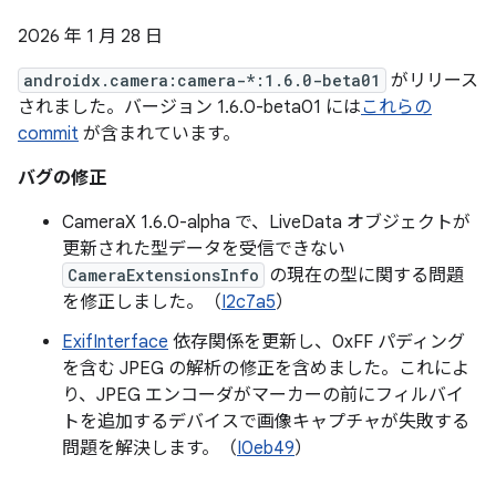
2026 年 1 月 28 日
androidx.camera:camera-*:1.6.0-beta01
がリリース
されました。バージョン 1.6.0-beta01 には
これらの
commit
が含まれています。
バグの修正
CameraX 1.6.0-alpha で、LiveData オブジェクトが
更新された型データを受信できない
CameraExtensionsInfo
の現在の型に関する問題
を修正しました。（
I2c7a5
）
ExifInterface
依存関係を更新し、0xFF パディング
を含む JPEG の解析の修正を含めました。これによ
り、JPEG エンコーダがマーカーの前にフィルバイ
トを追加するデバイスで画像キャプチャが失敗する
問題を解決します。（
I0eb49
）