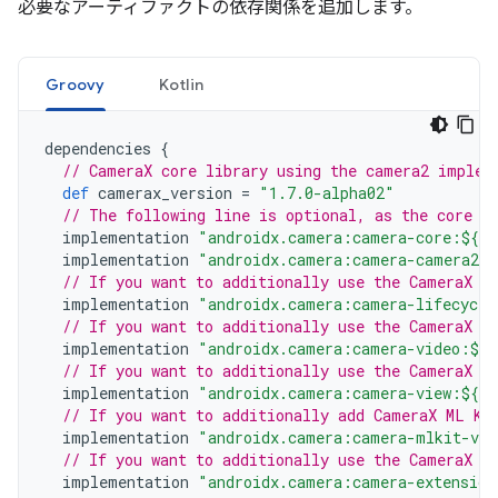
必要なアーティファクトの依存関係を追加します。
Groovy
Kotlin
dependencies
{
// CameraX core library using the camera2 implem
def
camerax_version
=
"1.7.0-alpha02"
// The following line is optional, as the core l
implementation
"androidx.camera:camera-core:${ca
implementation
"androidx.camera:camera-camera2:$
// If you want to additionally use the CameraX L
implementation
"androidx.camera:camera-lifecycle
// If you want to additionally use the CameraX V
implementation
"androidx.camera:camera-video:${c
// If you want to additionally use the CameraX V
implementation
"androidx.camera:camera-view:${ca
// If you want to additionally add CameraX ML Ki
implementation
"androidx.camera:camera-mlkit-vis
// If you want to additionally use the CameraX E
implementation
"androidx.camera:camera-extension