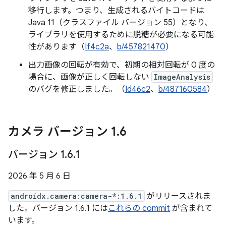
移行します。つまり、生成されるバイトコードは
Java 11（クラスファイル バージョン 55）となり、
ライブラリを使用するために脱糖が必要になる可能
性があります（
If4c2a
、
b/457821470
）
出力画像の回転が有効で、初期の相対回転が 0 度の
場合に、画像が正しく回転しない
ImageAnalysis
のバグを修正しました。（
Id46c2
、
b/487160584
）
カメラ バージョン 1
.
6
バージョン 1
.
6
.
1
2026 年 5 月 6 日
androidx.camera:camera-*:1.6.1
がリリースされま
した。バージョン 1.6.1 には
これらの commit
が含まれて
います。