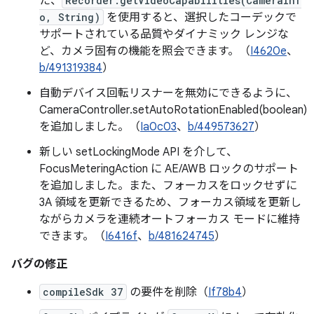
た、
Recorder.getVideoCapabilities(CameraInf
o, String)
を使用すると、選択したコーデックで
サポートされている品質やダイナミック レンジな
ど、カメラ固有の機能を照会できます。（
I4620e
、
b/491319384
）
自動デバイス回転リスナーを無効にできるように、
CameraController.setAutoRotationEnabled(boolean)
を追加しました。（
Ia0c03
、
b/449573627
）
新しい setLockingMode API を介して、
FocusMeteringAction に AE/AWB ロックのサポート
を追加しました。また、フォーカスをロックせずに
3A 領域を更新できるため、フォーカス領域を更新し
ながらカメラを連続オートフォーカス モードに維持
できます。（
I6416f
、
b/481624745
）
バグの修正
compileSdk 37
の要件を削除（
If78b4
）