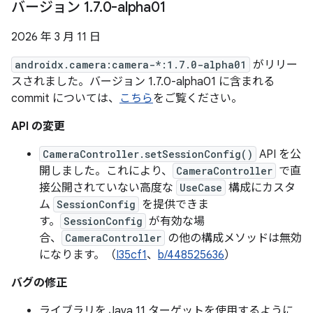
バージョン 1
.
7
.
0-alpha01
2026 年 3 月 11 日
androidx.camera:camera-*:1.7.0-alpha01
がリリー
スされました。バージョン 1.7.0-alpha01 に含まれる
commit については、
こちら
をご覧ください。
API の変更
CameraController.setSessionConfig()
API を公
開しました。これにより、
CameraController
で直
接公開されていない高度な
UseCase
構成にカスタ
ム
SessionConfig
を提供できま
す。
SessionConfig
が有効な場
合、
CameraController
の他の構成メソッドは無効
になります。（
I35cf1
、
b/448525636
）
バグの修正
ライブラリを Java 11 ターゲットを使用するように