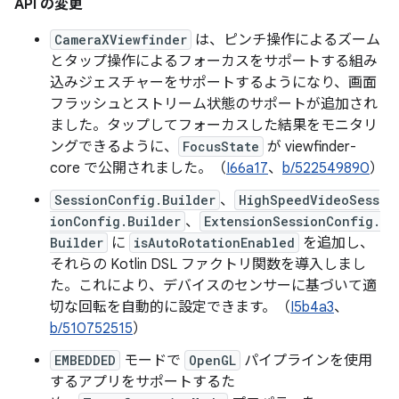
API の変更
CameraXViewfinder
は、ピンチ操作によるズーム
とタップ操作によるフォーカスをサポートする組み
込みジェスチャーをサポートするようになり、画面
フラッシュとストリーム状態のサポートが追加され
ました。タップしてフォーカスした結果をモニタリ
ングできるように、
FocusState
が viewfinder-
core で公開されました。（
I66a17
、
b/522549890
）
SessionConfig.Builder
、
HighSpeedVideoSess
ionConfig.Builder
、
ExtensionSessionConfig.
Builder
に
isAutoRotationEnabled
を追加し、
それらの Kotlin DSL ファクトリ関数を導入しまし
た。これにより、デバイスのセンサーに基づいて適
切な回転を自動的に設定できます。（
I5b4a3
、
b/510752515
）
EMBEDDED
モードで
OpenGL
パイプラインを使用
するアプリをサポートするた