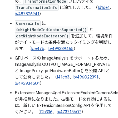
め、
TransformationMode
プロパティを
TransformationInfo
に追加しました。（
Id1de1
、
b/487826941
）
CameraInfo
に
isNightModeIndicatorSupported()
と
getNightModeIndicator()
を追加して、環境条件
がナイトモードの条件を満たすタイミングを判断し
ます。（
Iae47b
、
b/499389465
）
GPU ベースの ImageAnalysis をサポートするため、
ImageAnalysis.OUTPUT_IMAGE_FORMAT_PRIVATE
と ImageProxy.getHardwareBuffer() を公開 API と
して公開しました。（
I41cb3
、
b/496022391
、
b/492934501
）
ExtensionsManager#getExtensionEnabledCameraSele
が非推奨になりました。拡張モードを有効にするに
は、新しい ExtensionSessionConfig API を使用して
ください。（
I2b336
、
b/473715607
）