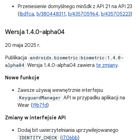
Przeniesienie domyślnego minSdk z API 21 na API 23
(
Ibdfca
,
b/380448311
,
b/435705964
,
b/435705223
)
Wersja 1
.
4
.
0-alpha04
20 maja 2025 r.
Publikacja
androidx.biometric:biometric:1.4.0-
alpha04
Wersja 1.4.0-alpha04 zawiera
te zmiany
.
Nowe funkcje
Zawsze używaj wewnętrznie interfejsu
KeyguardManager
API w przypadku aplikacji na
Wear (
I9b7fd
)
Zmiany w interfejsie API
Dodaj bit uwierzytelniania uprzywilejowanego
IDENTITY_CHECK
(
I706bb
)