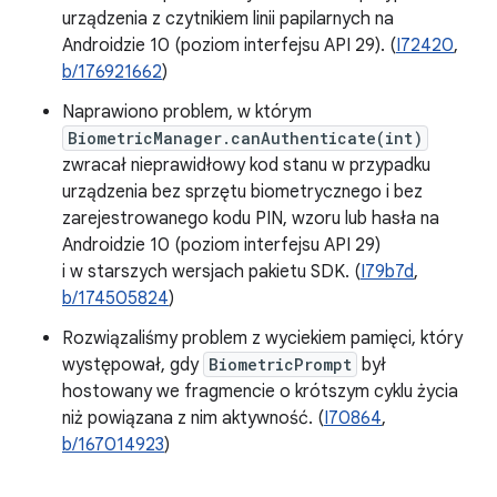
urządzenia z czytnikiem linii papilarnych na
Androidzie 10 (poziom interfejsu API 29). (
I72420
,
b/176921662
)
Naprawiono problem, w którym
BiometricManager.canAuthenticate(int)
zwracał nieprawidłowy kod stanu w przypadku
urządzenia bez sprzętu biometrycznego i bez
zarejestrowanego kodu PIN, wzoru lub hasła na
Androidzie 10 (poziom interfejsu API 29)
i w starszych wersjach pakietu SDK. (
I79b7d
,
b/174505824
)
Rozwiązaliśmy problem z wyciekiem pamięci, który
występował, gdy
BiometricPrompt
był
hostowany we fragmencie o krótszym cyklu życia
niż powiązana z nim aktywność. (
I70864
,
b/167014923
)