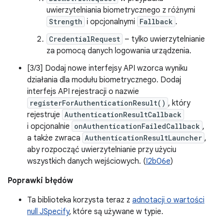
uwierzytelniania biometrycznego z różnymi
Strength
i opcjonalnymi
Fallback
.
CredentialRequest
– tylko uwierzytelnianie
za pomocą danych logowania urządzenia.
[3/3] Dodaj nowe interfejsy API wzorca wyniku
działania dla modułu biometrycznego. Dodaj
interfejs API rejestracji o nazwie
registerForAuthenticationResult()
, który
rejestruje
AuthenticationResultCallback
i opcjonalnie
onAuthenticationFailedCallback
,
a także zwraca
AuthenticationResultLauncher
,
aby rozpocząć uwierzytelnianie przy użyciu
wszystkich danych wejściowych. (
I2b06e
)
Poprawki błędów
Ta biblioteka korzysta teraz z
adnotacji o wartości
null JSpecify
, które są używane w typie.