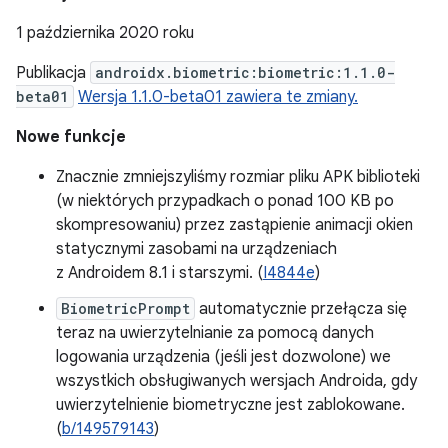
1 października 2020 roku
Publikacja
androidx.biometric:biometric:1.1.0-
beta01
Wersja 1.1.0-beta01 zawiera te zmiany.
Nowe funkcje
Znacznie zmniejszyliśmy rozmiar pliku APK biblioteki
(w niektórych przypadkach o ponad 100 KB po
skompresowaniu) przez zastąpienie animacji okien
statycznymi zasobami na urządzeniach
z Androidem 8.1 i starszymi. (
I4844e
)
BiometricPrompt
automatycznie przełącza się
teraz na uwierzytelnianie za pomocą danych
logowania urządzenia (jeśli jest dozwolone) we
wszystkich obsługiwanych wersjach Androida, gdy
uwierzytelnienie biometryczne jest zablokowane.
(
b/149579143
)