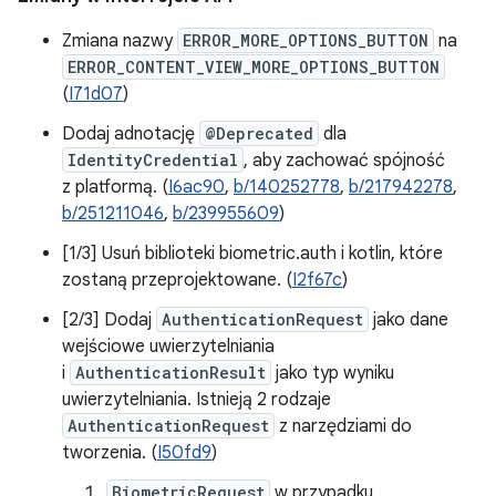
Zmiana nazwy
ERROR_MORE_OPTIONS_BUTTON
na
ERROR_CONTENT_VIEW_MORE_OPTIONS_BUTTON
(
I71d07
)
Dodaj adnotację
@Deprecated
dla
IdentityCredential
, aby zachować spójność
z platformą. (
I6ac90
,
b/140252778
,
b/217942278
,
b/251211046
,
b/239955609
)
[1/3] Usuń biblioteki biometric.auth i kotlin, które
zostaną przeprojektowane. (
I2f67c
)
[2/3] Dodaj
AuthenticationRequest
jako dane
wejściowe uwierzytelniania
i
AuthenticationResult
jako typ wyniku
uwierzytelniania. Istnieją 2 rodzaje
AuthenticationRequest
z narzędziami do
tworzenia. (
I50fd9
)
BiometricRequest
w przypadku