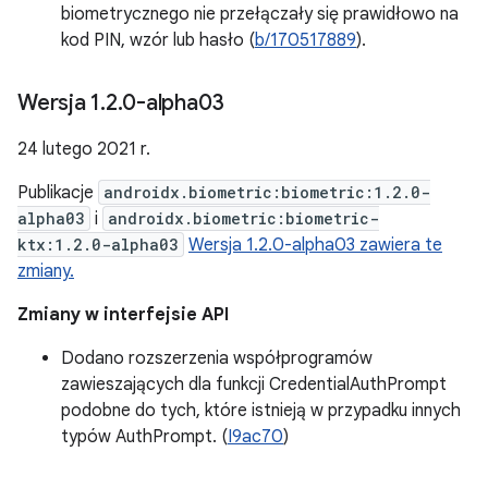
biometrycznego nie przełączały się prawidłowo na
kod PIN, wzór lub hasło (
b/170517889
).
Wersja 1
.
2
.
0-alpha03
24 lutego 2021 r.
Publikacje
androidx.biometric:biometric:1.2.0-
alpha03
i
androidx.biometric:biometric-
ktx:1.2.0-alpha03
Wersja 1.2.0-alpha03 zawiera te
zmiany.
Zmiany w interfejsie API
Dodano rozszerzenia współprogramów
zawieszających dla funkcji CredentialAuthPrompt
podobne do tych, które istnieją w przypadku innych
typów AuthPrompt. (
I9ac70
)