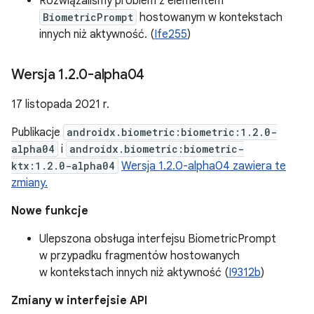
Rozwiązaliśmy problem z elementem
BiometricPrompt
hostowanym w kontekstach
innych niż aktywność. (
Ife255
)
Wersja 1
.
2
.
0-alpha04
17 listopada 2021 r.
Publikacje
androidx.biometric:biometric:1.2.0-
alpha04
i
androidx.biometric:biometric-
ktx:1.2.0-alpha04
Wersja 1.2.0-alpha04 zawiera te
zmiany.
Nowe funkcje
Ulepszona obsługa interfejsu BiometricPrompt
w przypadku fragmentów hostowanych
w kontekstach innych niż aktywność (
I9312b
)
Zmiany w interfejsie API