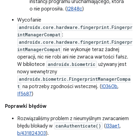
instancji programu uruchamiającego, która
o nie poprosiła. (
I2848c
)
Wycofanie
androidx.core.hardware.fingerprint.Fingerpr
intManagerCompat
:
androidx.core.hardware.fingerprint.Fingerpr
intManagerCompat
nie wykonuje teraz żadnej
operacji, nic nie robi ani nie zwraca wartości fałsz.
W bibliotece
androidx.biometric
używany jest
nowy wewnętrzny
androidx.biometric.FingerprintManagerCompa
t
na potrzeby zgodności wstecznej. (
I0360b
,
If5687
)
Poprawki błędów
Rozwiązaliśmy problem z nieumyślnym zwracaniem
błędu blokady w
canAuthenticate()
(
I33ae1
,
b/431824303
).