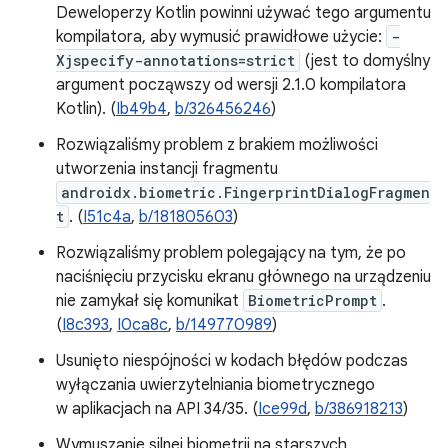
Deweloperzy Kotlin powinni używać tego argumentu
kompilatora, aby wymusić prawidłowe użycie:
-
Xjspecify-annotations=strict
(jest to domyślny
argument począwszy od wersji 2.1.0 kompilatora
Kotlin). (
Ib49b4
,
b/326456246
)
Rozwiązaliśmy problem z brakiem możliwości
utworzenia instancji fragmentu
androidx.biometric.FingerprintDialogFragmen
t
. (
I51c4a
,
b/181805603
)
Rozwiązaliśmy problem polegający na tym, że po
naciśnięciu przycisku ekranu głównego na urządzeniu
nie zamykał się komunikat
BiometricPrompt
.
(
I8c393
,
I0ca8c
,
b/149770989
)
Usunięto niespójności w kodach błędów podczas
wyłączania uwierzytelniania biometrycznego
w aplikacjach na API 34/35. (
Ice99d
,
b/386918213
)
Wymuszanie silnej biometrii na starszych