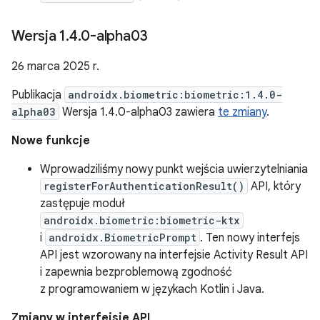
Wersja 1
.
4
.
0-alpha03
26 marca 2025 r.
Publikacja
androidx.biometric:biometric:1.4.0-
alpha03
Wersja 1.4.0-alpha03 zawiera
te zmiany
.
Nowe funkcje
Wprowadziliśmy nowy punkt wejścia uwierzytelniania
registerForAuthenticationResult()
API, który
zastępuje moduł
androidx.biometric:biometric-ktx
i
androidx.BiometricPrompt
. Ten nowy interfejs
API jest wzorowany na interfejsie Activity Result API
i zapewnia bezproblemową zgodność
z programowaniem w językach Kotlin i Java.
Zmiany w interfejsie API