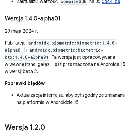
Zaktualizuj wartość
compileSdk
na 35
5dc41be
Wersja 1
.
4
.
0-alpha01
29 maja 2024 r.
Publikacje
androidx.biometric:biometric:1.4.0-
alpha01
i
androidx.biometric:biometric-
ktx:1.4.0-alpha01
Ta wersja jest opracowywana
w wewnętrznej gałęzi i jest przeznaczona na Androida 15
w wersji beta 2.
Poprawki błędów
Aktualizacja interfejsu, aby był zgodny ze zmianami
na platformie w Androidzie 15
Wersja 1
.
2
.
0