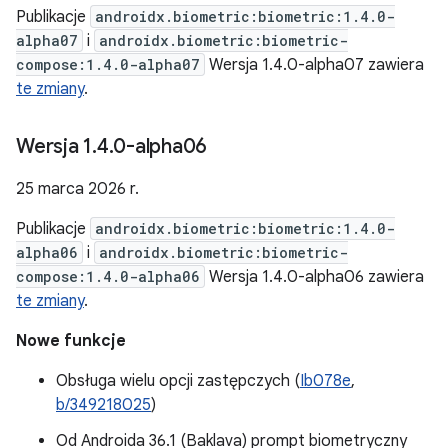
Publikacje
androidx.biometric:biometric:1.4.0-
alpha07
i
androidx.biometric:biometric-
compose:1.4.0-alpha07
Wersja 1.4.0-alpha07 zawiera
te zmiany
.
Wersja 1
.
4
.
0-alpha06
25 marca 2026 r.
Publikacje
androidx.biometric:biometric:1.4.0-
alpha06
i
androidx.biometric:biometric-
compose:1.4.0-alpha06
Wersja 1.4.0-alpha06 zawiera
te zmiany
.
Nowe funkcje
Obsługa wielu opcji zastępczych (
Ib078e
,
b/349218025
)
Od Androida 36.1 (Baklava) prompt biometryczny