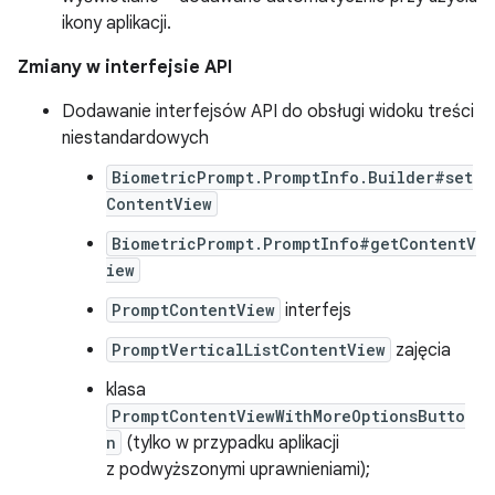
ikony aplikacji.
Zmiany w interfejsie API
Dodawanie interfejsów API do obsługi widoku treści
niestandardowych
BiometricPrompt.PromptInfo.Builder#set
ContentView
BiometricPrompt.PromptInfo#getContentV
iew
PromptContentView
interfejs
PromptVerticalListContentView
zajęcia
klasa
PromptContentViewWithMoreOptionsButto
n
(tylko w przypadku aplikacji
z podwyższonymi uprawnieniami);