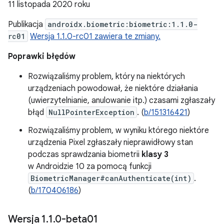
11 listopada 2020 roku
Publikacja
androidx.biometric:biometric:1.1.0-
rc01
Wersja 1.1.0-rc01 zawiera te zmiany.
Poprawki błędów
Rozwiązaliśmy problem, który na niektórych
urządzeniach powodował, że niektóre działania
(uwierzytelnianie, anulowanie itp.) czasami zgłaszały
błąd
NullPointerException
. (
b/151316421
)
Rozwiązaliśmy problem, w wyniku którego niektóre
urządzenia Pixel zgłaszały nieprawidłowy stan
podczas sprawdzania biometrii
klasy 3
w Androidzie 10 za pomocą funkcji
BiometricManager#canAuthenticate(int)
.
(
b/170406186
)
Wersja 1
.
1
.
0-beta01