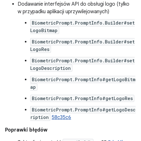
Dodawanie interfejsów API do obsługi logo (tylko
w przypadku aplikacji uprzywilejowanych)
BiometricPrompt.PromptInfo.Builder#set
LogoBitmap
BiometricPrompt.PromptInfo.Builder#set
LogoRes
BiometricPrompt.PromptInfo.Builder#set
LogoDescription
BiometricPrompt.PromptInfo#getLogoBitm
ap
BiometricPrompt.PromptInfo#getLogoRes
BiometricPrompt.PromptInfo#getLogoDesc
ription
58c35c6
Poprawki błędów