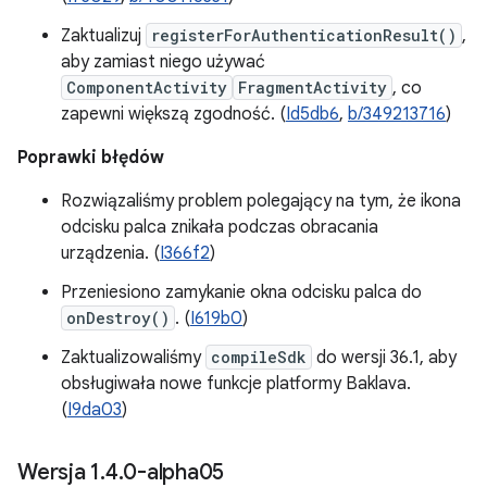
Zaktualizuj
registerForAuthenticationResult()
,
aby zamiast niego używać
ComponentActivity
FragmentActivity
, co
zapewni większą zgodność. (
Id5db6
,
b/349213716
)
Poprawki błędów
Rozwiązaliśmy problem polegający na tym, że ikona
odcisku palca znikała podczas obracania
urządzenia. (
I366f2
)
Przeniesiono zamykanie okna odcisku palca do
onDestroy()
. (
I619b0
)
Zaktualizowaliśmy
compileSdk
do wersji 36.1, aby
obsługiwała nowe funkcje platformy Baklava.
(
I9da03
)
Wersja 1
.
4
.
0-alpha05