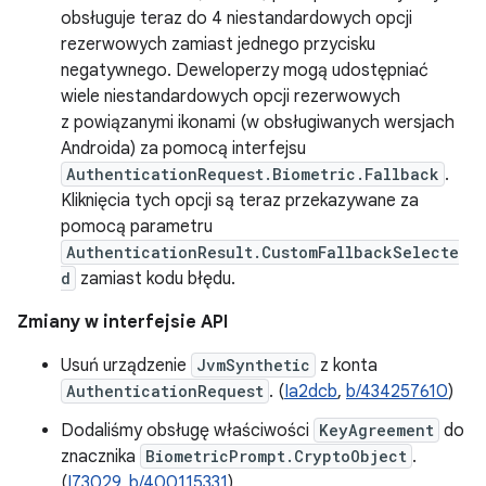
obsługuje teraz do 4 niestandardowych opcji
rezerwowych zamiast jednego przycisku
negatywnego. Deweloperzy mogą udostępniać
wiele niestandardowych opcji rezerwowych
z powiązanymi ikonami (w obsługiwanych wersjach
Androida) za pomocą interfejsu
AuthenticationRequest.Biometric.Fallback
.
Kliknięcia tych opcji są teraz przekazywane za
pomocą parametru
AuthenticationResult.CustomFallbackSelecte
d
zamiast kodu błędu.
Zmiany w interfejsie API
Usuń urządzenie
JvmSynthetic
z konta
AuthenticationRequest
. (
Ia2dcb
,
b/434257610
)
Dodaliśmy obsługę właściwości
KeyAgreement
do
znacznika
BiometricPrompt.CryptoObject
.
(
I73029
,
b/400115331
)