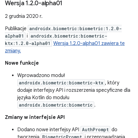
Wersja 1
.
2
.
0-alpha01
2 grudnia 2020 r.
Publikacje
androidx.biometric:biometric:1.2.0-
alpha01
i
androidx.biometric:biometric-
ktx:1.2.0-alpha01
Wersja 1.2.0-alpha01 zawiera te
zmiany.
Nowe funkcje
Wprowadzono moduł
androidx.biometric:biometric-ktx
, który
dodaje interfejsy API i rozszerzenia specyficzne dla
języka Kotlin do modułu
androidx.biometric:biometric
.
Zmiany w interfejsie API
Dodano nowe interfejsy API
AuthPrompt
do
tworzenia
BiometricPrompt
i przeprowadzania