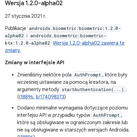
Wersja 1
.
2
.
0-alpha02
27 stycznia 2021 r.
Publikacje
androidx.biometric:biometric:1.2.0-
alpha02
i
androidx.biometric:biometric-
ktx:1.2.0-alpha02
Wersja 1.2.0-alpha02 zawiera te
zmiany.
Zmiany w interfejsie API
Zmieniliśmy niektóre pola
AuthPrompt
, które były
wcześniej ustawiane za pomocą kreatora, na
argumenty metody
startAuthentication(...)
.
(
I18896
,
b/174098373
)
Dodano minimalne wymagania dotyczące poziomu
interfejsu API w przypadku typów
AuthPrompt
,
które są obsługiwane w ograniczonym zakresie lub
nie są obsługiwane w starszych wersjach Androida.