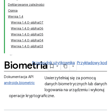
Deklarowanie zależności
Opinia
Wersja 1.4
Wersja 1.4.0-alpha07
Wersja 1.4.0-alpha06
Wersja 1.4.0-alpha05
Wersja 1.4.0-alpha04
Wersja 1.4.0-alpha03
Biometria
Przewodnik użytkownika
Przykładowy kod
Dokumentacja API
Uwierzytelniaj się za pomocą
androidx.biometric
danych biometrycznych lub danych
logowania na urządzeniu i wykonuj
operacje kryptograficzne.