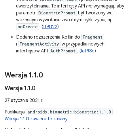
uwierzytelniania. Te interfejsy API
nie
wymagają, aby
parametr
BiometricPrompt
był tworzony we
wczesnym wywołaniu zwrotnym cyklu życia, np.
onCreate
. (
I19022
)
Dodano rozszerzenia Kotlin do
Fragment
i
FragmentActivity
w przypadku nowych
interfejsów API
AuthPrompt
. (
Iaf98c
)
Wersja 1
.
1
.
0
Wersja 1
.
1
.
0
27 stycznia 2021 r.
Publikacja
androidx.biometric:biometric:1.1.0
Wersja 1.1.0 zawiera te zmiany.