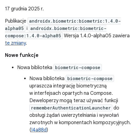
17 grudnia 2025 r.
Publikacje
androidx.biometric:biometric:1.4.0-
alpha05
i
androidx.biometric:biometric-
compose:1.4.0-alpha05
Wersja 1.4.0-alpha05 zawiera
te zmiany
.
Nowe funkcje
Nowa biblioteka
biometric-compose
Nowa biblioteka
biometric-compose
upraszcza integrację biometryczną
w interfejsach opartych na Compose.
Deweloperzy mogą teraz używać funkcji
rememberAuthenticationLauncher
do
obsługi żądań uwierzytelniania i wywołań
zwrotnych w komponentach kompozycyjnych.
(
I4a88d
)