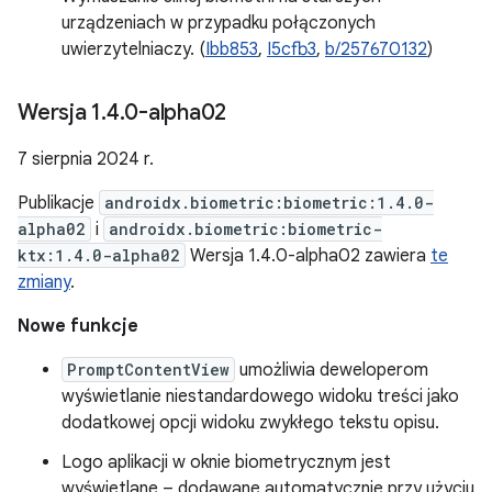
urządzeniach w przypadku połączonych
uwierzytelniaczy. (
Ibb853
,
I5cfb3
,
b/257670132
)
Wersja 1
.
4
.
0-alpha02
7 sierpnia 2024 r.
Publikacje
androidx.biometric:biometric:1.4.0-
alpha02
i
androidx.biometric:biometric-
ktx:1.4.0-alpha02
Wersja 1.4.0-alpha02 zawiera
te
zmiany
.
Nowe funkcje
PromptContentView
umożliwia deweloperom
wyświetlanie niestandardowego widoku treści jako
dodatkowej opcji widoku zwykłego tekstu opisu.
Logo aplikacji w oknie biometrycznym jest
wyświetlane – dodawane automatycznie przy użyciu