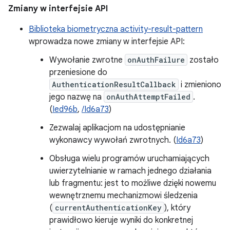
Zmiany w interfejsie API
Biblioteka biometryczna activity-result-pattern
wprowadza nowe zmiany w interfejsie API:
Wywołanie zwrotne
onAuthFailure
zostało
przeniesione do
AuthenticationResultCallback
i zmieniono
jego nazwę na
onAuthAttemptFailed
.
(
Ied96b
,
/Id6a73
)
Zezwalaj aplikacjom na udostępnianie
wykonawcy wywołań zwrotnych. (
Id6a73
)
Obsługa wielu programów uruchamiających
uwierzytelnianie w ramach jednego działania
lub fragmentu: jest to możliwe dzięki nowemu
wewnętrznemu mechanizmowi śledzenia
(
currentAuthenticationKey
), który
prawidłowo kieruje wyniki do konkretnej