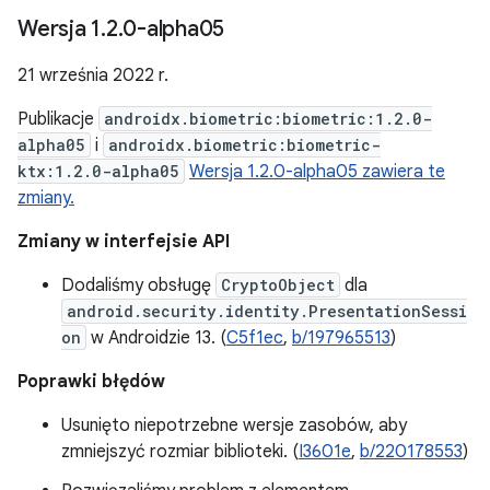
Wersja 1
.
2
.
0-alpha05
21 września 2022 r.
Publikacje
androidx.biometric:biometric:1.2.0-
alpha05
i
androidx.biometric:biometric-
ktx:1.2.0-alpha05
Wersja 1.2.0-alpha05 zawiera te
zmiany.
Zmiany w interfejsie API
Dodaliśmy obsługę
CryptoObject
dla
android.security.identity.PresentationSessi
on
w Androidzie 13. (
C5f1ec
,
b/197965513
)
Poprawki błędów
Usunięto niepotrzebne wersje zasobów, aby
zmniejszyć rozmiar biblioteki. (
I3601e
,
b/220178553
)