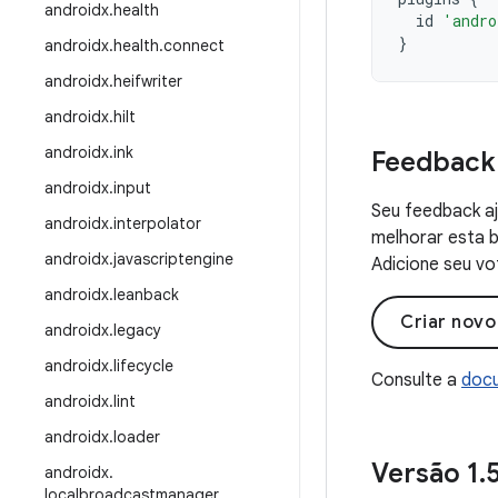
androidx
.
health
id
'andro
}
androidx
.
health
.
connect
androidx
.
heifwriter
androidx
.
hilt
androidx
.
ink
Feedback
androidx
.
input
Seu feedback aj
androidx
.
interpolator
melhorar esta b
androidx
.
javascriptengine
Adicione seu vo
androidx
.
leanback
Criar nov
androidx
.
legacy
androidx
.
lifecycle
Consulte a
docu
androidx
.
lint
androidx
.
loader
Versão 1
.
androidx
.
localbroadcastmanager