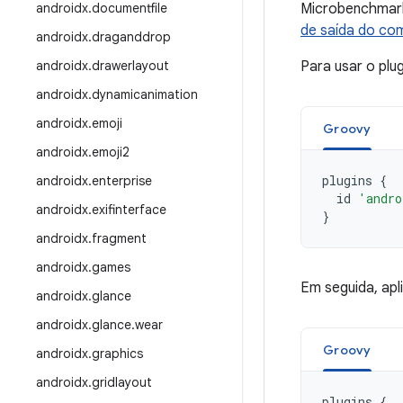
androidx
.
documentfile
Microbenchmark.
de saída do co
androidx
.
draganddrop
androidx
.
drawerlayout
Para usar o plug
androidx
.
dynamicanimation
androidx
.
emoji
Groovy
androidx
.
emoji2
plugins
{
androidx
.
enterprise
id
'andro
androidx
.
exifinterface
}
androidx
.
fragment
androidx
.
games
Em seguida, apl
androidx
.
glance
androidx
.
glance
.
wear
Groovy
androidx
.
graphics
androidx
.
gridlayout
plugins
{