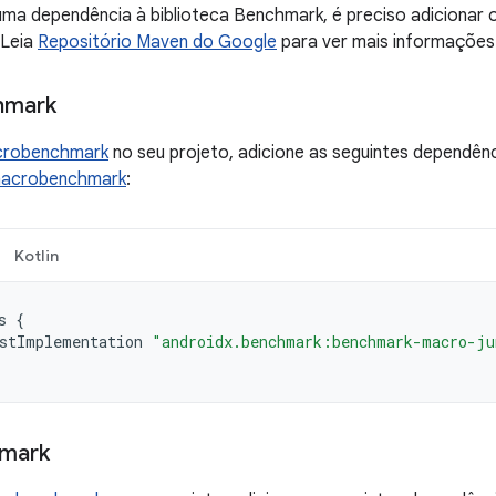
uma dependência à biblioteca Benchmark, é preciso adicionar
 Leia
Repositório Maven do Google
para ver mais informações
hmark
robenchmark
no seu projeto, adicione as seguintes dependên
macrobenchmark
:
Kotlin
s
{
stImplementation
"androidx.benchmark:benchmark-macro-ju
mark