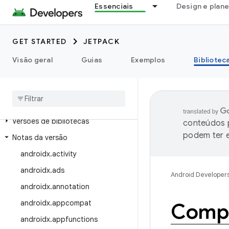
Essenciais
Design e plan
GET STARTED
JETPACK
Visão geral
Guias
Exemplos
Bibliotec
Ver as bibliotecas
Versões de bibliotecas
conteúdos p
podem ter e
Notas da versão
androidx
.
activity
androidx
.
ads
Android Developer
androidx
.
annotation
androidx
.
appcompat
Compa
androidx
.
appfunctions