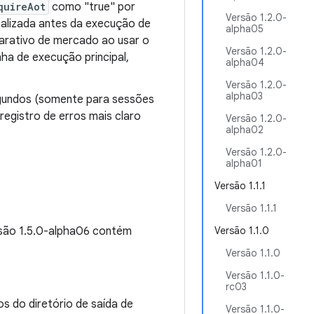
quireAot
como "true" por
Versão 1.2.0-
ealizada antes da execução de
alpha05
arativo de mercado ao usar o
Versão 1.2.0-
nha de execução principal,
alpha04
Versão 1.2.0-
alpha03
egundos (somente para sessões
egistro de erros mais claro
Versão 1.2.0-
alpha02
Versão 1.2.0-
alpha01
Versão 1.1.1
Versão 1.1.1
rsão 1.5.0-alpha06 contém
Versão 1.1.0
Versão 1.1.0
Versão 1.1.0-
rc03
s do diretório de saída de
Versão 1.1.0-