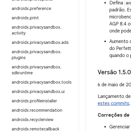
Defina
an
androidx
.
preference
padrão. E
microbenc
androidx
.
print
AGP 8.4 o
androidx
.
privacysandbox
.
onde pode
activity
Aumento d
androidx
.
privacysandbox
.
ads
do Perfet
androidx
.
privacysandbox
.
quando o 
plugins
androidx
.
privacysandbox
.
Versão 1
.
5
.
0
sdkruntime
androidx
.
privacysandbox
.
tools
6 de maio de 2
androidx
.
privacysandbox
.
ui
Lançamento d
androidx
.
profileinstaller
estes commits
.
androidx
.
recommendation
Correções de
androidx
.
recyclerview
Gerenciar
androidx
.
remotecallback