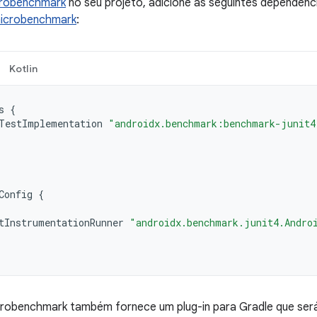
robenchmark
no seu projeto, adicione as seguintes dependênc
microbenchmark
:
Kotlin
s
{
TestImplementation
"androidx.benchmark:benchmark-junit4
Config
{
tInstrumentationRunner
"androidx.benchmark.junit4.Andro
icrobenchmark também fornece um plug-in para Gradle que se