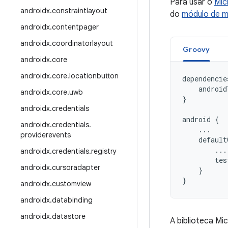
Para usar o
Mic
androidx
.
constraintlayout
do
módulo de 
androidx
.
contentpager
androidx
.
coordinatorlayout
Groovy
androidx
.
core
androidx
.
core
.
locationbutton
dependencie
android
androidx
.
core
.
uwb
}
androidx
.
credentials
android
{
androidx
.
credentials
.
...
providerevents
default
...
androidx
.
credentials
.
registry
tes
androidx
.
cursoradapter
}
}
androidx
.
customview
androidx
.
databinding
androidx
.
datastore
A biblioteca M