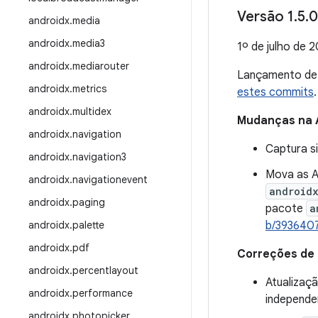
Versão 1
.
5
.
0
androidx
.
media
androidx
.
media3
1º de julho de 
androidx
.
mediarouter
Lançamento d
androidx
.
metrics
estes commits
.
androidx
.
multidex
Mudanças na 
androidx
.
navigation
Captura si
androidx
.
navigation3
Mova as A
androidx
.
navigationevent
android
androidx
.
paging
pacote
a
androidx
.
palette
b/393640
androidx
.
pdf
Correções de
androidx
.
percentlayout
Atualizaç
androidx
.
performance
independen
androidx
.
photopicker