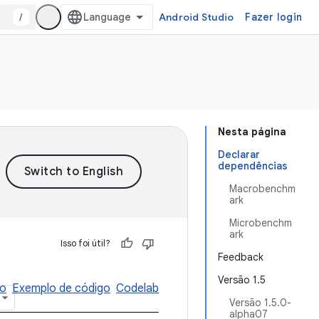
/
Android Studio
Fazer login
Nesta página
Declarar
dependências
Macrobenchm
ark
Microbenchm
ark
Isso foi útil?
Feedback
Versão 1.5
io
Exemplo de código
Codelab
Versão 1.5.0-
alpha07