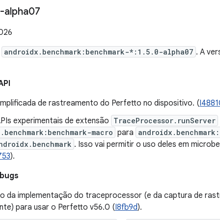
-alpha07
2026
e
androidx.benchmark:benchmark-*:1.5.0-alpha07
. A ve
API
mplificada de rastreamento do Perfetto no dispositivo. (
I4881
PIs experimentais de extensão
TraceProcessor.runServer
x.benchmark:benchmark-macro
para
androidx.benchmark
ndroidx.benchmark
. Isso vai permitir o uso deles em microb
753
).
 bugs
ão da implementação do traceprocessor (e da captura de ras
te) para usar o Perfetto v56.0 (
I8fb9d
).