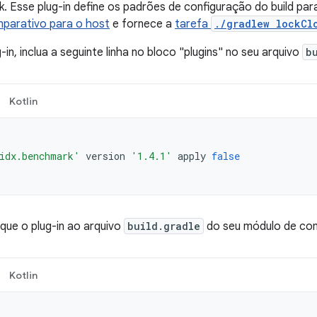
 Esse plug-in define os padrões de configuração do build par
mparativo para o host
e fornece a
tarefa
./gradlew lockCl
-in, inclua a seguinte linha no bloco "plugins" no seu arquivo
b
Kotlin
idx.benchmark'
version
'1.4.1'
apply
false
ique o plug-in ao arquivo
build.gradle
do seu módulo de co
Kotlin