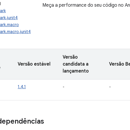
I
Meça a performance do seu código no An
ark
rk.junit4
ark.macro
rk.macro.junit4
Versão
Versão estável
candidata a
Versão B
e
lançamento
1.4.1
-
-
dependências