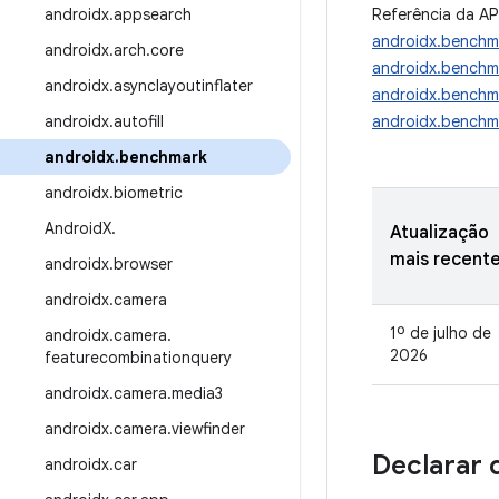
androidx
.
appsearch
Referência da AP
androidx.benchm
androidx
.
arch
.
core
androidx.benchma
androidx
.
asynclayoutinflater
androidx.benchm
androidx
.
autofill
androidx.benchma
androidx
.
benchmark
androidx
.
biometric
Android
X
.
Atualização
mais recent
androidx
.
browser
androidx
.
camera
1º de julho de
androidx
.
camera
.
2026
featurecombinationquery
androidx
.
camera
.
media3
androidx
.
camera
.
viewfinder
Declarar 
androidx
.
car