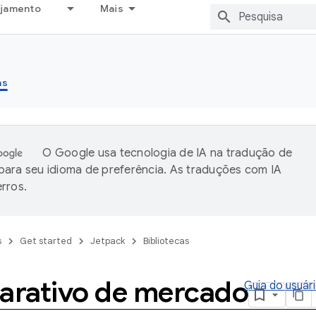
ejamento
Mais
as
O Google usa tecnologia de IA na tradução de
ara seu idioma de preferência. As traduções com IA
rros.
s
Get started
Jetpack
Bibliotecas
rativo de mercado
Guia do usuár