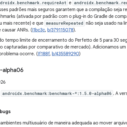
droidx.benchmark.requireAot
e
androidx.benchmark.re
sses padrões mais seguros garantem que a compilação seja r
hmarks (ativada por padrão com o plug-in do Gradle de comp
u mais recente) e que
measureRepeated
não seja usado na li
 causar ANRs. (
I1bc3c
,
b/379115078
).
o tempo limite de encerramento do Perfetto de 5 para 30 s
to capturadas por comparativo de mercado). Adicionamos um r
problema ocorre. (
If188f
,
b/435589290
)
-alpha06
026
e
androidx.benchmark:benchmark-*:1.5.0-alpha06
. A ve
 bugs
 ambientes multiusuário de maneira adequada ao mover arquivo