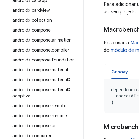
androidx
.
car
.
app
Para adicionar 
androidx
.
cardview
ao seu projeto.
androidx
.
collection
Macrobenc
androidx
.
compose
androidx
.
compose
.
animation
Para usar a
Mac
androidx
.
compose
.
compiler
do
módulo de 
androidx
.
compose
.
foundation
androidx
.
compose
.
material
Groovy
androidx
.
compose
.
material3
dependencie
androidx
.
compose
.
material3
.
androidTe
adaptive
}
androidx
.
compose
.
remote
androidx
.
compose
.
runtime
androidx
.
compose
.
ui
Microbench
androidx
.
concurrent