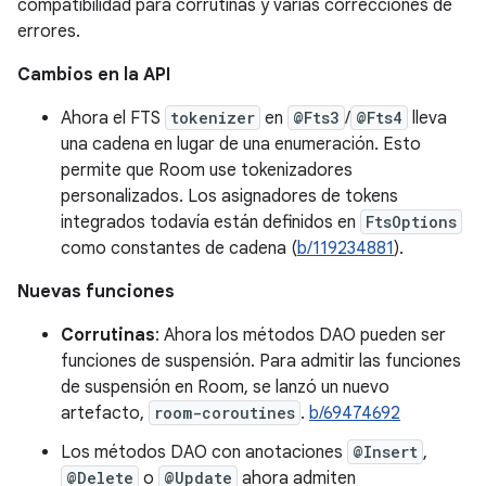
compatibilidad para corrutinas y varias correcciones de
errores.
Cambios en la API
Ahora el FTS
tokenizer
en
@Fts3
/
@Fts4
lleva
una cadena en lugar de una enumeración. Esto
permite que Room use tokenizadores
personalizados. Los asignadores de tokens
integrados todavía están definidos en
FtsOptions
como constantes de cadena (
b/119234881
).
Nuevas funciones
Corrutinas
: Ahora los métodos DAO pueden ser
funciones de suspensión. Para admitir las funciones
de suspensión en Room, se lanzó un nuevo
artefacto,
room-coroutines
.
b/69474692
Los métodos DAO con anotaciones
@Insert
,
@Delete
o
@Update
ahora admiten