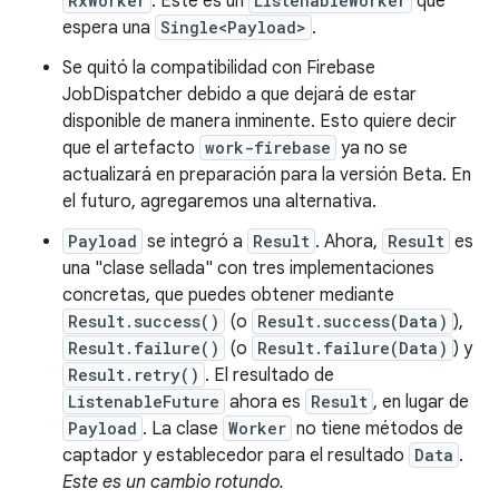
RxWorker
. Este es un
ListenableWorker
que
espera una
Single<Payload>
.
Se quitó la compatibilidad con Firebase
JobDispatcher debido a que dejará de estar
disponible de manera inminente. Esto quiere decir
que el artefacto
work-firebase
ya no se
actualizará en preparación para la versión Beta. En
el futuro, agregaremos una alternativa.
Payload
se integró a
Result
. Ahora,
Result
es
una "clase sellada" con tres implementaciones
concretas, que puedes obtener mediante
Result.success()
(o
Result.success(Data)
),
Result.failure()
(o
Result.failure(Data)
) y
Result.retry()
. El resultado de
ListenableFuture
ahora es
Result
, en lugar de
Payload
. La clase
Worker
no tiene métodos de
captador y establecedor para el resultado
Data
.
Este es un cambio rotundo.