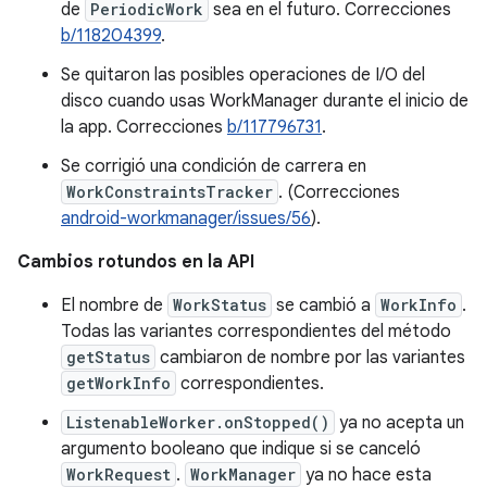
de
PeriodicWork
sea en el futuro. Correcciones
b/118204399
.
Se quitaron las posibles operaciones de I/O del
disco cuando usas WorkManager durante el inicio de
la app. Correcciones
b/117796731
.
Se corrigió una condición de carrera en
WorkConstraintsTracker
. (Correcciones
android-workmanager/issues/56
).
Cambios rotundos en la API
El nombre de
WorkStatus
se cambió a
WorkInfo
.
Todas las variantes correspondientes del método
getStatus
cambiaron de nombre por las variantes
getWorkInfo
correspondientes.
ListenableWorker.onStopped()
ya no acepta un
argumento booleano que indique si se canceló
WorkRequest
.
WorkManager
ya no hace esta