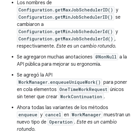
Los nombres de
Configuration.getMaxJobSchedulerID()
y
Configuration.getMinJobSchedulerID()
se
cambiaron a
Configuration.getMinJobSchedulerId()
y
Configuration.getMaxJobSchedulerId()
,
respectivamente.
Este es un cambio rotundo.
Se agregaron muchas anotaciones
@NonNull
a la
API pública para mejorar su ergonomía.
Se agregó la API
WorkManager.enqueueUniqueWork()
para poner
en cola elementos
OneTimeWorkRequest
únicos
sin tener que crear
WorkContinuation
.
Ahora todas las variantes de los métodos
enqueue
y
cancel
en
WorkManager
muestran un
nuevo tipo de
Operation
.
Este es un cambio
rotundo.