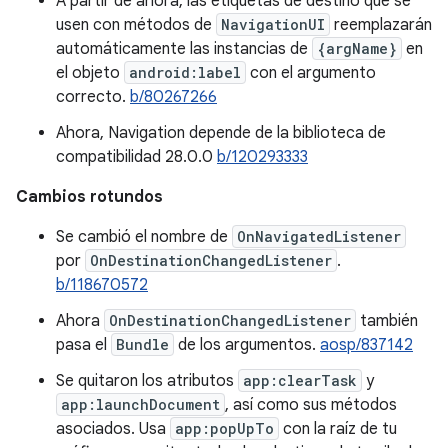
A partir de ahora, las etiquetas de destino que se
usen con métodos de
NavigationUI
reemplazarán
automáticamente las instancias de
{argName}
en
el objeto
android:label
con el argumento
correcto.
b/80267266
Ahora, Navigation depende de la biblioteca de
compatibilidad 28.0.0
b/120293333
Cambios rotundos
Se cambió el nombre de
OnNavigatedListener
por
OnDestinationChangedListener
.
b/118670572
Ahora
OnDestinationChangedListener
también
pasa el
Bundle
de los argumentos.
aosp/837142
Se quitaron los atributos
app:clearTask
y
app:launchDocument
, así como sus métodos
asociados. Usa
app:popUpTo
con la raíz de tu