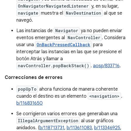
OnNavigatorNavigatedListener
y, en su lugar,
navigate
muestra el
NavDestination
al que se
navegó.
Las instancias de
Navigator
ya no pueden enviar
eventos emergentes al
NavController
. Considera
usar una
OnBackPressedCallback
para
interceptar las instancias en las que se presione el
botón Atrás y llamar a
navController.popBackStack()
.
aosp/833716
.
Correcciones de errores
popUpTo
ahora funciona de manera coherente
cuando el destino es un elemento
<navigation>
.
b/116831650
Se corrigieron varios errores que generaban una
IllegalArgumentException
al usar gráficos
anidados. (
b/118713731
,
b/113611083
,
b/113346925
,