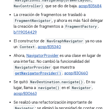
NavigationUI.navigateUp(DrawerLayout,
NavController)
que se dio de baja.
aosp/835684
La creación de fragmentos se trasladó a
FragmentNavigator
, y ahora es más fácil delegar
la creación de fragmentos a
FragmentFactory
.
b/119054429
El constructor de
NavGraphNavigator
ya no usa
un
Context
.
aosp/835340
Ahora,
NavigatorProvider
es una clase en lugar de
una interfaz. No cambió la funcionalidad del
NavigatorProvider
que muestra
getNavigatorProvider()
.
aosp/830660
Se quitó
NavDestination.navigate()
. En su
lugar, llama a
navigate()
en el
Navigator
.
aosp/830663
Se realizó una refactorización importante de
Navigator
: se eliminó la necesidad de contar con