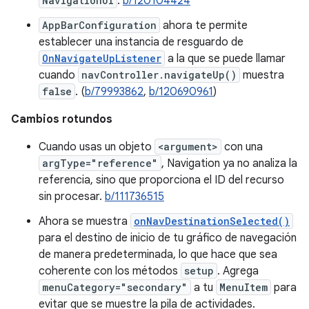
NavigationUI
.
b/120104424
AppBarConfiguration
ahora te permite
establecer una instancia de resguardo de
OnNavigateUpListener
a la que se puede llamar
cuando
navController.navigateUp()
muestra
false
. (
b/79993862
,
b/120690961
)
Cambios rotundos
Cuando usas un objeto
<argument>
con una
argType="reference"
, Navigation ya no analiza la
referencia, sino que proporciona el ID del recurso
sin procesar.
b/111736515
Ahora se muestra
onNavDestinationSelected()
para el destino de inicio de tu gráfico de navegación
de manera predeterminada, lo que hace que sea
coherente con los métodos
setup
. Agrega
menuCategory="secondary"
a tu
MenuItem
para
evitar que se muestre la pila de actividades.