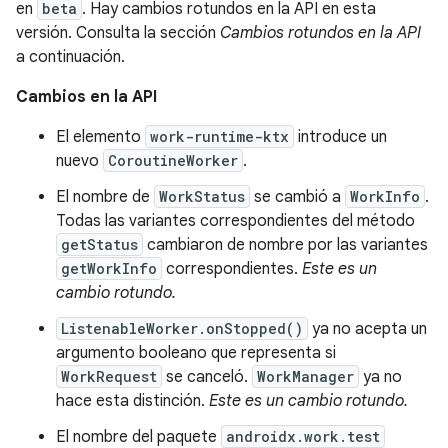
en
beta
. Hay cambios rotundos en la API en esta
versión. Consulta la sección
Cambios rotundos en la API
a continuación.
Cambios en la API
El elemento
work-runtime-ktx
introduce un
nuevo
CoroutineWorker
.
El nombre de
WorkStatus
se cambió a
WorkInfo
.
Todas las variantes correspondientes del método
getStatus
cambiaron de nombre por las variantes
getWorkInfo
correspondientes.
Este es un
cambio rotundo.
ListenableWorker.onStopped()
ya no acepta un
argumento booleano que representa si
WorkRequest
se canceló.
WorkManager
ya no
hace esta distinción.
Este es un cambio rotundo.
El nombre del paquete
androidx.work.test