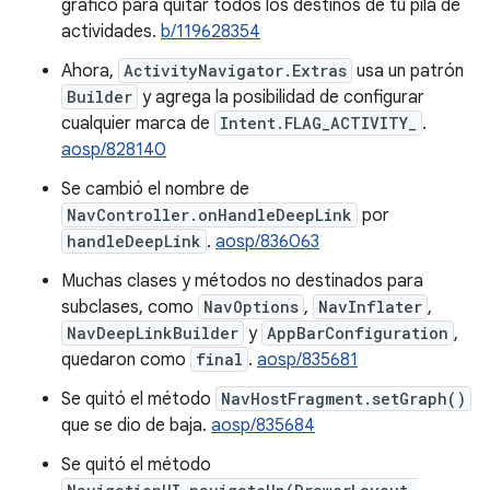
gráfico para quitar todos los destinos de tu pila de
actividades.
b/119628354
Ahora,
ActivityNavigator.Extras
usa un patrón
Builder
y agrega la posibilidad de configurar
cualquier marca de
Intent.FLAG_ACTIVITY_
.
aosp/828140
Se cambió el nombre de
NavController.onHandleDeepLink
por
handleDeepLink
.
aosp/836063
Muchas clases y métodos no destinados para
subclases, como
NavOptions
,
NavInflater
,
NavDeepLinkBuilder
y
AppBarConfiguration
,
quedaron como
final
.
aosp/835681
Se quitó el método
NavHostFragment.setGraph()
que se dio de baja.
aosp/835684
Se quitó el método