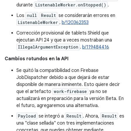
durante
ListenableWorker.onStopped()
.
Los
null
Result
se considerarán errores en
ListenableWorker
.
b/120362353
Corrección provisional de tablets Shield que
ejecutan API 24 y que a veces mostraban una
IllegalArgumentException
.
b/119484416
Cambios rotundos en la API
Se quitó la compatibilidad con Firebase
JobDispatcher debido a que dejará de estar
disponible de manera inminente. Esto quiere decir
que el artefacto
work-firebase
ya no se
actualizará en preparación para la versión Beta. En
el futuro, agregaremos una alternativa.
Payload
se integró a
Result
. Ahora,
Result
es
una "clase sellada" con tres implementaciones
concretas, que puedes obtener mediante