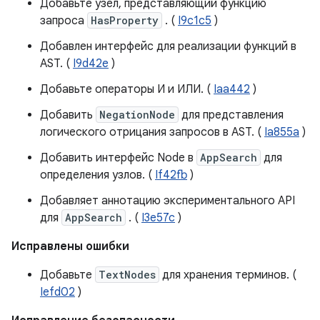
Добавьте узел, представляющий функцию
запроса
HasProperty
. (
I9c1c5
)
Добавлен интерфейс для реализации функций в
AST. (
I9d42e
)
Добавьте операторы И и ИЛИ. (
Iaa442
)
Добавить
NegationNode
для представления
логического отрицания запросов в AST. (
Ia855a
)
Добавить интерфейс Node в
AppSearch
для
определения узлов. (
If42fb
)
Добавляет аннотацию экспериментального API
для
AppSearch
. (
I3e57c
)
Исправлены ошибки
Добавьте
TextNodes
для хранения терминов. (
Iefd02
)