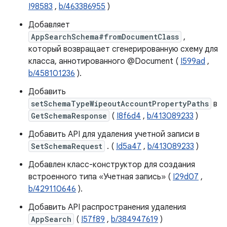
I98583
,
b/463386955
)
Добавляет
AppSearchSchema#fromDocumentClass
,
который возвращает сгенерированную схему для
класса, аннотированного @Document (
I599ad
,
b/458101236
).
Добавить
setSchemaTypeWipeoutAccountPropertyPaths
в
GetSchemaResponse
(
I8f6d4
,
b/413089233
)
Добавить API для удаления учетной записи в
SetSchemaRequest
. (
Id5a47
,
b/413089233
)
Добавлен класс-конструктор для создания
встроенного типа «Учетная запись» (
I29d07
,
b/429110646
).
Добавить API распространения удаления
AppSearch
(
I57f89
,
b/384947619
)