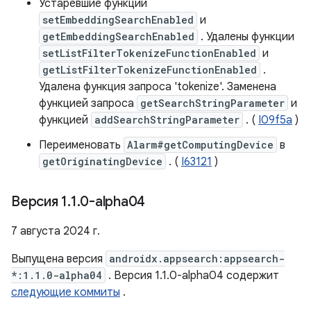
Устаревшие функции
setEmbeddingSearchEnabled
и
getEmbeddingSearchEnabled
. Удалены функции
setListFilterTokenizeFunctionEnabled
и
getListFilterTokenizeFunctionEnabled
.
Удалена функция запроса 'tokenize'. Заменена
функцией запроса
getSearchStringParameter
и
функцией
addSearchStringParameter
. (
I09f5a
)
Переименовать
Alarm#getComputingDevice
в
getOriginatingDevice
. (
I63121
)
Версия 1
.
1
.
0-alpha04
7 августа 2024 г.
Выпущена версия
androidx.appsearch:appsearch-
*:1.1.0-alpha04
. Версия 1.1.0-alpha04 содержит
следующие коммиты
.