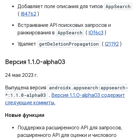
Добавляет поле описания для типов
AppSearch
(
I84762
)
Встраивание API поисковых запросов и
ранжирования в
AppSearch
(
I0f6c3
)
Удаляет
getDeletionPropagation
(
I21192
)
Версия 1
.
1
.
0-alpha03
24 мая 2023 г.
Выпущена версия
androidx.appsearch:appsearch-
*:1.1.0-alpha03
.
Версия 1.1.0-alpha03 содержит
следующие коммиты.
Новые функции
Поддержка расширенного API для запросов,
расширенного API для оценки и числового