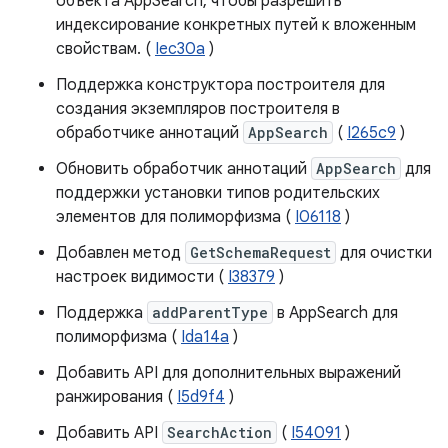
объекта AppSearch, чтобы разрешить
индексирование конкретных путей к вложенным
свойствам. (
Iec30a
)
Поддержка конструктора построителя для
создания экземпляров построителя в
обработчике аннотаций
AppSearch
(
I265c9
)
Обновить обработчик аннотаций
AppSearch
для
поддержки установки типов родительских
элементов для полиморфизма (
I06118
)
Добавлен метод
GetSchemaRequest
для очистки
настроек видимости (
I38379
)
Поддержка
addParentType
в AppSearch для
полиморфизма (
Ida14a
)
Добавить API для дополнительных выражений
ранжирования (
I5d9f4
)
Добавить API
SearchAction
(
I54091
)