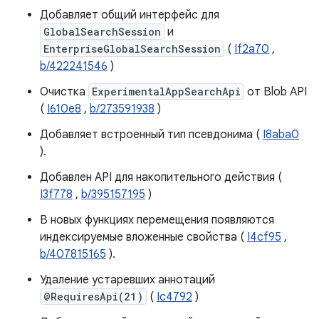
Добавляет общий интерфейс для
GlobalSearchSession
и
EnterpriseGlobalSearchSession
(
If2a70
,
b/422241546
)
Очистка
ExperimentalAppSearchApi
от Blob API
(
I610e8
,
b/273591938
)
Добавляет встроенный тип псевдонима (
I8aba0
).
Добавлен API для накопительного действия (
I3f778
,
b/395157195
)
В новых функциях перемещения появляются
индексируемые вложенные свойства (
I4cf95
,
b/407815165
).
Удаление устаревших аннотаций
@RequiresApi(21)
(
Ic4792
)