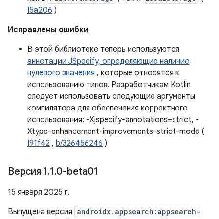
I5a206
)
Исправлены ошибки
В этой библиотеке теперь используются
аннотации JSpecify, определяющие наличие
нулевого значения
, которые относятся к
использованию типов. Разработчикам Kotlin
следует использовать следующие аргументы
компилятора для обеспечения корректного
использования: -Xjspecify-annotations=strict, -
Xtype-enhancement-improvements-strict-mode (
I91f42
,
b/326456246
)
Версия 1
.
1
.
0-beta01
15 января 2025 г.
Выпущена версия
androidx.appsearch:appsearch-