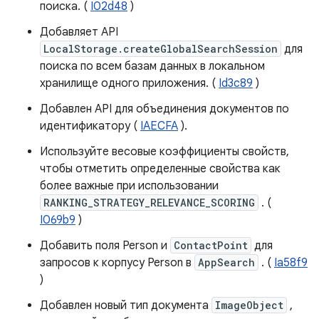
поиска. (
I02d48
)
Добавляет API
LocalStorage.createGlobalSearchSession
для
поиска по всем базам данных в локальном
хранилище одного приложения. (
Id3c89
)
Добавлен API для объединения документов по
идентификатору (
IAECFA
).
Используйте весовые коэффициенты свойств,
чтобы отметить определенные свойства как
более важные при использовании
RANKING_STRATEGY_RELEVANCE_SCORING
. (
I069b9
)
Добавить поля Person и
ContactPoint
для
запросов к корпусу Person в
AppSearch
. (
Ia58f9
)
Добавлен новый тип документа
ImageObject
,