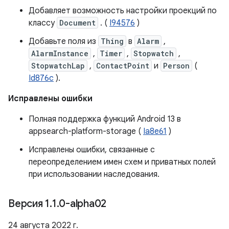
Добавляет возможность настройки проекций по
классу
Document
. (
I94576
)
Добавьте поля из
Thing
в
Alarm
,
AlarmInstance
,
Timer
,
Stopwatch
,
StopwatchLap
,
ContactPoint
и
Person
(
Id876c
).
Исправлены ошибки
Полная поддержка функций Android 13 в
appsearch-platform-storage (
Ia8e61
)
Исправлены ошибки, связанные с
переопределением имен схем и приватных полей
при использовании наследования.
Версия 1
.
1
.
0-alpha02
24 августа 2022 г.