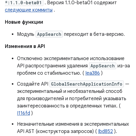
*:1.1.0-beta01
. Версия 1.1.0-beta01 содержит
следующие коммиты
.
Новые функции
Модуль
AppSearch
переходит в бета-версию.
Изменения в API
Отключено экспериментальное использование
API распространения удаления
AppSearch
из-за
проблем со стабильностью. (
Iea386
)
Создайте API
GlobalSearchApplicationInfo
—
экспериментальный и необязательный способ
для производителей и потребителей указывать
заинтересованность в определенных типах. (
I116fd
)
Незначительные изменения в экспериментальных
API AST (конструктора запросов) (
Ibd852
).