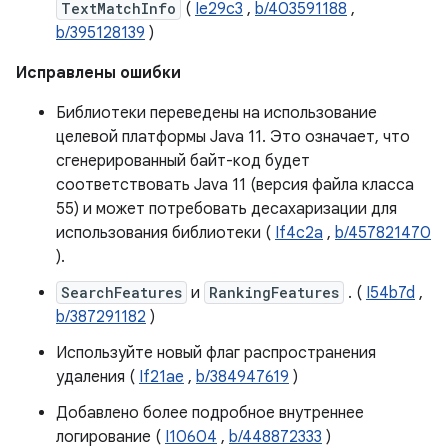
TextMatchInfo
(
Ie29c3
,
b/403591188
,
b/395128139
)
Исправлены ошибки
Библиотеки переведены на использование
целевой платформы Java 11. Это означает, что
сгенерированный байт-код будет
соответствовать Java 11 (версия файла класса
55) и может потребовать десахаризации для
использования библиотеки (
If4c2a
,
b/457821470
).
SearchFeatures
и
RankingFeatures
. (
I54b7d
,
b/387291182
)
Используйте новый флаг распространения
удаления (
If21ae
,
b/384947619
)
Добавлено более подробное внутреннее
логирование (
I10604
,
b/448872333
)