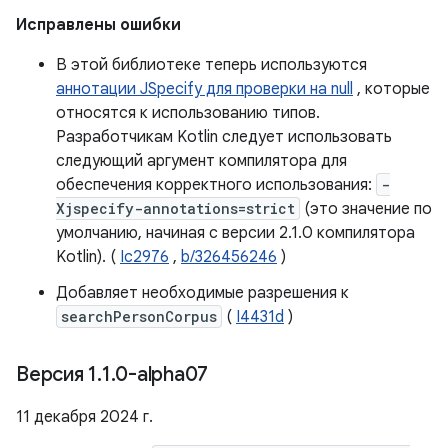
Исправлены ошибки
В этой библиотеке теперь используются
аннотации JSpecify для проверки на null
, которые
относятся к использованию типов.
Разработчикам Kotlin следует использовать
следующий аргумент компилятора для
обеспечения корректного использования:
-
Xjspecify-annotations=strict
(это значение по
умолчанию, начиная с версии 2.1.0 компилятора
Kotlin). (
Ic2976
,
b/326456246
)
Добавляет необходимые разрешения к
searchPersonCorpus
(
I4431d
)
Версия 1
.
1
.
0-alpha07
11 декабря 2024 г.