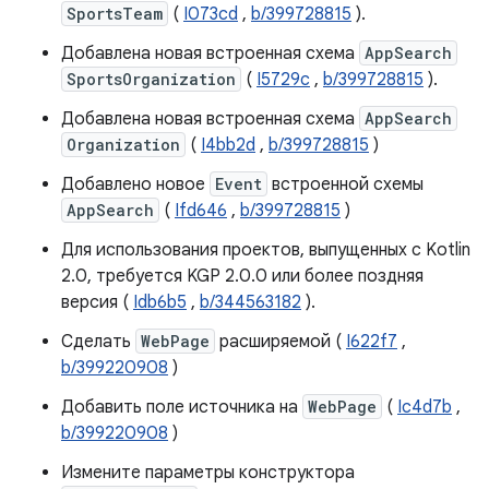
SportsTeam
(
I073cd
,
b/399728815
).
Добавлена ​​новая встроенная схема
AppSearch
SportsOrganization
(
I5729c
,
b/399728815
).
Добавлена ​​новая встроенная схема
AppSearch
Organization
(
I4bb2d
,
b/399728815
)
Добавлено новое
Event
встроенной схемы
AppSearch
(
Ifd646
,
b/399728815
)
Для использования проектов, выпущенных с Kotlin
2.0, требуется KGP 2.0.0 или более поздняя
версия (
Idb6b5
,
b/344563182
).
Сделать
WebPage
расширяемой (
I622f7
,
b/399220908
)
Добавить поле источника на
WebPage
(
Ic4d7b
,
b/399220908
)
Измените параметры конструктора