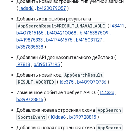
Добавить новый встроенный тип учетной записи
(
Iadad6
,
b/422079057
)
Добавить код ошибки результата
AppSearchResult#RESULT_UNAVAILABLE
(
I48411
,
b/407815165
,
b/404210068
,
b
/415387509 ,
b/419875333
,
b/417461575
,
b/415031127
,
b/357835538
​​)
Добавлен API для накопительного действия (
I97818
,
b/395157195
)
Добавить новый код
AppSearchResult
RESULT_ABORTED
(
I6c375
,
b/409070736
)
Измененное событие требует API O. (
I4433b
,
b/399728815
)
Добавлена ​​новая встроенная схема
AppSearch
SportsEvent
(
I0dea6
,
b/399728815
)
Добавлена ​​новая встроенная схема
AppSearch