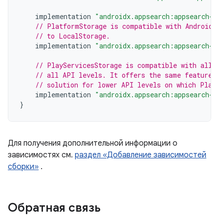
implementation
"androidx.appsearch:appsearch-l
// PlatformStorage is compatible with Android 
// to LocalStorage.
implementation
"androidx.appsearch:appsearch-p
// PlayServicesStorage is compatible with all 
// all API levels. It offers the same features
// solution for lower API levels on which Plat
implementation
"androidx.appsearch:appsearch-p
}
Для получения дополнительной информации о
зависимостях см.
раздел «Добавление зависимостей
сборки»
.
Обратная связь