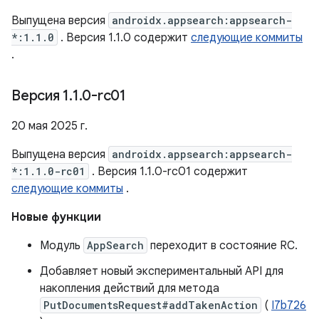
Выпущена версия
androidx.appsearch:appsearch-
*:1.1.0
. Версия 1.1.0 содержит
следующие коммиты
.
Версия 1
.
1
.
0-rc01
20 мая 2025 г.
Выпущена версия
androidx.appsearch:appsearch-
*:1.1.0-rc01
. Версия 1.1.0-rc01 содержит
следующие коммиты
.
Новые функции
Модуль
AppSearch
переходит в состояние RC.
Добавляет новый экспериментальный API для
накопления действий для метода
PutDocumentsRequest#addTakenAction
(
I7b726