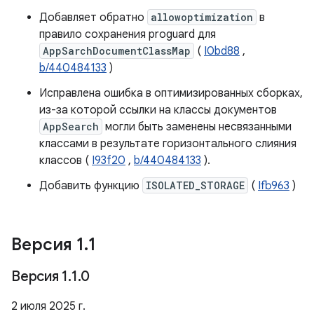
Добавляет обратно
allowoptimization
в
правило сохранения proguard для
AppSarchDocumentClassMap
(
I0bd88
,
b/440484133
)
Исправлена ​​ошибка в оптимизированных сборках,
из-за которой ссылки на классы документов
AppSearch
могли быть заменены несвязанными
классами в результате горизонтального слияния
классов (
I93f20
,
b/440484133
).
Добавить функцию
ISOLATED_STORAGE
(
Ifb963
)
Версия 1
.
1
Версия 1
.
1
.
0
2 июля 2025 г.