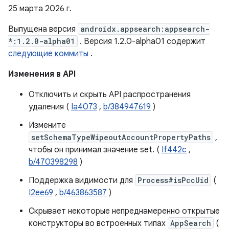
25 марта 2026 г.
Выпущена версия
androidx.appsearch:appsearch-
*:1.2.0-alpha01
. Версия 1.2.0-alpha01 содержит
следующие коммиты
.
Изменения в API
Отключить и скрыть API распространения
удаления (
Ia4073
,
b/384947619
)
Измените
setSchemaTypeWipeoutAccountPropertyPaths
,
чтобы он принимал значение set. (
If442c
,
b/470398298
)
Поддержка видимости для
Process#isPccUid
(
I2ee69
,
b/463863587
)
Скрывает некоторые непреднамеренно открытые
конструкторы во встроенных типах
AppSearch
(