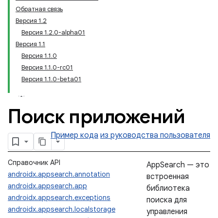
Обратная связь
Версия 1.2
Версия 1.2.0-alpha01
Версия 1.1
Версия 1.1.0
Версия 1.1.0-rc01
Версия 1.1.0-beta01
Поиск приложений
Пример кода
из руководства пользователя
Справочник API
AppSearch — это
androidx.appsearch.annotation
встроенная
androidx.appsearch.app
библиотека
androidx.appsearch.exceptions
поиска для
androidx.appsearch.localstorage
управления