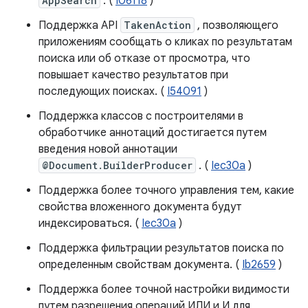
AppSearch
. (
I06118
)
Поддержка API
TakenAction
, позволяющего
приложениям сообщать о кликах по результатам
поиска или об отказе от просмотра, что
повышает качество результатов при
последующих поисках. (
I54091
)
Поддержка классов с построителями в
обработчике аннотаций достигается путем
введения новой аннотации
@Document.BuilderProducer
. (
Iec30a
)
Поддержка более точного управления тем, какие
свойства вложенного документа будут
индексироваться. (
Iec30a
)
Поддержка фильтрации результатов поиска по
определенным свойствам документа. (
Ib2659
)
Поддержка более точной настройки видимости
путем разрешения операций ИЛИ и И для