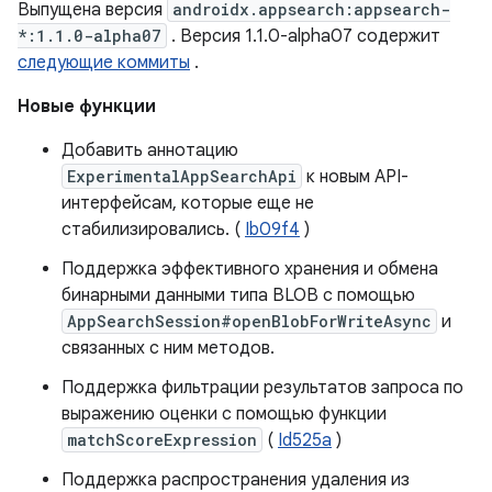
Выпущена версия
androidx.appsearch:appsearch-
*:1.1.0-alpha07
. Версия 1.1.0-alpha07 содержит
следующие коммиты
.
Новые функции
Добавить аннотацию
ExperimentalAppSearchApi
к новым API-
интерфейсам, которые еще не
стабилизировались. (
Ib09f4
)
Поддержка эффективного хранения и обмена
бинарными данными типа BLOB с помощью
AppSearchSession#openBlobForWriteAsync
и
связанных с ним методов.
Поддержка фильтрации результатов запроса по
выражению оценки с помощью функции
matchScoreExpression
(
Id525a
)
Поддержка распространения удаления из