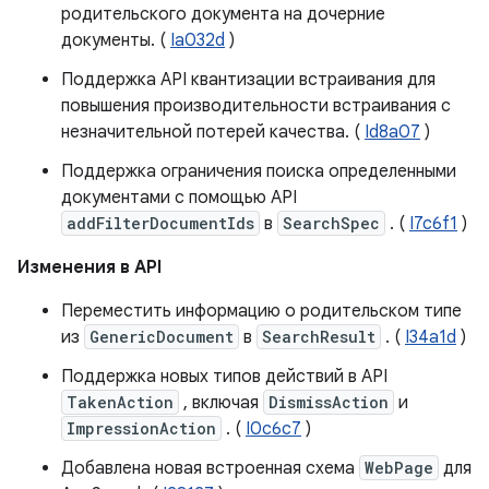
родительского документа на дочерние
документы. (
Ia032d
)
Поддержка API квантизации встраивания для
повышения производительности встраивания с
незначительной потерей качества. (
Id8a07
)
Поддержка ограничения поиска определенными
документами с помощью API
addFilterDocumentIds
в
SearchSpec
. (
I7c6f1
)
Изменения в API
Переместить информацию о родительском типе
из
GenericDocument
в
SearchResult
. (
I34a1d
)
Поддержка новых типов действий в API
TakenAction
, включая
DismissAction
и
ImpressionAction
. (
I0c6c7
)
Добавлена ​​новая встроенная схема
WebPage
для