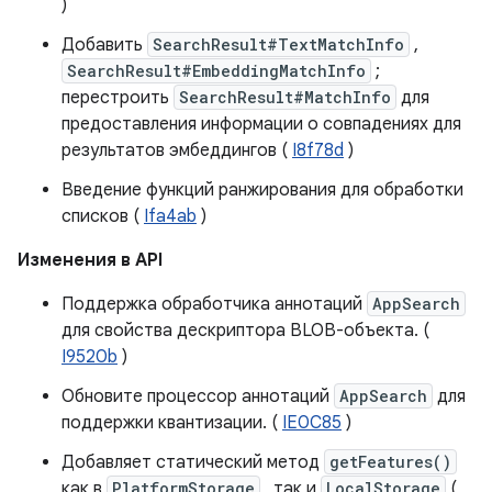
)
Добавить
SearchResult#TextMatchInfo
,
SearchResult#EmbeddingMatchInfo
;
перестроить
SearchResult#MatchInfo
для
предоставления информации о совпадениях для
результатов эмбеддингов (
I8f78d
)
Введение функций ранжирования для обработки
списков (
Ifa4ab
)
Изменения в API
Поддержка обработчика аннотаций
AppSearch
для свойства дескриптора BLOB-объекта. (
I9520b
)
Обновите процессор аннотаций
AppSearch
для
поддержки квантизации. (
IE0C85
)
Добавляет статический метод
getFeatures()
как в
PlatformStorage
, так и
LocalStorage
(