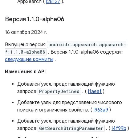
AppSearch (
I28127
).
Версия 1
.
1
.
0-alpha06
16 октября 2024 г.
Выпущена версия
androidx.appsearch:appsearch-
*:1.1.0-alpha06
. Версия 1.1.0-alpha06 содержит
следующие коммиты
.
Изменения в API
Добавлен узел, представляющий функцию
запроса
PropertyDefined
. (
I1aeaf
)
Добавьте узлы для представления числового
поиска и ограничения свойств. (
I963a9
)
Добавьте узел, представляющий функцию
запроса
GetSearchStringParameter
. (
I4f99b
)