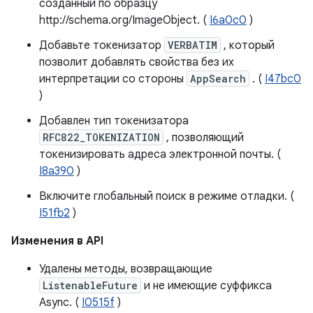
созданный по образцу
http://schema.org/ImageObject. (
I6a0c0
)
Добавьте токенизатор
VERBATIM
, который
позволит добавлять свойства без их
интерпретации со стороны
AppSearch
. (
I47bc0
)
Добавлен тип токенизатора
RFC822_TOKENIZATION
, позволяющий
токенизировать адреса электронной почты. (
I8a390
)
Включите глобальный поиск в режиме отладки. (
I51fb2
)
Изменения в API
Удалены методы, возвращающие
ListenableFuture
и не имеющие суффикса
Async. (
I0515f
)