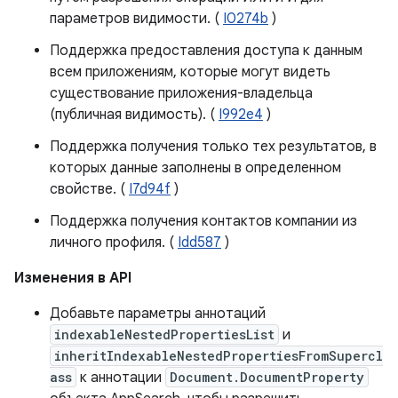
параметров видимости. (
I0274b
)
Поддержка предоставления доступа к данным
всем приложениям, которые могут видеть
существование приложения-владельца
(публичная видимость). (
I992e4
)
Поддержка получения только тех результатов, в
которых данные заполнены в определенном
свойстве. (
I7d94f
)
Поддержка получения контактов компании из
личного профиля. (
Idd587
)
Изменения в API
Добавьте параметры аннотаций
indexableNestedPropertiesList
и
inheritIndexableNestedPropertiesFromSupercl
ass
к аннотации
Document.DocumentProperty