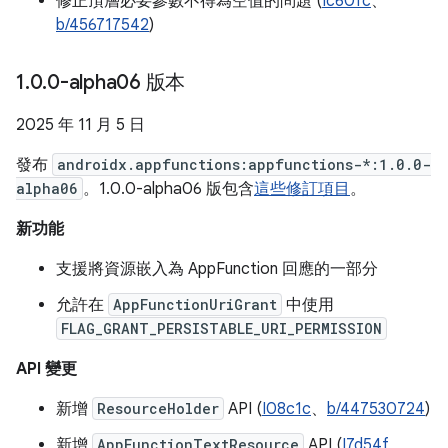
修正頂層必要參數不得為空值的問題 (
Ic60fc
、
b/456717542
)
1
.
0
.
0-alpha06 版本
2025 年 11 月 5 日
發布
androidx.appfunctions:appfunctions-*:1.0.0-
alpha06
。1.0.0-alpha06 版包含
這些修訂項目
。
新功能
支援將資源嵌入為 AppFunction 回應的一部分
允許在
AppFunctionUriGrant
中使用
FLAG_GRANT_PERSISTABLE_URI_PERMISSION
API 變更
新增
ResourceHolder
API (
I08c1c
、
b/447530724
)
新增
AppFunctionTextResource
API (
I7d54f
、