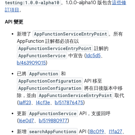
testing:1.0.0-alpha10
。1.0.0-alpha10 版包含
這些修
訂項目
。
API 變更
新增了
AppFunctionServiceEntryPoint
。所有
AppFunction 註解都必須在以
AppFunctionServiceEntryPoint
註解的
AppFunctionService
中宣告 (
Idc5d5
、
b/463909015
)
已將
AppFunction
和
AppFunctionConfiguration
API 移至
AppFunctionConfiguration
將在日後版本中移
除，並由
AppFunctionServiceEntryPoint
取代
(
Iaff23
、
I4cf3e
、
b/517876475
)
更新
AppFunctionService
API，支援回呼
(
I6e0d7
、
b/519880977
)
新增
searchAppFunctions
API (
I8c0f9
、
I1fa27
、