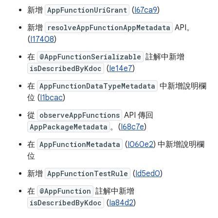
新增
AppFunctionUriGrant
(
I67ca9
)
新增
resolveAppFunctionAppMetadata
API。
(
I17408
)
在
@AppFunctionSerializable
註解中新增
isDescribedByKdoc
(
Ie14e7
)
在
AppFunctionDataTypeMetadata
中新增說明欄
位 (
I1bcac
)
從
observeAppFunctions
API 傳回
AppPackageMetadata
。(
I68c7e
)
在
AppFunctionMetadata
(
I060e2
) 中新增說明欄
位
新增
AppFunctionTestRule
(
Id5ed0
)
在
@AppFunction
註解中新增
isDescribedByKdoc
(
Ia84d2
)