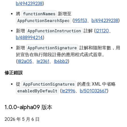
b/494239238
)
將
functionNames
新增至
AppFunctionSearchSpec
(
I95f53
、
b/494239238
)
新增
AppFunctionInstruction
註解 (
I21120
、
b/488994214
)
新增
AppFunctionSignature
註解和隨附常數，用
於宣告在執行階段註冊的應用程式函式簽章。
(
I82a05
、
Ie2361
、
Ib6bb2
)
修正錯誤
從
AppFunctionSignatures
的產生 XML 中省略
enabledByDefault
(
Ie2996
、
b/501032667
)
1
.
0
.
0-alpha09 版本
2026 年 5 月 6 日