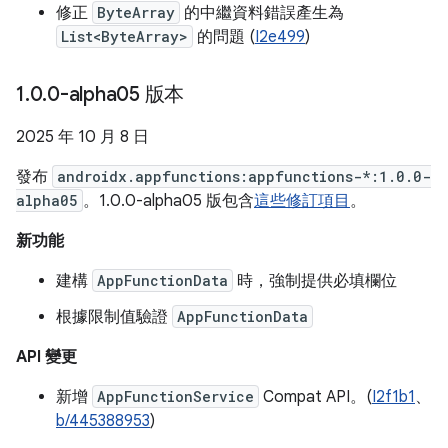
修正
ByteArray
的中繼資料錯誤產生為
List<ByteArray>
的問題 (
I2e499
)
1
.
0
.
0-alpha05 版本
2025 年 10 月 8 日
發布
androidx.appfunctions:appfunctions-*:1.0.0-
alpha05
。1.0.0-alpha05 版包含
這些修訂項目
。
新功能
建構
AppFunctionData
時，強制提供必填欄位
根據限制值驗證
AppFunctionData
API 變更
新增
AppFunctionService
Compat API。(
I2f1b1
、
b/445388953
)