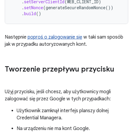
.
setServerClientId
(
WEB_CLIENT_ID
)
.
setNonce
(
generateSecureRandomNonce
())
.
build
()
Następnie
poproś o zalogowanie się
w taki sam sposób
jak w przypadku autoryzowanych kont.
Tworzenie przepływu przycisku
Użyj przycisku, jeśli chcesz, aby użytkownicy mogli
zalogować się przez Google w tych przypadkach:
Użytkownik zamknął interfejs planszy dolnej
Credential Managera.
Na urządzeniu nie ma kont Google.