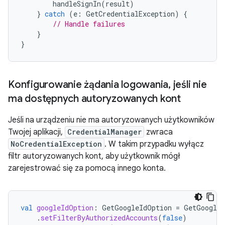
handleSignIn
(
result
)
}
catch
(
e
:
GetCredentialException
)
{
// Handle failures
}
}
Konfigurowanie żądania logowania
,
jeśli nie
ma dostępnych autoryzowanych kont
Jeśli na urządzeniu nie ma autoryzowanych użytkowników
Twojej aplikacji,
CredentialManager
zwraca
NoCredentialException
. W takim przypadku wyłącz
filtr autoryzowanych kont, aby użytkownik mógł
zarejestrować się za pomocą innego konta.
val
googleIdOption
:
GetGoogleIdOption
=
GetGoogleI
.
setFilterByAuthorizedAccounts
(
false
)