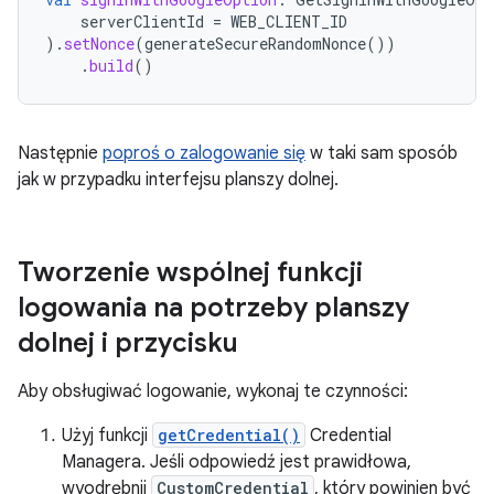
serverClientId
=
WEB_CLIENT_ID
).
setNonce
(
generateSecureRandomNonce
())
.
build
()
Następnie
poproś o zalogowanie się
w taki sam sposób
jak w przypadku interfejsu planszy dolnej.
Tworzenie wspólnej funkcji
logowania na potrzeby planszy
dolnej i przycisku
Aby obsługiwać logowanie, wykonaj te czynności:
Użyj funkcji
getCredential()
Credential
Managera. Jeśli odpowiedź jest prawidłowa,
wyodrębnij
CustomCredential
, który powinien być