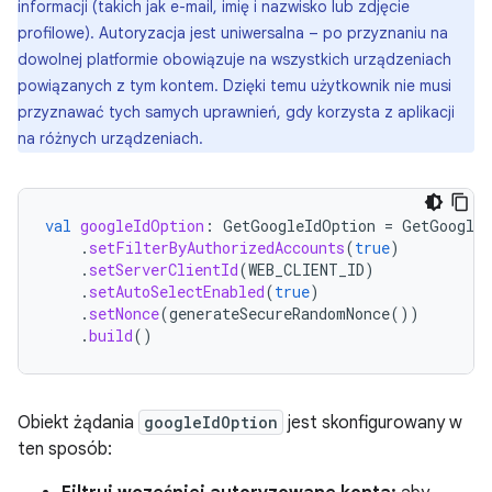
informacji (takich jak e-mail, imię i nazwisko lub zdjęcie
profilowe). Autoryzacja jest uniwersalna – po przyznaniu na
dowolnej platformie obowiązuje na wszystkich urządzeniach
powiązanych z tym kontem. Dzięki temu użytkownik nie musi
przyznawać tych samych uprawnień, gdy korzysta z aplikacji
na różnych urządzeniach.
val
googleIdOption
:
GetGoogleIdOption
=
GetGoogleI
.
setFilterByAuthorizedAccounts
(
true
)
.
setServerClientId
(
WEB_CLIENT_ID
)
.
setAutoSelectEnabled
(
true
)
.
setNonce
(
generateSecureRandomNonce
())
.
build
()
Obiekt żądania
googleIdOption
jest skonfigurowany w
ten sposób: