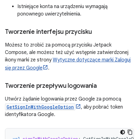
Istniejące konta na urządzeniu wymagają
ponownego uwierzytelnienia.
Tworzenie interfejsu przycisku
Możesz to zrobić za pomocą przycisku Jetpack
Compose, ale możesz też użyć wstępnie zatwierdzonej
ikony marki ze strony
Wytyczne dotyczące marki Zaloguj
się przez Google
.
Tworzenie przepływu logowania
Utwórz żądanie logowania przez Google za pomocą
GetSignInWithGoogleOption
, aby pobrać token
identyfikatora Google.
val
signInWithGoogleOption
:
GetSignInWithGoogleOpt