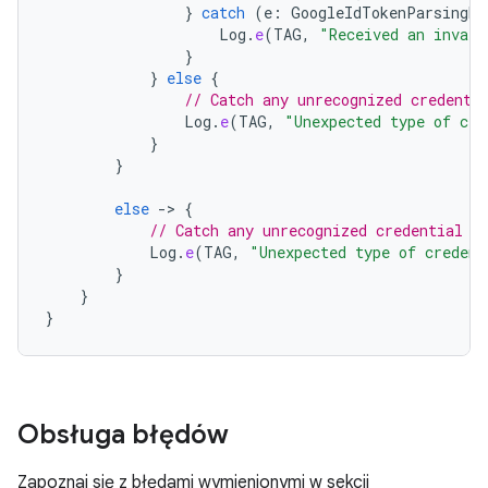
}
catch
(
e
:
GoogleIdTokenParsingEx
Log
.
e
(
TAG
,
"Received an invali
}
}
else
{
// Catch any unrecognized credenti
Log
.
e
(
TAG
,
"Unexpected type of cre
}
}
else
-
>
{
// Catch any unrecognized credential t
Log
.
e
(
TAG
,
"Unexpected type of credent
}
}
}
Obsługa błędów
Zapoznaj się z błędami wymienionymi w sekcji