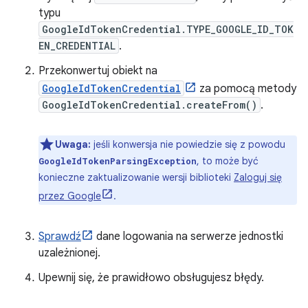
typu
GoogleIdTokenCredential.TYPE_GOOGLE_ID_TOK
EN_CREDENTIAL
.
Przekonwertuj obiekt na
GoogleIdTokenCredential
za pomocą metody
GoogleIdTokenCredential.createFrom()
.
Uwaga:
jeśli konwersja nie powiedzie się z powodu
, to może być
GoogleIdTokenParsingException
konieczne zaktualizowanie wersji biblioteki
Zaloguj się
przez Google
.
Sprawdź
dane logowania na serwerze jednostki
uzależnionej.
Upewnij się, że prawidłowo obsługujesz błędy.