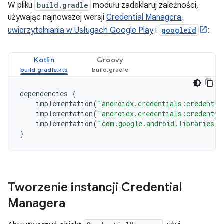
W pliku
build.gradle
modułu zadeklaruj zależności,
używając najnowszej wersji
Credential Managera,
uwierzytelniania w Usługach Google Play
i
googleid
:
Kotlin
Groovy
dependencies
{
implementation
(
"androidx.credentials:credentia
implementation
(
"androidx.credentials:credentia
implementation
(
"com.google.android.libraries.i
}
Tworzenie instancji Credential
Managera