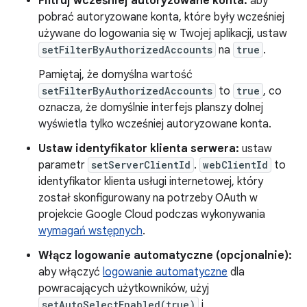
Filtruj wcześniej autoryzowane konta:
aby
pobrać autoryzowane konta, które były wcześniej
używane do logowania się w Twojej aplikacji, ustaw
setFilterByAuthorizedAccounts
na
true
.
Pamiętaj, że domyślna wartość
setFilterByAuthorizedAccounts
to
true
, co
oznacza, że domyślnie interfejs planszy dolnej
wyświetla tylko wcześniej autoryzowane konta.
Ustaw identyfikator klienta serwera:
ustaw
parametr
setServerClientId
.
webClientId
to
identyfikator klienta usługi internetowej, który
został skonfigurowany na potrzeby OAuth w
projekcie Google Cloud podczas wykonywania
wymagań wstępnych
.
Włącz logowanie automatyczne (opcjonalnie):
aby włączyć
logowanie automatyczne
dla
powracających użytkowników, użyj
setAutoSelectEnabled(true)
i