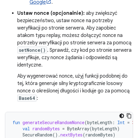
Google
.
Ustaw nonce (opcjonalnie):
aby zwiększyć
bezpieczeństwo, ustaw nonce na potrzeby
weryfikacji po stronie serwera. Aby zapobiec
atakom typu replay, możesz dołączyć nonce na
potrzeby weryfikacji po stronie serwera za pomocą
setNonce()
. Sprawdź, czy kod po stronie serwera
weryfikuje, czy nonce żądania i odpowiedzi są
identyczne.
Aby wygenerować nonce, użyj funkcji podobnej do
tej, która generuje silny kryptograficznie losowy
nonce o określonej długości i koduje go za pomocą
Base64
:
fun
generateSecureRandomNonce
(
byteLength
:
Int
=
32
val
randomBytes
=
ByteArray
(
byteLength
)
SecureRandom
().
nextBytes
(
randomBytes
)