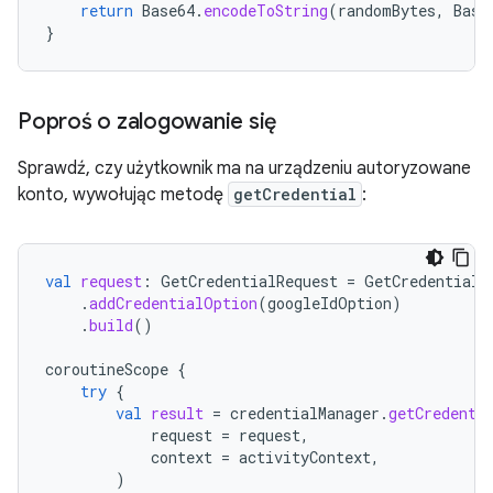
return
Base64
.
encodeToString
(
randomBytes
,
Base
}
Poproś o zalogowanie się
Sprawdź, czy użytkownik ma na urządzeniu autoryzowane
konto, wywołując metodę
getCredential
:
val
request
:
GetCredentialRequest
=
GetCredentialR
.
addCredentialOption
(
googleIdOption
)
.
build
()
coroutineScope
{
try
{
val
result
=
credentialManager
.
getCredenti
request
=
request
,
context
=
activityContext
,
)