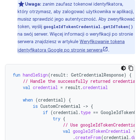
Uwaga:
zanim zaufasz tokenowi identyfikatora,
który otrzymasz, aby zalogować użytkownika w aplikacji,
musisz sprawdzić jego autentyczność. Aby zweryfikować
token, wyślij
googleIdTokenCredential.getIdToken()
na swój serwer. Więcej informacji o weryfikacji po stronie
serwera znajdziesz w artykule
Weryfikowanie tokena
identyfikatora Google po stronie serwera
.
fun
handleSign
(
result
:
GetCredentialResponse
)
{
// Handle the successfully returned credential
val
credential
=
result
.
credential
when
(
credential
)
{
is
CustomCredential
-
>
{
if
(
credential
.
type
==
GoogleIdTokenCr
try
{
// Use googleIdTokenCredential
val
googleIdTokenCredential
=
.
createFrom
(
credential
.
dat