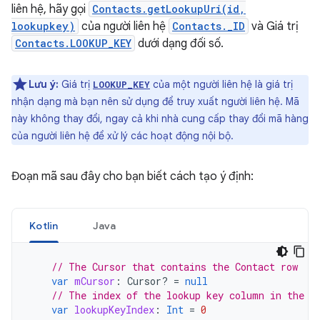
liên hệ, hãy gọi
Contacts.getLookupUri(id,
lookupkey)
của người liên hệ
Contacts._ID
và Giá trị
Contacts.LOOKUP_KEY
dưới dạng đối số.
Lưu ý:
Giá trị
của một người liên hệ là giá trị
LOOKUP_KEY
nhận dạng mà bạn nên sử dụng để truy xuất người liên hệ. Mã
này không thay đổi, ngay cả khi nhà cung cấp thay đổi mã hàng
của người liên hệ để xử lý các hoạt động nội bộ.
Đoạn mã sau đây cho bạn biết cách tạo ý định:
Kotlin
Java
// The Cursor that contains the Contact row
var
mCursor
:
Cursor? 
=
null
// The index of the lookup key column in the c
var
lookupKeyIndex
:
Int
=
0