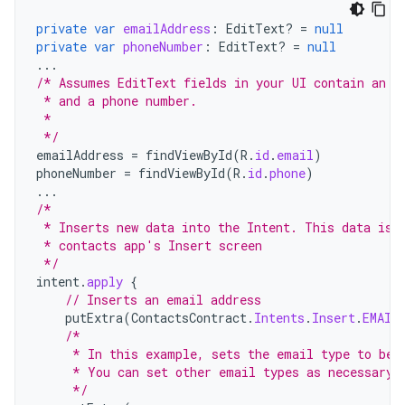
private
var
emailAddress
:
EditText? 
=
null
private
var
phoneNumber
:
EditText? 
=
null
...
/* Assumes EditText fields in your UI contain an e
 * and a phone number.
 *
 */
emailAddress
=
findViewById
(
R
.
id
.
email
)
phoneNumber
=
findViewById
(
R
.
id
.
phone
)
...
/*
 * Inserts new data into the Intent. This data is 
 * contacts app's Insert screen
 */
intent
.
apply
{
// Inserts an email address
putExtra
(
ContactsContract
.
Intents
.
Insert
.
EMAIL
/*
     * In this example, sets the email type to be 
     * You can set other email types as necessary.
     */