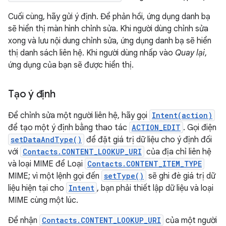
Cuối cùng, hãy gửi ý định. Để phản hồi, ứng dụng danh bạ
sẽ hiển thị màn hình chỉnh sửa. Khi người dùng chỉnh sửa
xong và lưu nội dung chỉnh sửa, ứng dụng danh bạ sẽ hiển
thị danh sách liên hệ. Khi người dùng nhấp vào
Quay lại
,
ứng dụng của bạn sẽ được hiển thị.
Tạo ý định
Để chỉnh sửa một người liên hệ, hãy gọi
Intent(action)
để tạo một ý định bằng thao tác
ACTION_EDIT
. Gọi điện
setDataAndType()
để đặt giá trị dữ liệu cho ý định đối
với
Contacts.CONTENT_LOOKUP_URI
của địa chỉ liên hệ
và loại MIME để Loại
Contacts.CONTENT_ITEM_TYPE
MIME; vì một lệnh gọi đến
setType()
sẽ ghi đè giá trị dữ
liệu hiện tại cho
Intent
, bạn phải thiết lập dữ liệu và loại
MIME cùng một lúc.
Để nhận
Contacts.CONTENT_LOOKUP_URI
của một người