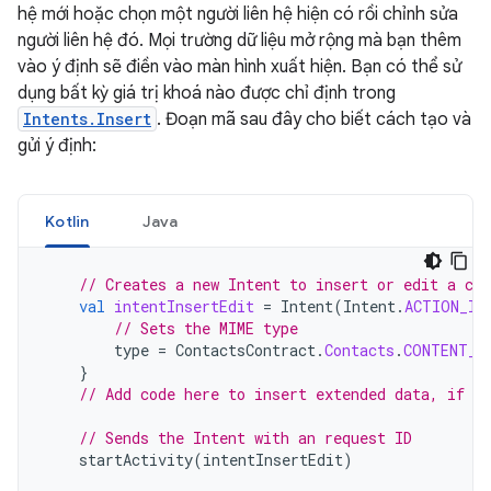
hệ mới hoặc chọn một người liên hệ hiện có rồi chỉnh sửa
người liên hệ đó. Mọi trường dữ liệu mở rộng mà bạn thêm
vào ý định sẽ điền vào màn hình xuất hiện. Bạn có thể sử
dụng bất kỳ giá trị khoá nào được chỉ định trong
Intents.Insert
. Đoạn mã sau đây cho biết cách tạo và
gửi ý định:
Kotlin
Java
// Creates a new Intent to insert or edit a con
val
intentInsertEdit
=
Intent
(
Intent
.
ACTION_IN
// Sets the MIME type
type
=
ContactsContract
.
Contacts
.
CONTENT_I
}
// Add code here to insert extended data, if de
// Sends the Intent with an request ID
startActivity
(
intentInsertEdit
)