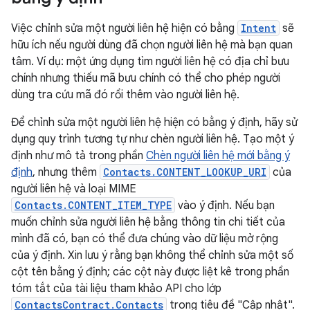
Việc chỉnh sửa một người liên hệ hiện có bằng
Intent
sẽ
hữu ích nếu người dùng đã chọn người liên hệ mà bạn quan
tâm. Ví dụ: một ứng dụng tìm người liên hệ có địa chỉ bưu
chính nhưng thiếu mã bưu chính có thể cho phép người
dùng tra cứu mã đó rồi thêm vào người liên hệ.
Để chỉnh sửa một người liên hệ hiện có bằng ý định, hãy sử
dụng quy trình tương tự như chèn người liên hệ. Tạo một ý
định như mô tả trong phần
Chèn người liên hệ mới bằng ý
định
, nhưng thêm
Contacts.CONTENT_LOOKUP_URI
của
người liên hệ và loại MIME
Contacts.CONTENT_ITEM_TYPE
vào ý định. Nếu bạn
muốn chỉnh sửa người liên hệ bằng thông tin chi tiết của
mình đã có, bạn có thể đưa chúng vào dữ liệu mở rộng
của ý định. Xin lưu ý rằng bạn không thể chỉnh sửa một số
cột tên bằng ý định; các cột này được liệt kê trong phần
tóm tắt của tài liệu tham khảo API cho lớp
ContactsContract.Contacts
trong tiêu đề "Cập nhật".