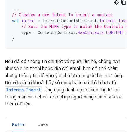
...
// Creates a new Intent to insert a contact
val
intent
=
Intent
(
ContactsContract
.
Intents
.
Inser
// Sets the MIME type to match the Contacts Pr
type
=
ContactsContract
.
RawContacts
.
CONTENT_TY
}
Nếu đã có thông tin chi tiết về người liên hệ, chẳng hạn
như số điện thoại hoặc địa chỉ email, bạn có thể chèn
những thông tin đó vào ý định dưới dạng dữ liệu mở rộng.
Đối với giá trị khoá, hãy sử dụng hằng số thích hợp từ
Intents.Insert
. Ứng dụng danh bạ sẽ hiển thị dữ liệu
trong màn hình chèn, cho phép người dùng chỉnh sửa và
thêm dữ liệu.
Kotlin
Java