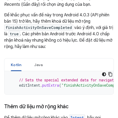
Recents
(Gần đây) rồi chọn ứng dụng của bạn.
Để khắc phục vấn đề này trong Android 4.0.3 (API phiên
bản 15) trở lên, hãy thêm khoá dữ liệu mở rộng
finishActivityOnSaveCompleted
vào ý định, với giá trị
là
true
. Các phiên bản Android trước Android 4.0 chấp
nhận khoá này nhưng không có hiệu lực. Để đặt dữ liệu mở
rộng, hãy làm như sau:
Kotlin
Java
// Sets the special extended data for navigatio
editIntent
.
putExtra
(
"finishActivityOnSaveCompl
Thêm dữ liệu mở rộng khác
Để thêm dữ liệu mở rộng khác vào
Intent
, hãy gọi