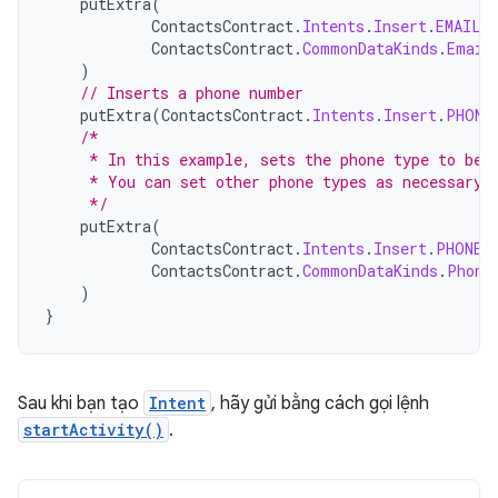
putExtra
(
ContactsContract
.
Intents
.
Insert
.
EMAIL_
ContactsContract
.
CommonDataKinds
.
Email
)
// Inserts a phone number
putExtra
(
ContactsContract
.
Intents
.
Insert
.
PHONE
/*
     * In this example, sets the phone type to be 
     * You can set other phone types as necessary.
     */
putExtra
(
ContactsContract
.
Intents
.
Insert
.
PHONE_
ContactsContract
.
CommonDataKinds
.
Phone
)
}
Sau khi bạn tạo
Intent
, hãy gửi bằng cách gọi lệnh
startActivity()
.