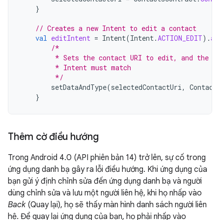
}
// Creates a new Intent to edit a contact
val
editIntent
=
Intent
(
Intent
.
ACTION_EDIT
).
ap
/*
         * Sets the contact URI to edit, and the d
         * Intent must match
         */
setDataAndType
(
selectedContactUri
,
Contact
}
Thêm cờ điều hướng
Trong Android 4.0 (API phiên bản 14) trở lên, sự cố trong
ứng dụng danh bạ gây ra lỗi điều hướng. Khi ứng dụng của
bạn gửi ý định chỉnh sửa đến ứng dụng danh bạ và người
dùng chỉnh sửa và lưu một người liên hệ, khi họ nhấp vào
Back
(Quay lại), họ sẽ thấy màn hình danh sách người liên
hệ. Để quay lại ứng dụng của bạn, họ phải nhấp vào