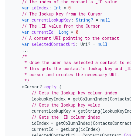
// The index of the contact's _ID value
var
idIndex
:
Int
=
0
// The lookup key from the Cursor
var
currentLookupKey
:
String?
=
null
// The _ID value from the Cursor
var
currentId
:
Long
=
0
// A content URI pointing to the contact
var
selectedContactUri
:
Uri? 
=
null
...
/*
     * Once the user has selected a contact to edi
     * this gets the contact's lookup key and _ID 
     * cursor and creates the necessary URI.
     */
mCursor
?.
apply
{
// Gets the lookup key column index
lookupKeyIndex
=
getColumnIndex
(
ContactsCo
// Gets the lookup key value
currentLookupKey
=
getString
(
lookupKeyInde
// Gets the _ID column index
idIndex
=
getColumnIndex
(
ContactsContract
.
currentId
=
getLong
(
idIndex
)
selectedContactUri
=
ContactsContract
.
Conta