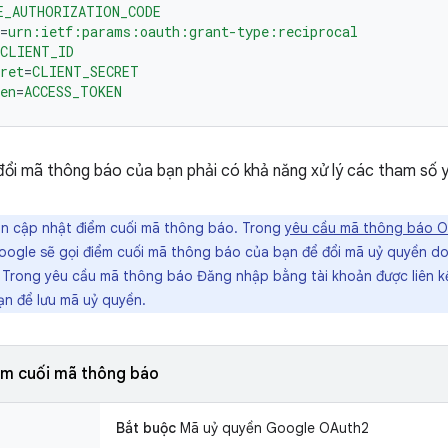
E_AUTHORIZATION_CODE
=
urn:ietf:params:oauth:grant-type:reciprocal
CLIENT_ID
ret
=
CLIENT_SECRET
en
=
ACCESS_TOKEN
đổi mã thông báo của bạn phải có khả năng xử lý các tham số y
n cập nhật điểm cuối mã thông báo. Trong
yêu cầu mã thông báo OA
oogle sẽ gọi điểm cuối mã thông báo của bạn để đổi mã uỷ quyền do
 Trong yêu cầu mã thông báo Đăng nhập bằng tài khoản được liên kế
n để lưu mã uỷ quyền.
ểm cuối mã thông báo
Bắt buộc
Mã uỷ quyền Google OAuth2