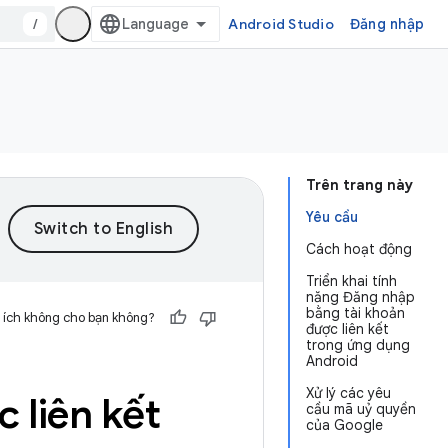
/
Android Studio
Đăng nhập
Trên trang này
Yêu cầu
Cách hoạt động
Triển khai tính
năng Đăng nhập
bằng tài khoản
 ích không cho bạn không?
được liên kết
trong ứng dụng
Android
Xử lý các yêu
 liên kết
cầu mã uỷ quyền
của Google