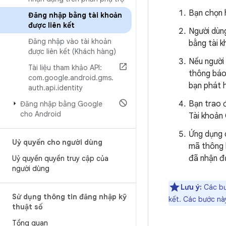
Bạn chọn h
Đăng nhập bằng tài khoản
được liên kết
Người dùn
Đăng nhập vào tài khoản
bằng tài k
được liên kết (Khách hàng)
Nếu người 
Tài liệu tham khảo API:
thông báo
com
.
google
.
android
.
gms
.
bạn phát 
auth
.
api
.
identity
Bạn trao 
Đăng nhập bằng Google
cho Android
Tài khoản
Ứng dụng 
Uỷ quyền cho người dùng
mã thông 
đã nhận đ
Uỷ quyền quyền truy cập của
người dùng
Lưu ý:
Các bướ
Sử dụng thông tin đăng nhập kỹ
kết. Các bước nà
thuật số
Tổng quan