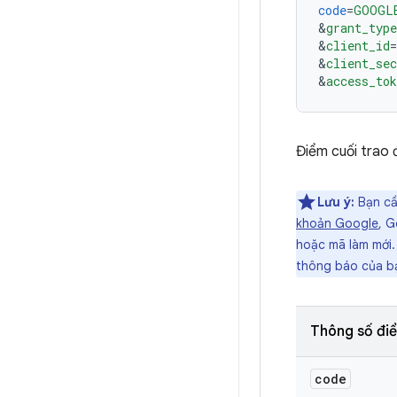
code
=
GOOGL
&
grant_type
&
client_id
=
&
client_sec
&
access_tok
Điểm cuối trao 
Lưu ý:
Bạn cầ
khoản Google
, G
hoặc mã làm mới.
thông báo của bạ
Thông số đi
code