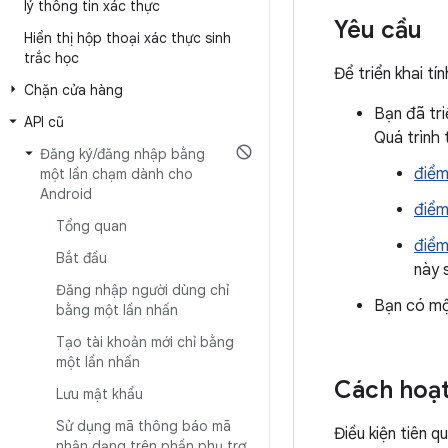
lý thông tin xác thực
Yêu cầu
Hiển thị hộp thoại xác thực sinh
trắc học
Để triển khai t
Chặn cửa hàng
Bạn đã tri
API cũ
Quá trình 
Đăng ký
/
đăng nhập bằng
điểm
một lần chạm dành cho
Android
điểm
Tổng quan
điểm
Bắt đầu
này 
Đăng nhập người dùng chỉ
Bạn có mộ
bằng một lần nhấn
Tạo tài khoản mới chỉ bằng
một lần nhấn
Cách hoạ
Lưu mật khẩu
Sử dụng mã thông báo mã
Điều kiện tiên q
nhận dạng trên phần phụ trợ