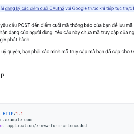
hải
đăng ký các điểm cuối OAuth2
với Google trước khi tiếp tục thực
 yêu cầu POST đến điểm cuối mã thông báo của bạn để lưu mã 
ận dạng của người dùng. Yêu cầu này chứa mã truy cập của ng
le phát hành.
ã uỷ quyền, bạn phải xác minh mã truy cập mà bạn đã cấp cho 
TP
n
HTTP
/
1.1
er.example.com
e
:
application/x-www-form-urlencoded