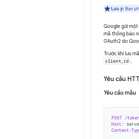
Lưu ý:
Bạn p
Google gửi một
mã thông báo nh
OAuth2 do Goog
Trước khi lưu m
client_id
.
Yêu cầu HT
Yêu cầu mẫu
POST
/toke
Host
:
serv
Content-Typ