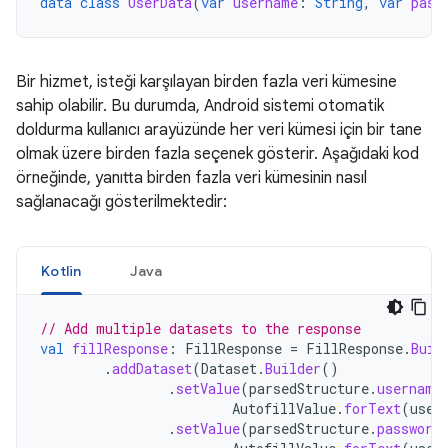
data
class
UserData
(
var
username
:
String
,
var
pass
Bir hizmet, isteği karşılayan birden fazla veri kümesine
sahip olabilir. Bu durumda, Android sistemi otomatik
doldurma kullanıcı arayüzünde her veri kümesi için bir tane
olmak üzere birden fazla seçenek gösterir. Aşağıdaki kod
örneğinde, yanıtta birden fazla veri kümesinin nasıl
sağlanacağı gösterilmektedir:
Kotlin
Java
// Add multiple datasets to the response
val
fillResponse
:
FillResponse
=
FillResponse
.
Buil
.
addDataset
(
Dataset
.
Builder
()
.
setValue
(
parsedStructure
.
username
AutofillValue
.
forText
(
user
.
setValue
(
parsedStructure
.
password