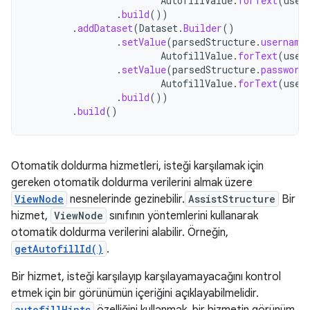
AutofillValue
.
forText
(
user
.
build
())
.
addDataset
(
Dataset
.
Builder
()
.
setValue
(
parsedStructure
.
username
AutofillValue
.
forText
(
user
.
setValue
(
parsedStructure
.
password
AutofillValue
.
forText
(
user
.
build
())
.
build
()
Otomatik doldurma hizmetleri, isteği karşılamak için
gereken otomatik doldurma verilerini almak üzere
ViewNode
nesnelerinde gezinebilir.
AssistStructure
Bir
hizmet,
ViewNode
sınıfının yöntemlerini kullanarak
otomatik doldurma verilerini alabilir. Örneğin,
getAutofillId()
.
Bir hizmet, isteği karşılayıp karşılayamayacağını kontrol
etmek için bir görünümün içeriğini açıklayabilmelidir.
autofillHints