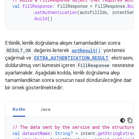
val
fillResponse
:
FillResponse
=
FillResponse
.
Buil
.
setAuthentication
(
autofillIds
,
intentSend
.
build
()
Etkinlik, kimlik doğrulama akışını tamamladıktan sonra
RESULT_OK
değerini ileterek
setResult()
yöntemini
çağırmalı ve
EXTRA_AUTHENTICATION_RESULT
ekstrasını,
doldurulmuş veri kümesini içeren
FillResponse
nesnesine
ayarlamalıdır. Aşağıdaki kodda, kimlik doğrulama akışı
tamamlandıktan sonra sonucun nasıl döndürüleceğine dair
bir örnek gösterilmektedir:
Kotlin
Java
// The data sent by the service and the structure 
val
datasetName
:
String?
=
intent
.
getStringExtra
(
M