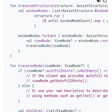
fun
traverseStructure
(
structure
:
AssistStructure
)
val
windowNodes
:
List<AssistStructure
.
WindowNo
structure
.
run
{
(
0
until
windowNodeCount
).
map
{
ge
}
windowNodes
.
forEach
{
windowNode
:
AssistStruct
val
viewNode
:
ViewNode? 
=
windowNode
.
rootV
traverseNode
(
viewNode
)
}
}
fun
traverseNode
(
viewNode
:
ViewNode?)
{
if
(
viewNode
?.
autofillHints
?.
isNotEmpty
()
==
t
// If the client app provides autofill hin
// viewNode.getAutofillHints();
}
else
{
// Or use your own heuristics to describe 
// using methods such as getText() or getH
}
val
children
:
List<ViewNode>? 
=