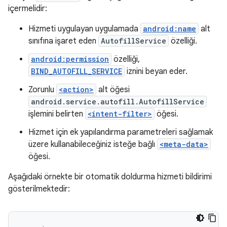
içermelidir:
Hizmeti uygulayan uygulamada
android:name
alt
sınıfına işaret eden
AutofillService
özelliği.
android:permission
özelliği,
BIND_AUTOFILL_SERVICE
iznini beyan eder.
Zorunlu
<action>
alt öğesi
android.service.autofill.AutofillService
işlemini belirten
<intent-filter>
öğesi.
Hizmet için ek yapılandırma parametreleri sağlamak
üzere kullanabileceğiniz isteğe bağlı
<meta-data>
öğesi.
Aşağıdaki örnekte bir otomatik doldurma hizmeti bildirimi
gösterilmektedir: