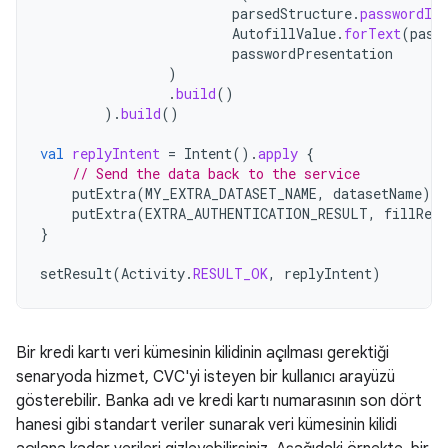
parsedStructure
.
passwordId
,
AutofillValue
.
forText
(
pass
passwordPresentation
)
.
build
()
).
build
()
val
replyIntent
=
Intent
().
apply
{
// Send the data back to the service
putExtra
(
MY_EXTRA_DATASET_NAME
,
datasetName
)
putExtra
(
EXTRA_AUTHENTICATION_RESULT
,
fillResp
}
setResult
(
Activity
.
RESULT_OK
,
replyIntent
)
Bir kredi kartı veri kümesinin kilidinin açılması gerektiği
senaryoda hizmet, CVC'yi isteyen bir kullanıcı arayüzü
gösterebilir. Banka adı ve kredi kartı numarasının son dört
hanesi gibi standart veriler sunarak veri kümesinin kilidi