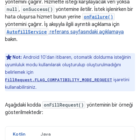
yöntemini çağırır. Hizmette isteği karşılayacak veri yoksa
null
,
onSuccess()
yöntemine iletilir. İstek işlenirken bir
hata oluşursa hizmet bunun yerine
onFailure()
yöntemini çağırır. İş akışıyla ilgili ayrıntılı açıklama için
AutofillService
referans sayfasındaki açıklamaya
bakın.
Not:
Android 10'dan itibaren, otomatik doldurma isteğinin
uyumluluk modu kullanılarak oluşturulup oluşturulmadığını
belirlemek için
işaretini
FillRequest.FLAG_COMPATIBILITY_MODE_REQUEST
kullanabilirsiniz.
Aşağıdaki kodda
onFillRequest()
yönteminin bir örneği
gösterilmektedir:
Kotlin
Java