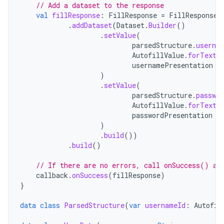
// Add a dataset to the response
val
fillResponse
:
FillResponse
=
FillResponse
.
.
addDataset
(
Dataset
.
Builder
()
.
setValue
(
parsedStructure
.
userna
AutofillValue
.
forText
(
usernamePresentation
)
.
setValue
(
parsedStructure
.
passwor
AutofillValue
.
forText
(
passwordPresentation
)
.
build
())
.
build
()
// If there are no errors, call onSuccess() an
callback
.
onSuccess
(
fillResponse
)
}
data
class
ParsedStructure
(
var
usernameId
:
Autofil