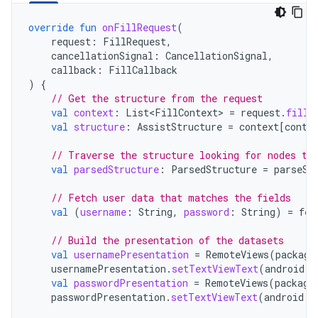
override
fun
onFillRequest
(
request
:
FillRequest
,
cancellationSignal
:
CancellationSignal
,
callback
:
FillCallback
)
{
// Get the structure from the request
val
context
:
List<FillContext>
=
request
.
fillC
val
structure
:
AssistStructure
=
context
[
conte
// Traverse the structure looking for nodes to
val
parsedStructure
:
ParsedStructure
=
parseSt
// Fetch user data that matches the fields
val
(
username
:
String
,
password
:
String
)
=
fet
// Build the presentation of the datasets
val
usernamePresentation
=
RemoteViews
(
package
usernamePresentation
.
setTextViewText
(
android
.
R
val
passwordPresentation
=
RemoteViews
(
package
passwordPresentation
.
setTextViewText
(
android
.
R