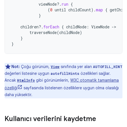
viewNode
?.
run
{
(
0
until
childCount
).
map
{
getChil
}
children
?.
forEach
{
childNode
:
ViewNode
-
traverseNode
(
childNode
)
}
}
Not:
Çoğu görünüm,
sınıfında yer alan
View
AUTOFILL_HINT
değerleri listesine uygun
özellikleri sağlar.
autofillHints
Ancak
gibi görünümlerin,
W3C otomatik tamamlama
HtmlInfo
özelliği
sayfasında listelenen özelliklere uygun olma olasılığı
daha yüksektir.
Kullanıcı verilerini kaydetme