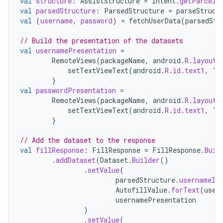
val
structure
:
AssistStructure
=
intent
.
getParcela
val
parsedStructure
:
ParsedStructure
=
parseStruct
val
(
username
,
password
)
=
fetchUserData
(
parsedStr
// Build the presentation of the datasets
val
usernamePresentation
=
RemoteViews
(
packageName
,
android
.
R
.
layout
.
setTextViewText
(
android
.
R
.
id
.
text1
,
"m
}
val
passwordPresentation
=
RemoteViews
(
packageName
,
android
.
R
.
layout
.
setTextViewText
(
android
.
R
.
id
.
text1
,
"P
}
// Add the dataset to the response
val
fillResponse
:
FillResponse
=
FillResponse
.
Buil
.
addDataset
(
Dataset
.
Builder
()
.
setValue
(
parsedStructure
.
usernameId
AutofillValue
.
forText
(
user
usernamePresentation
)
.
setValue
(