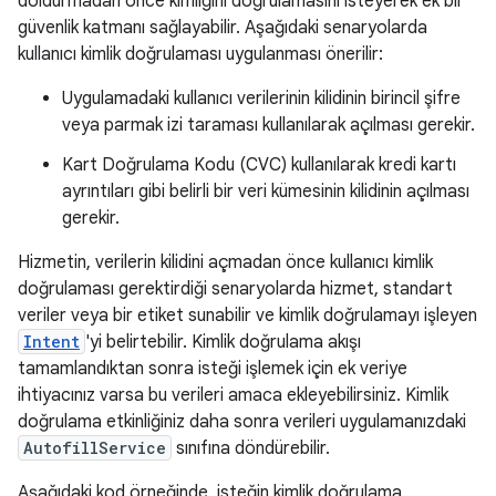
doldurmadan önce kimliğini doğrulamasını isteyerek ek bir
güvenlik katmanı sağlayabilir. Aşağıdaki senaryolarda
kullanıcı kimlik doğrulaması uygulanması önerilir:
Uygulamadaki kullanıcı verilerinin kilidinin birincil şifre
veya parmak izi taraması kullanılarak açılması gerekir.
Kart Doğrulama Kodu (CVC) kullanılarak kredi kartı
ayrıntıları gibi belirli bir veri kümesinin kilidinin açılması
gerekir.
Hizmetin, verilerin kilidini açmadan önce kullanıcı kimlik
doğrulaması gerektirdiği senaryolarda hizmet, standart
veriler veya bir etiket sunabilir ve kimlik doğrulamayı işleyen
Intent
'yi belirtebilir. Kimlik doğrulama akışı
tamamlandıktan sonra isteği işlemek için ek veriye
ihtiyacınız varsa bu verileri amaca ekleyebilirsiniz. Kimlik
doğrulama etkinliğiniz daha sonra verileri uygulamanızdaki
AutofillService
sınıfına döndürebilir.
Aşağıdaki kod örneğinde, isteğin kimlik doğrulama