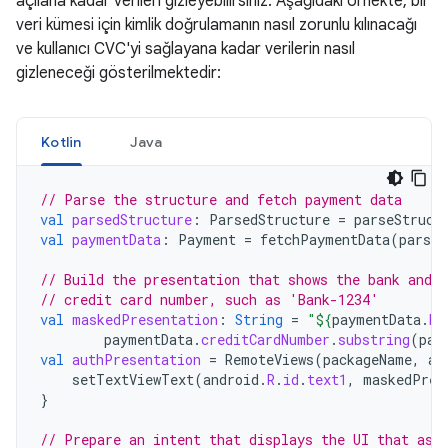
açılana kadar verileri gizleyebilirsiniz. Aşağıdaki örnekte, bir
veri kümesi için kimlik doğrulamanın nasıl zorunlu kılınacağı
ve kullanıcı CVC'yi sağlayana kadar verilerin nasıl
gizleneceği gösterilmektedir:
Kotlin
Java
// Parse the structure and fetch payment data
val
parsedStructure
:
ParsedStructure
=
parseStruct
val
paymentData
:
Payment
=
fetchPaymentData
(
parsed
// Build the presentation that shows the bank and t
// credit card number, such as 'Bank-1234'
val
maskedPresentation
:
String
=
"
${
paymentData
.
ba
paymentData
.
creditCardNumber
.
substring
(
pay
val
authPresentation
=
RemoteViews
(
packageName
,
an
setTextViewText
(
android
.
R
.
id
.
text1
,
maskedPres
}
// Prepare an intent that displays the UI that ask