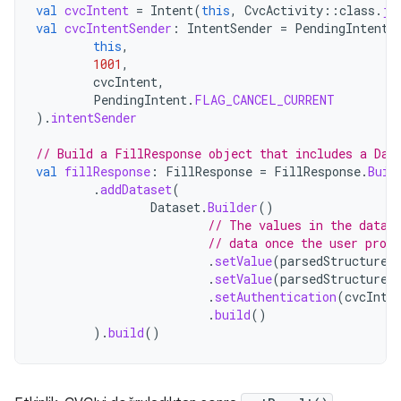
val
cvcIntent
=
Intent
(
this
,
CvcActivity
::
class
.
ja
val
cvcIntentSender
:
IntentSender
=
PendingIntent
.
this
,
1001
,
cvcIntent
,
PendingIntent
.
FLAG_CANCEL_CURRENT
).
intentSender
// Build a FillResponse object that includes a Dat
val
fillResponse
:
FillResponse
=
FillResponse
.
Buil
.
addDataset
(
Dataset
.
Builder
()
// The values in the datas
// data once the user provi
.
setValue
(
parsedStructure
.
.
setValue
(
parsedStructure
.
.
setAuthentication
(
cvcInte
.
build
()
).
build
()