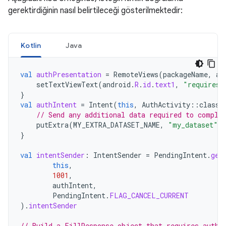
gerektirdiğinin nasıl belirtileceği gösterilmektedir:
Kotlin
Java
val
authPresentation
=
RemoteViews
(
packageName
,
an
setTextViewText
(
android
.
R
.
id
.
text1
,
"requires 
}
val
authIntent
=
Intent
(
this
,
AuthActivity
::
class
.
// Send any additional data required to comple
putExtra
(
MY_EXTRA_DATASET_NAME
,
"my_dataset"
)
}
val
intentSender
:
IntentSender
=
PendingIntent
.
get
this
,
1001
,
authIntent
,
PendingIntent
.
FLAG_CANCEL_CURRENT
).
intentSender
// Build a FillResponse object that requires authe