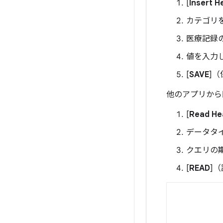
[
Insert H
カテゴリ
医療記録
値を入力
[
SAVE
]
他のアプリから
[
Read He
データタ
クエリの
[
READ
]