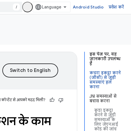
/
Android Studio
प्रवेश करें
इस पेज पर, यह
जानकारी उपलब्ध
है
कचरा इकट्ठा करने
(जीसी) से जुड़ी
समस्याएं हल
करना
JNI समस्याओं से
स कॉन्टेंट से आपको मदद मिली?
बचाव करना
कूड़ा इकट्ठा
करने से जुड़ी
ेशन के काम
समस्याओं के
लिए जेएनआई
कोड की जांच