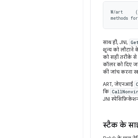
W/art     (
साथ ही, JNI,
Ge
शून्य को लौटाने
को सही तरीके से
कॉलर को दिए जा
की जांच करना खा
ART, जेएनआई
कि
CallNonvi
JNI स्पेसिफ़िकेशन
स्टैक के स