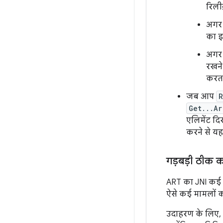
रिली
अगर 
का इ
अगर 
रखने
करता
जब आप
R
Get...Ar
एलिमेंट दि
करने से यह
गड़बड़ी ठीक 
ART का JNI कई म
ऐसे कई मामलों 
उदाहरण के लिए