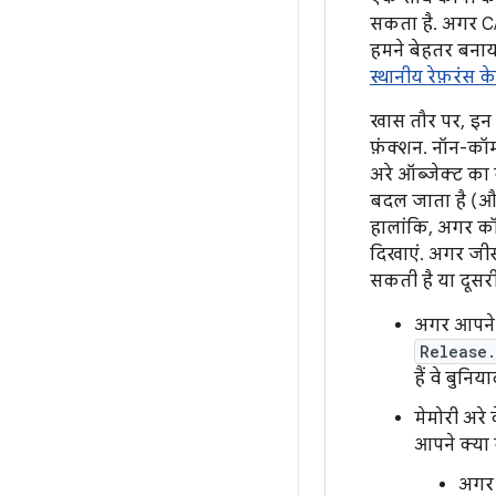
सकता है. अगर C/C
हमने बेहतर बनाय
स्थानीय रेफ़रंस 
खास तौर पर, इन ची
फ़ंक्शन. नॉन-कॉम
अरे ऑब्जेक्ट का
बदल जाता है (और
हालांकि, अगर कॉम
दिखाएं. अगर जीस
सकती है या दूसरी
अगर आपने र
Release.
हैं वे बुन
मेमोरी अरे
आपने क्या 
अगर 