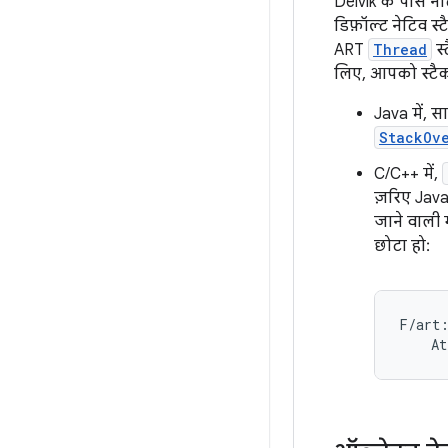
Delvik के पास न
डिफ़ॉल्ट नेटिव स
ART
Thread
स्
लिए, आपको स्टैक
Java में, 
StackOve
C/C++ में,
ज़रिए Jav
जाने वाली 
छोटा हो:
F/art:
    At