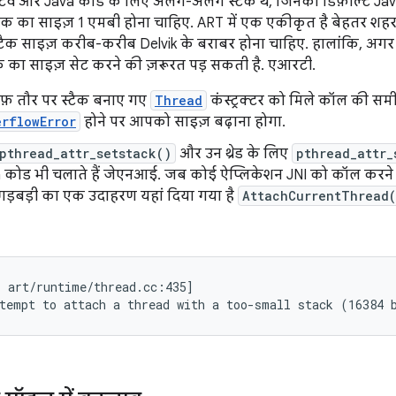
ेटिव और Java कोड के लिए अलग-अलग स्टैक थे, जिनका डिफ़ॉल्ट Jav
्टैक का साइज़ 1 एमबी होना चाहिए. ART में एक एकीकृत है बेहतर शहर
टैक साइज़ करीब-करीब Delvik के बराबर होना चाहिए. हालांकि, अगर
 का साइज़ सेट करने की ज़रूरत पड़ सकती है. एआरटी.
साफ़ तौर पर स्टैक बनाए गए
Thread
कंस्ट्रक्टर को मिले कॉल की समी
rflowError
होने पर आपको साइज़ बढ़ाना होगा.
pthread_attr_setstack()
और उन थ्रेड के लिए
pthread_attr_
a कोड भी चलाते हैं जेएनआई. जब कोई ऐप्लिकेशन JNI को कॉल करन
गड़बड़ी का एक उदाहरण यहां दिया गया है
AttachCurrentThread
 art/runtime/thread.cc:435]

tempt to attach a thread with a too-small stack (16384 