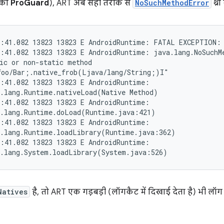
 को
ProGuard
), ART अब सही तरीके से
NoSuchMethodError
थ्रो
:41.082 13823 13823 E AndroidRuntime: FATAL EXCEPTION: 
:41.082 13823 13823 E AndroidRuntime: java.lang.NoSuchMe
ic or non-static method

oo/Bar;.native_frob(Ljava/lang/String;)I"

:41.082 13823 13823 E AndroidRuntime:

.lang.Runtime.nativeLoad(Native Method)

:41.082 13823 13823 E AndroidRuntime:

.lang.Runtime.doLoad(Runtime.java:421)

:41.082 13823 13823 E AndroidRuntime:

.lang.Runtime.loadLibrary(Runtime.java:362)

:41.082 13823 13823 E AndroidRuntime:

Natives
है, तो ART एक गड़बड़ी (लॉगकैट में दिखाई देता है) भी लॉग