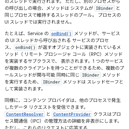
のスレッドで実行されます。 ただし、別のプロセスから
の呼び出しの場合、メソッドは システムが
IBinder
と
同じプロセスで維持するスレッドのプール。 プロセスの
UI スレッドでは実行されません。
たとえば、Service の
onBind()
メソッドが、サービス
の UI スレッドから呼び出される サービスのプロセ
ス、
onBind()
が返すオブジェクトに実装されているメ
ソッド（ リモート プロシージャ コール（RPC）メソッド
を実装するサブクラスで、 表示されます。1 つのサービス
が複数のクライアントを持つことができるため、複数のプ
ールスレッドが関与可能 同時に同じ
IBinder
メソッド
を実行するため、
IBinder
メソッドは スレッドセーフと
して実装されます。
同様に、コンテンツ プロバイダは、他のプロセスで発生
したデータ リクエストを受信できます。
ContentResolver
と
ContentProvider
クラスはプロ
セス間通信（IPC）の管理方法の詳細を非表示にします。
ただし、これらのリクエストに応答する