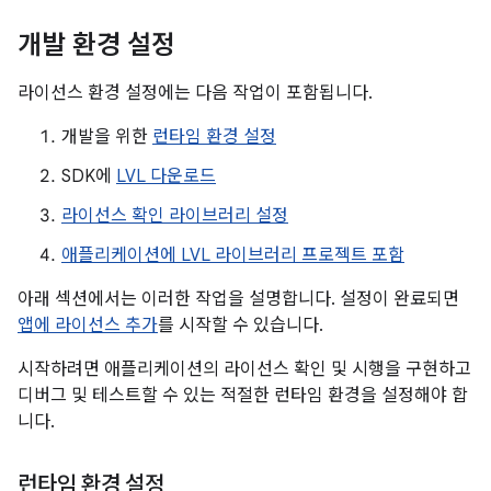
개발 환경 설정
라이선스 환경 설정에는 다음 작업이 포함됩니다.
개발을 위한
런타임 환경 설정
SDK에
LVL 다운로드
라이선스 확인 라이브러리 설정
애플리케이션에 LVL 라이브러리 프로젝트 포함
아래 섹션에서는 이러한 작업을 설명합니다. 설정이 완료되면
앱에 라이선스 추가
를 시작할 수 있습니다.
시작하려면 애플리케이션의 라이선스 확인 및 시행을 구현하고
디버그 및 테스트할 수 있는 적절한 런타임 환경을 설정해야 합
니다.
런타임 환경 설정