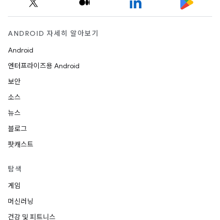
ANDROID 자세히 알아보기
Android
엔터프라이즈용 Android
보안
소스
뉴스
블로그
팟캐스트
탐색
게임
머신러닝
건강 및 피트니스