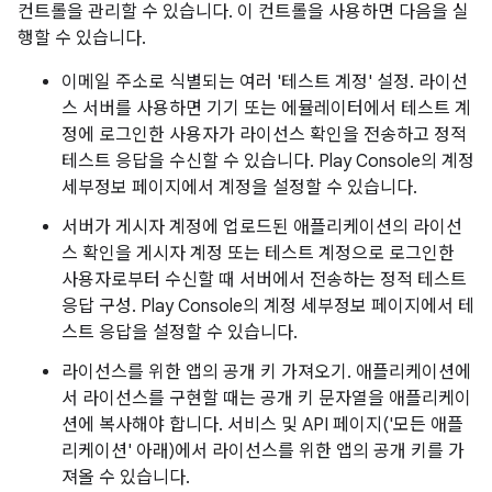
컨트롤을 관리할 수 있습니다. 이 컨트롤을 사용하면 다음을 실
행할 수 있습니다.
이메일 주소로 식별되는 여러 '테스트 계정' 설정. 라이선
스 서버를 사용하면 기기 또는 에뮬레이터에서 테스트 계
정에 로그인한 사용자가 라이선스 확인을 전송하고 정적
테스트 응답을 수신할 수 있습니다. Play Console의 계정
세부정보 페이지에서 계정을 설정할 수 있습니다.
서버가 게시자 계정에 업로드된 애플리케이션의 라이선
스 확인을 게시자 계정 또는 테스트 계정으로 로그인한
사용자로부터 수신할 때 서버에서 전송하는 정적 테스트
응답 구성. Play Console의 계정 세부정보 페이지에서 테
스트 응답을 설정할 수 있습니다.
라이선스를 위한 앱의 공개 키 가져오기. 애플리케이션에
서 라이선스를 구현할 때는 공개 키 문자열을 애플리케이
션에 복사해야 합니다. 서비스 및 API 페이지('모든 애플
리케이션' 아래)에서 라이선스를 위한 앱의 공개 키를 가
져올 수 있습니다.