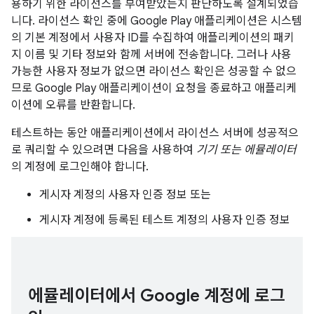
용하기 위한 라이선스를 부여받았는지 판단하도록 설계되었습
니다. 라이선스 확인 중에 Google Play 애플리케이션은 시스템
의 기본 계정에서 사용자 ID를 수집하여 애플리케이션의 패키
지 이름 및 기타 정보와 함께 서버에 전송합니다. 그러나 사용
가능한 사용자 정보가 없으면 라이선스 확인은 성공할 수 없으
므로 Google Play 애플리케이션이 요청을 종료하고 애플리케
이션에 오류를 반환합니다.
테스트하는 동안 애플리케이션에서 라이선스 서버에 성공적으
로 쿼리할 수 있으려면 다음을 사용하여
기기 또는 에뮬레이터
의 계정에 로그인해야 합니다.
게시자 계정의 사용자 인증 정보 또는
게시자 계정에 등록된 테스트 계정의 사용자 인증 정보
에뮬레이터에서 Google 계정에 로그