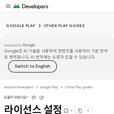
GOOGLE PLAY
OTHER PLAY GUIDES
Google은 AI 기술을 사용하여 콘텐츠를 사용자의 기본 언어
로 번역합니다. AI 번역에는 오류가 있을 수 있습니다.
Android Developers
Google Play
Other Play guides
도움이 되었나요?
라이선스 설정