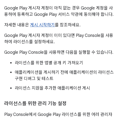
Google Play 게시자 계정이 아직 없는 경우 Google 계정을 사
용하여 등록하고 Google Play 서비스 약관에 동의해야 합니다.
자세한 내용은
게시 시작하기
를 참조하세요.
Google Play 게시자 계정이 이미 있다면 Play Console을 사용
하여 라이선스를 설정하세요.
Google Play Console을 사용하면 다음을 실행할 수 있습니다.
라이선스를 위한 앱별 공개 키 가져오기
애플리케이션을 게시하기 전에 애플리케이션의 라이선스
구현 디버그 및 테스트
라이선스 지원을 추가한 애플리케이션 게시
라이선스를 위한 관리 기능 설정
Play Console에서 Google Play 라이선스를 위한 여러 관리자