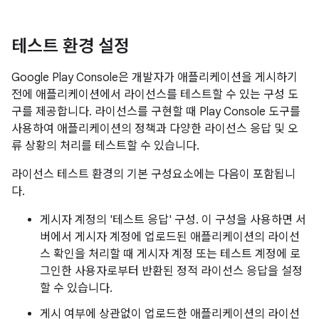
테스트 환경 설정
Google Play Console은 개발자가 애플리케이션을 게시하기
전에 애플리케이션에서 라이선스를 테스트할 수 있는 구성 도
구를 제공합니다. 라이선스를 구현할 때 Play Console 도구를
사용하여 애플리케이션의 정책과 다양한 라이선스 응답 및 오
류 상황의 처리를 테스트할 수 있습니다.
라이선스 테스트 환경의 기본 구성요소에는 다음이 포함됩니
다.
게시자 계정의 '테스트 응답' 구성. 이 구성을 사용하면 서
버에서 게시자 계정에 업로드된 애플리케이션의 라이선
스 확인을 처리할 때 게시자 계정 또는 테스트 계정에 로
그인한 사용자로부터 반환된 정적 라이선스 응답을 설정
할 수 있습니다.
게시 여부에 상관없이 업로드한 애플리케이션의 라이선