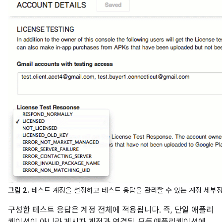
그림 2.
테스트 계정을 설정하고 테스트 응답을 관리할 수 있는 계정 세부
구성한 테스트 응답은 계정 전체에 적용됩니다. 즉, 단일 애플리