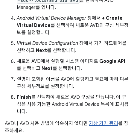
<sdk>/tools/android avd
를 실행하여 AVD
Manager를 엽니다.
Android Virtual Device Manager
창에서
+ Create
Virtual Device
를 선택하여 새로운 AVD의 구성 세부정
보를 설정합니다.
Virtual Device Configuration
창에서 기기 하드웨어를
선택하고
Next
를 선택합니다.
새로운 AVD에서 실행할 시스템 이미지로
Google API
를 선택하고
Next
를 선택합니다.
설명이 포함된 이름을 AVD에 할당하고 필요에 따라 다른
구성 세부정보를 설정합니다.
Finish
를 선택하여 새로운 AVD 구성을 만듭니다. 이 구
성은 사용 가능한 Android Virtual Device 목록에 표시됩
니다.
AVD나 AVD 사용 방법에 익숙하지 않다면
가상 기기 관리
를 참
조하세요.