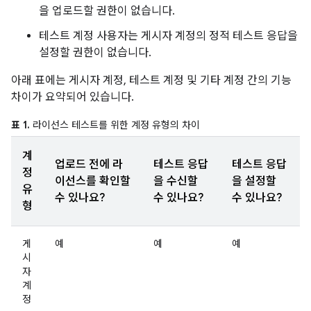
을 업로드할 권한이 없습니다.
테스트 계정 사용자는 게시자 계정의 정적 테스트 응답을
설정할 권한이 없습니다.
아래 표에는 게시자 계정, 테스트 계정 및 기타 계정 간의 기능
차이가 요약되어 있습니다.
표 1.
라이선스 테스트를 위한 계정 유형의 차이
계
업로드 전에 라
테스트 응답
테스트 응답
정
이선스를 확인할
을 수신할
을 설정할
유
수 있나요?
수 있나요?
수 있나요?
형
게
예
예
예
시
자
계
정