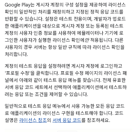
Google Play는 게시자 계정의 구성 설정을 제공하여 라이선스
확인의 일반적인 처리를 재정의하고 지정된 정적 응답 코드를
반환할 수 있습니다. 설정은 테스트 전용이며, 개발자가 업로드
한 애플리케이션을 대상으로 게시자 계정 또는 등록된 테스트
계정의 사용자 인증 정보를 사용하여 에뮬레이터나 기기에 로
그인한 사용자가 실행한 라이선스 확인에
만
적용됩니다. 다른
사용자의 경우 서버는 항상 일반 규칙에 따라 라이선스 확인을
처리합니다.
계정의 테스트 응답을 설정하려면 게시자 계정에 로그인하고
'프로필 수정'을 클릭합니다. 프로필 수정 페이지의 라이선스 패
널에서 아래와 같이 테스트 응답 메뉴를 찾습니다. 전체 유효한
서버 응답 코드 세트에서 선택하여 애플리케이션에서 테스트하
려는 응답 또는 조건을 제어할 수 있습니다.
일반적으로 테스트 응답 메뉴에서 사용 가능한 모든 응답 코드
로 애플리케이션의 라이선스 구현을 테스트해야 합니다. 코드
설명은
라이선스 참조
의
서버 응답 코드
를 참조하세요.