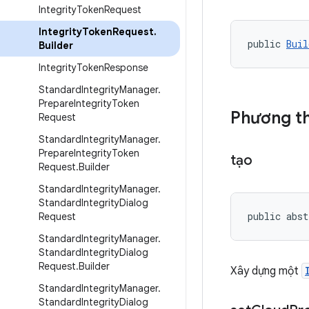
Integrity
Token
Request
Integrity
Token
Request
.
public 
Buil
Builder
Integrity
Token
Response
Standard
Integrity
Manager
.
Prepare
Integrity
Token
Phương th
Request
Standard
Integrity
Manager
.
Prepare
Integrity
Token
tạo
Request
.
Builder
Standard
Integrity
Manager
.
Standard
Integrity
Dialog
public abst
Request
Standard
Integrity
Manager
.
Standard
Integrity
Dialog
Request
.
Builder
Xây dựng một
Standard
Integrity
Manager
.
Standard
Integrity
Dialog