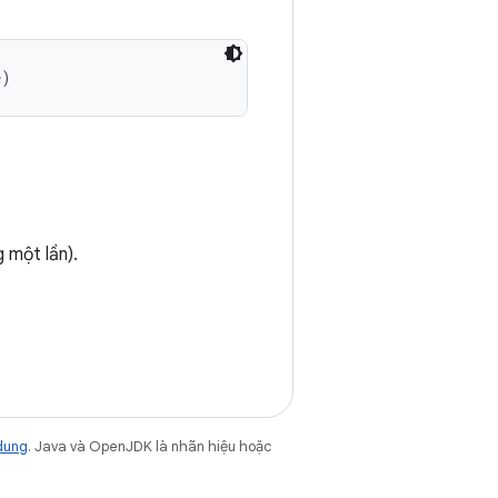
e)
 một lần).
dung
. Java và OpenJDK là nhãn hiệu hoặc