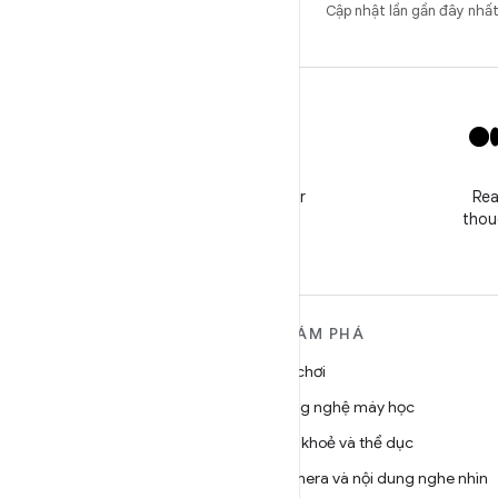
Cập nhật lần gần đây nhấ
X
Follow @GooglePlayBiz for
Rea
news and support
thou
TÌM HIỂU THÊM VỀ
KHÁM PHÁ
ANDROID
Trò chơi
Android
Công nghệ máy học
Android dành cho doanh
Sức khoẻ và thể dục
nghiệp
Camera và nội dung nghe nhìn
Bảo mật