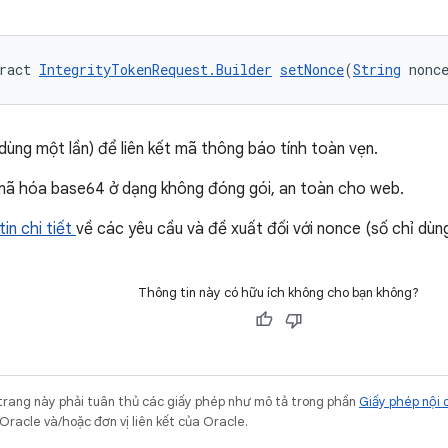
ract 
IntegrityTokenRequest.Builder
setNonce
(
String
 nonc
dùng một lần) để liên kết mã thông báo tính toàn vẹn.
mã hóa base64 ở dạng không đóng gói, an toàn cho web.
tin chi tiết
về các yêu cầu và đề xuất đối với nonce (số chỉ dùng
Thông tin này có hữu ích không cho bạn không?
trang này phải tuân thủ các giấy phép như mô tả trong phần
Giấy phép nội 
Oracle và/hoặc đơn vị liên kết của Oracle.