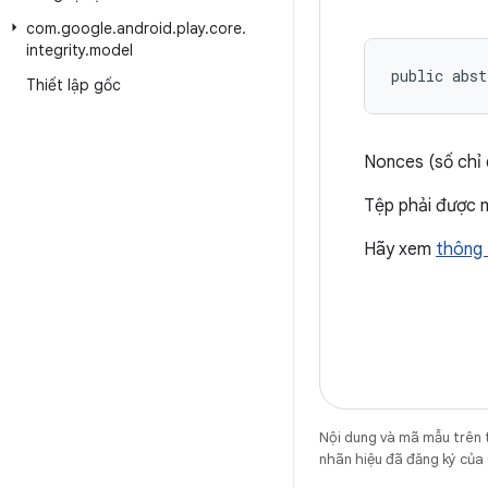
com
.
google
.
android
.
play
.
core
.
integrity
.
model
public abst
Thiết lập gốc
Nonces (số chỉ 
Tệp phải được 
Hãy xem
thông 
Nội dung và mã mẫu trên 
nhãn hiệu đã đăng ký của 