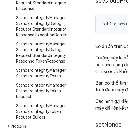
set
Cloud
Pr
Request
.
Standard
Integrity
Response
Standard
Integrity
Manager
.
Standard
Integrity
Dialog
public abst
Request
.
Standard
Integrity
Response
.
Exception
Details
Standard
Integrity
Manager
.
Số dự án trên đ
Standard
Integrity
Dialog
Request
.
Standard
Integrity
Trường này là b
Response
.
Token
Response
các ứng dụng đư
Standard
Integrity
Manager
.
Console và khô
Standard
Integrity
Token
Bạn có thể tìm 
Standard
Integrity
Manager
.
trên đám mây đã
Standard
Integrity
Token
Request
Các lệnh gọi đ
Standard
Integrity
Manager
.
mây đã liên kết
Standard
Integrity
Token
Request
.
Builder
set
Nonce
Ngoại lệ