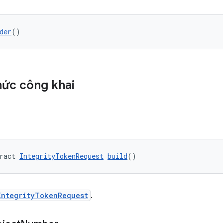
der
()
ức công khai
ract 
IntegrityTokenRequest
build
()
IntegrityTokenRequest
.