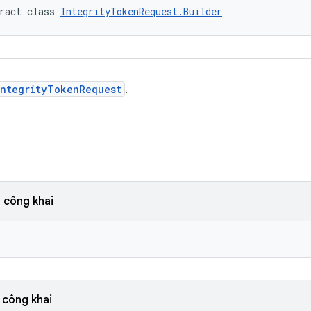
ract class 
IntegrityTokenRequest.Builder
IntegrityTokenRequest
.
 công khai
 công khai