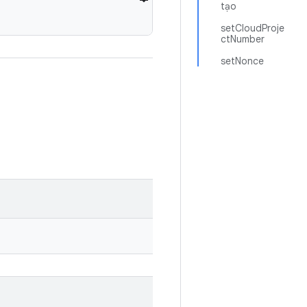
tạo
setCloudProje
ctNumber
setNonce