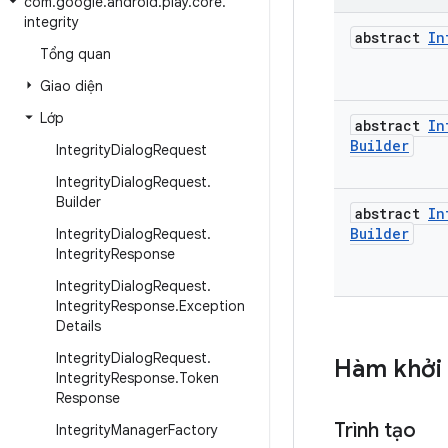
com
.
google
.
android
.
play
.
core
.
integrity
abstract
In
Tổng quan
Giao diện
Lớp
abstract
In
Builder
Integrity
Dialog
Request
Integrity
Dialog
Request
.
Builder
abstract
In
Builder
Integrity
Dialog
Request
.
Integrity
Response
Integrity
Dialog
Request
.
Integrity
Response
.
Exception
Details
Integrity
Dialog
Request
.
Hàm khởi 
Integrity
Response
.
Token
Response
Trình tạo
Integrity
Manager
Factory