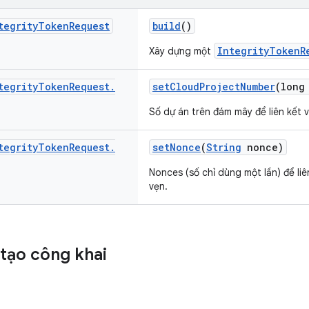
tegrity
Token
Request
build
()
IntegrityTokenR
Xây dựng một
tegrity
Token
Request
.
setCloudProjectNumber
(long
Số dự án trên đám mây để liên kết 
tegrity
Token
Request
.
setNonce
(
String
nonce)
Nonces (số chỉ dùng một lần) để li
vẹn.
tạo công khai