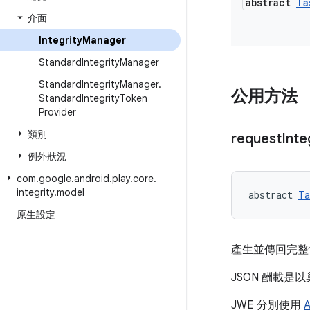
abstract
Ta
介面
Integrity
Manager
Standard
Integrity
Manager
Standard
Integrity
Manager
.
公用方法
Standard
Integrity
Token
Provider
類別
request
Inte
例外狀況
com
.
google
.
android
.
play
.
core
.
integrity
.
model
abstract 
Ta
原生設定
產生並傳回完整
JSON 酬載是
JWE 分別使用