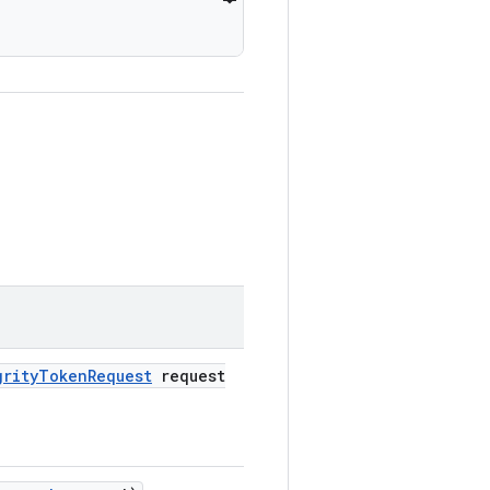
grityTokenRequest
request