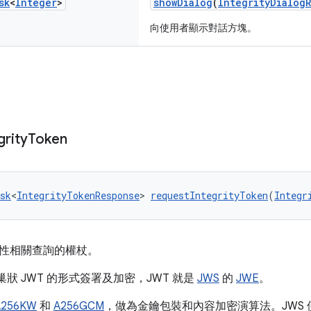
sk
<
Integer
>
showDialog
(
IntegrityDialog
向使用者顯示對話方塊。
grity
Token
sk
<
IntegrityTokenResponse
> 
requestIntegrityToken
(
Integr
性相關查詢的權杖。
以巢狀 JWT 的形式簽署及加密，JWT 就是
JWS
的
JWE
。
A256KW
和
A256GCM
，做為金鑰包裝和內容加密演算法。JWS