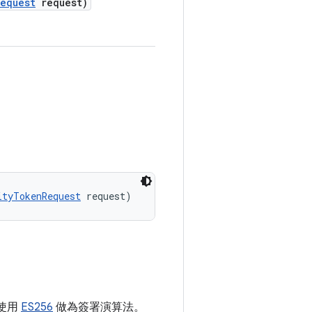
Request
request)
ityTokenRequest
 request)
 使用
ES256
做為簽署演算法。