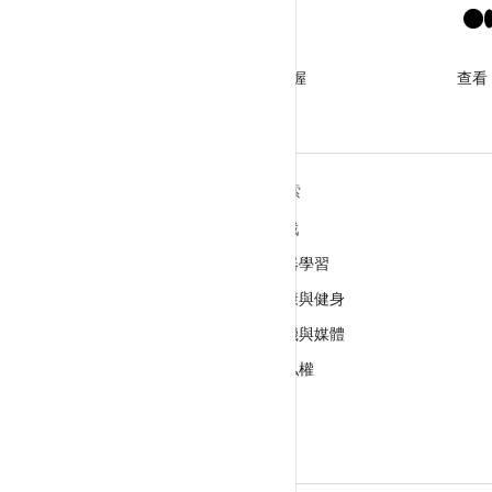
X
追蹤 @GooglePlayBiz 以掌握
查看
最新消息和支援
深入瞭解 ANDROID
探索
Android
遊戲
企業專用 Android
機器學習
安全性
健康與健身
原始碼
相機與媒體
新聞
隱私權
網誌
5G
Podcast