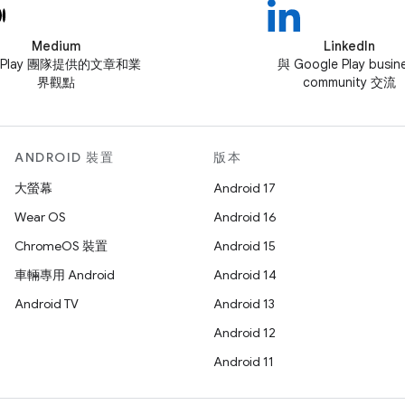
Medium
LinkedIn
 Play 團隊提供的文章和業
與 Google Play busin
界觀點
community 交流
ANDROID 裝置
版本
大螢幕
Android 17
Wear OS
Android 16
ChromeOS 裝置
Android 15
車輛專用 Android
Android 14
Android TV
Android 13
Android 12
Android 11