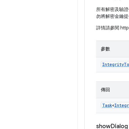
所有解密及驗證
勿將解密金鑰提
詳情請參閱 https://
參數
Integrity
To
傳回
Task
<
Integr
show
Dialog