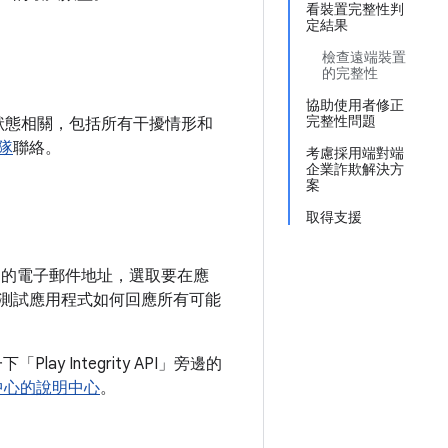
看裝置完整性判
定結果
檢查遠端裝置
的完整性
協助使用者修正
完整性問題
訊與服務狀態相關，包括所有干擾情形和
團隊
聯絡。
考慮採用端對端
企業詐欺解決方
案
取得支援
以為指定的電子郵件地址，選取要在應
進而測試應用程式如何回應所有可能
「Play Integrity API」
旁邊的
理中心的說明中心
。
。