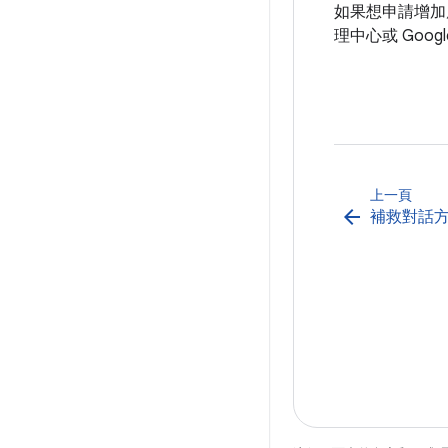
如果想申請增加應
理中心或 Google
上一頁
arrow_back
補救對話