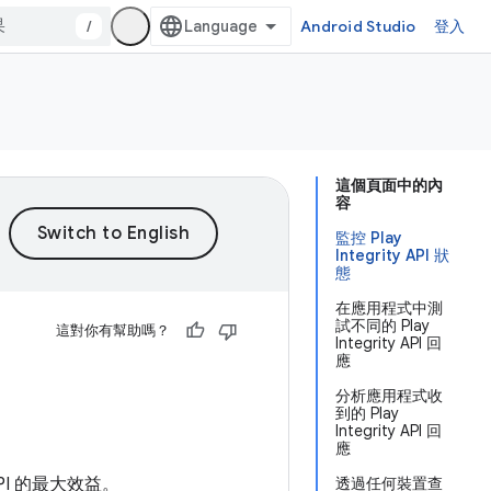
/
Android Studio
登入
這個頁面中的內
容
監控 Play
Integrity API 狀
態
在應用程式中測
試不同的 Play
這對你有幫助嗎？
Integrity API 回
應
分析應用程式收
到的 Play
Integrity API 回
應
API 的最大效益。
透過任何裝置查