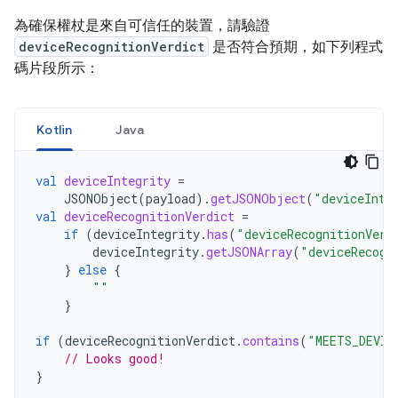
為確保權杖是來自可信任的裝置，請驗證
deviceRecognitionVerdict
是否符合預期，如下列程式
碼片段所示：
Kotlin
Java
val
deviceIntegrity
=
JSONObject
(
payload
).
getJSONObject
(
"deviceInte
val
deviceRecognitionVerdict
=
if
(
deviceIntegrity
.
has
(
"deviceRecognitionVerd
deviceIntegrity
.
getJSONArray
(
"deviceRecogn
}
else
{
""
}
if
(
deviceRecognitionVerdict
.
contains
(
"MEETS_DEVIC
// Looks good!
}