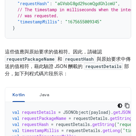
"requestHash"
:
"aGVsbG8gd29scmQgdGhlcmU"
,
// The timestamp in milliseconds when the integr
// was requested.
"timestampMillis"
:
"1675655009345"
}
這些值應與原始要求的值相符。因此，請確認
requestPackageName
和
requestHash
與原始要求中傳
送的值相符，藉此驗證 JSON 酬載的
requestDetails
部
分，如下列程式碼片段所示：
Kotlin
Java
val
requestDetails
=
JSONObject
(
payload
).
getJSONOb
val
requestPackageName
=
requestDetails
.
getString
(
val
requestHash
=
requestDetails
.
getString
(
"reques
val
timestampMillis
=
requestDetails
.
getLong
(
"time