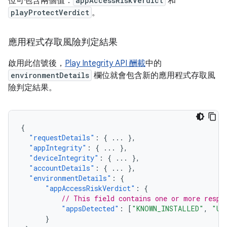
位可包含兩個值：
appAccessRiskVerdict
和
playProtectVerdict
。
應用程式存取風險判定結果
啟用此信號後，
Play Integrity API 酬載
中的
environmentDetails
欄位就會包含新的應用程式存取風
險判定結果。
{
"requestDetails"
:
{
...
},
"appIntegrity"
:
{
...
},
"deviceIntegrity"
:
{
...
},
"accountDetails"
:
{
...
},
"environmentDetails"
:
{
"appAccessRiskVerdict"
:
{
// This field contains one or more respo
"appsDetected"
:
[
"KNOWN_INSTALLED"
,
"UN
}