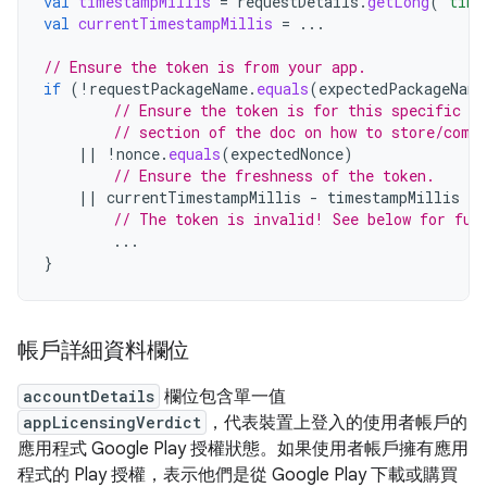
val
timestampMillis
=
requestDetails
.
getLong
(
"time
val
currentTimestampMillis
=
...
// Ensure the token is from your app.
if
(
!
requestPackageName
.
equals
(
expectedPackageName
// Ensure the token is for this specific r
// section of the doc on how to store/comp
||
!
nonce
.
equals
(
expectedNonce
)
// Ensure the freshness of the token.
||
currentTimestampMillis
-
timestampMillis
 > 
// The token is invalid! See below for fur
...
}
帳戶詳細資料欄位
accountDetails
欄位包含單一值
appLicensingVerdict
，代表裝置上登入的使用者帳戶的
應用程式 Google Play 授權狀態。如果使用者帳戶擁有應用
程式的 Play 授權，表示他們是從 Google Play 下載或購買