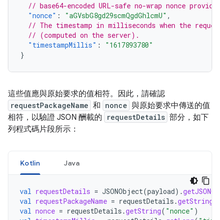
// base64-encoded URL-safe no-wrap nonce provide
"nonce"
:
"aGVsbG8gd29scmQgdGhlcmU"
,
// The timestamp in milliseconds when the reques
// (computed on the server).
"timestampMillis"
:
"1617893780"
}
這些值應與原始要求的值相符。因此，請確認
requestPackageName
和
nonce
與原始要求中傳送的值
相符，以驗證 JSON 酬載的
requestDetails
部分，如下
列程式碼片段所示：
Kotlin
Java
val
requestDetails
=
JSONObject
(
payload
).
getJSONOb
val
requestPackageName
=
requestDetails
.
getString
(
val
nonce
=
requestDetails
.
getString
(
"nonce"
)