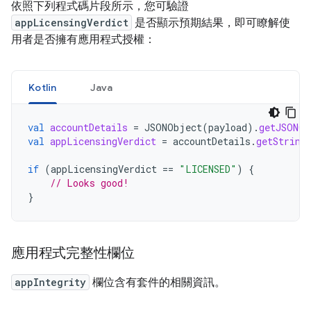
依照下列程式碼片段所示，您可驗證
appLicensingVerdict
是否顯示預期結果，即可瞭解使
用者是否擁有應用程式授權：
Kotlin
Java
val
accountDetails
=
JSONObject
(
payload
).
getJSONOb
val
appLicensingVerdict
=
accountDetails
.
getString
if
(
appLicensingVerdict
==
"LICENSED"
)
{
// Looks good!
}
應用程式完整性欄位
appIntegrity
欄位含有套件的相關資訊。