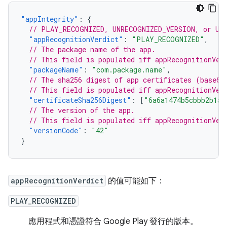
"appIntegrity"
:
{
// PLAY_RECOGNIZED, UNRECOGNIZED_VERSION, or UN
"appRecognitionVerdict"
:
"PLAY_RECOGNIZED"
,
// The package name of the app.
// This field is populated iff appRecognitionVer
"packageName"
:
"com.package.name"
,
// The sha256 digest of app certificates (base64
// This field is populated iff appRecognitionVer
"certificateSha256Digest"
:
[
"6a6a1474b5cbbb2b1aa
// The version of the app.
// This field is populated iff appRecognitionVer
"versionCode"
:
"42"
}
appRecognitionVerdict
的值可能如下：
PLAY_RECOGNIZED
應用程式和憑證符合 Google Play 發行的版本。