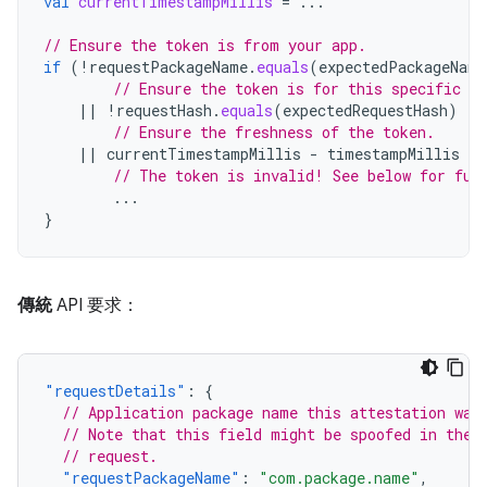
val
currentTimestampMillis
=
...
// Ensure the token is from your app.
if
(
!
requestPackageName
.
equals
(
expectedPackageName
// Ensure the token is for this specific re
||
!
requestHash
.
equals
(
expectedRequestHash
)
// Ensure the freshness of the token.
||
currentTimestampMillis
-
timestampMillis
 > 
// The token is invalid! See below for fur
...
}
傳統
API 要求：
"requestDetails"
:
{
// Application package name this attestation was
// Note that this field might be spoofed in the 
// request.
"requestPackageName"
:
"com.package.name"
,