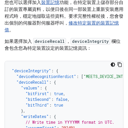
您也可以選擇加入
裝置記憶
功能，在特定裝置上儲存部分自
訂的裝置專屬資料，以便日後在同一部裝置上重新安裝應用
程式時，穩定地擷取這些資料。要求完整性權杖後，您會發
出個別的伺服器對伺服器呼叫，
修改特定裝置的裝置記憶
值
。
如果選擇加入
deviceRecall
，
deviceIntegrity
欄位
會包含您為特定裝置設定的裝置記憶資訊：
"deviceIntegrity"
:
{
"deviceRecognitionVerdict"
:
[
"MEETS_DEVICE_INTE
"deviceRecall"
:
{
"values"
:
{
"bitFirst"
:
true
,
"bitSecond"
:
false
,
"bitThird"
:
true
},
"writeDates"
:
{
// Write time in YYYYMM format in UTC.
"yyyymmFirst"
:
202401
,