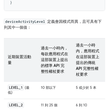
}
deviceActivityLevel
定義會因模式而異，且可具有下
列其中一個值：
過去一小時
過去一小時內，
內，應用程式
每款應用程式在
近期裝置活動
在這部裝置上
這部裝置上提出
量
提出的傳統
的標準 API 完
API 完整性權
整性權杖要求
杖要求
LEVEL
_
1
(最
10 部以下
5 或少於 5 本
低)
LEVEL
_
2
11 到 25 個
6 到 10