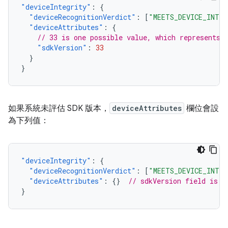
"deviceIntegrity"
:
{
"deviceRecognitionVerdict"
:
[
"MEETS_DEVICE_INTE
"deviceAttributes"
:
{
// 33 is one possible value, which represents 
"sdkVersion"
:
33
}
}
如果系統未評估 SDK 版本，
deviceAttributes
欄位會設
為下列值：
"deviceIntegrity"
:
{
"deviceRecognitionVerdict"
:
[
"MEETS_DEVICE_INTE
"deviceAttributes"
:
{}
// sdkVersion field is n
}