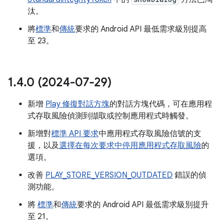
汰。
將
標準
和
傳統
要求的 Android API 最低需求級別提高
至 23。
1
.
4
.
0 (2024-07-29)
新增
Play 修復對話方塊
的對話方塊代碼，可在應用程
式存取風險偵測到擷取或控制應用程式時觸發。
新增對
標準 API 要求
中應用程式存取風險信號的支
援，以及
選擇在每次要求中停用應用程式存取風險
的
選項。
改善
PLAY_STORE_VERSION_OUTDATED
錯誤的偵
測功能。
將
標準
和
傳統
要求的 Android API 最低需求級別提升
至 21。