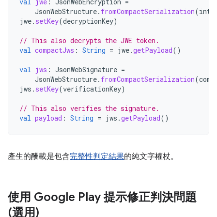
val
jwe
:
JsonWebEncryption
=
JsonWebStructure
.
fromCompactSerialization
(
inte
jwe
.
setKey
(
decryptionKey
)
// This also decrypts the JWE token.
val
compactJws
:
String
=
jwe
.
getPayload
()
val
jws
:
JsonWebSignature
=
JsonWebStructure
.
fromCompactSerialization
(
comp
jws
.
setKey
(
verificationKey
)
// This also verifies the signature.
val
payload
:
String
=
jws
.
getPayload
()
產生的酬載是包含
完整性判定結果
的純文字權杖。
使用 Google Play 提示修正判決問題
(選用)