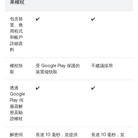
果權杖
包含裝
✔️
✔️
置、應
用程式
和帳戶
詳細資
料
權杖快
受 Google Play 保護的
不建議採用
取
裝置端快取
透過
✔️
✔️
Google
Play 伺
服器解
密及驗
證權杖
解密伺
長達 10 毫秒，並提供
長達 10 毫秒，並