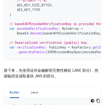
/* offset= */
0
,
AES_KEY_SIZE_BYTES
,
AES_KEY_TYPE
)
// base64OfEncodedVerificationKey is provided thro
var
encodedVerificationKey
:
ByteArray
=
Base64
.
decode
(
base64OfEncodedVerificationKey
,
// Deserialized verification (public) key.
var
verificationKey
:
PublicKey
=
KeyFactory
.
getIns
.
generatePublic
(
X509EncodedKeySpec
(
encodedVeri
接下來，先使用這些金鑰解密完整性權杖 (JWE 部分)，然
後驗證並擷取巢狀 JWS 的部分。
Kotlin
Java