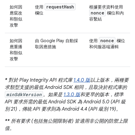
request
Hash
如何因
使用
根據要求資料使用
nonce
應竄改
欄位
欄位和內
和類似
容繫結
攻擊
nonce
如何因
由 Google Play 自動採
使用
欄位
應重播
取因應措施
和伺服器端邏輯
和類似
攻擊
*
對於 Play Integrity API 程式庫
1.4.0 版
以上版本，兩種要
求類型支援的最低 Android SDK 相同，且取決於程式庫的
minSdkVersion
。如果是
1.3.0 版
和更早的版本，標準
API 要求所需的最低 Android SDK 為 Android 5.0 (API 級
別 21)，傳統 API 要求則為 Android 4.4 (API 級別 19)。
**
所有要求 (包括無公開限制者) 皆適用非公開的防禦上限
值。