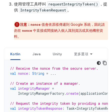
使用管理工具呼叫
requestIntegrityToken()
，提
供
IntegrityTokenRequest
。
注意：
值會依原樣傳遞到 Google 系統，因此請
nonce
勿在
中直接或間接納入個人識別資訊或其他機密資
nonce
料。
Kotlin
Java
Unity
更多選項
// Receive the nonce from the secure server.
val
nonce
:
String
=
...
// Create an instance of a manager.
val
integrityManager
=
IntegrityManagerFactory
.
create
(
applicationCont
// Request the integrity token by providing a nonce
val
integrityTokenResponse
:
Task<IntegrityTokenRes