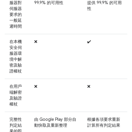
服器對
99.9% 的可用性
提供 99.9% 的可用
伺服器
性
要求的
一般延
遲時間
在本機
❌
✔️
安全伺
服器環
境中解
密及驗
證權杖
在用戶
❌
❌
端解密
及驗證
權杖
完整性
由 Google Play 部分自
根據各項要求重新
判定結
動快取及重新整理
計算所有判定結果
果的即