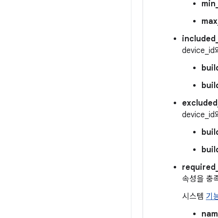
min
max
included
device
bui
buil
excluded
device
bui
buil
required
속성을 충족
시스템
기
nam