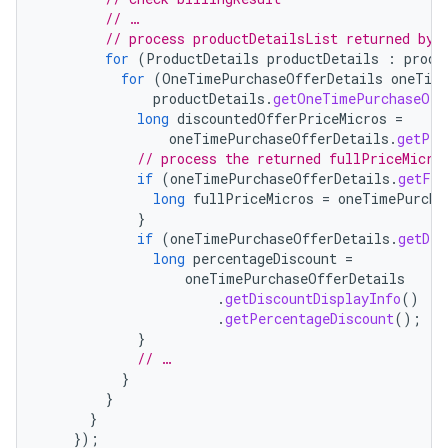
// …
// process productDetailsList returned by 
for
(
ProductDetails
productDetails
:
produ
for
(
OneTimePurchaseOfferDetails
oneTim
productDetails
.
getOneTimePurchaseOff
long
discountedOfferPriceMicros
=
oneTimePurchaseOfferDetails
.
getPri
// process the returned fullPriceMicro
if
(
oneTimePurchaseOfferDetails
.
getFul
long
fullPriceMicros
=
oneTimePurcha
}
if
(
oneTimePurchaseOfferDetails
.
getDis
long
percentageDiscount
=
oneTimePurchaseOfferDetails
.
getDiscountDisplayInfo
()
.
getPercentageDiscount
();
}
// …
}
}
}
});