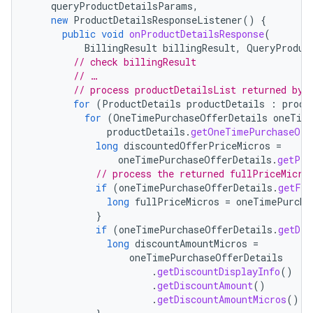
queryProductDetailsParams
,
new
ProductDetailsResponseListener
()
{
public
void
onProductDetailsResponse
(
BillingResult
billingResult
,
QueryProduc
// check billingResult
// …
// process productDetailsList returned by 
for
(
ProductDetails
productDetails
:
produ
for
(
OneTimePurchaseOfferDetails
oneTim
productDetails
.
getOneTimePurchaseOff
long
discountedOfferPriceMicros
=
oneTimePurchaseOfferDetails
.
getPri
// process the returned fullPriceMicro
if
(
oneTimePurchaseOfferDetails
.
getFul
long
fullPriceMicros
=
oneTimePurcha
}
if
(
oneTimePurchaseOfferDetails
.
getDis
long
discountAmountMicros
=
oneTimePurchaseOfferDetails
.
getDiscountDisplayInfo
()
.
getDiscountAmount
()
.
getDiscountAmountMicros
();