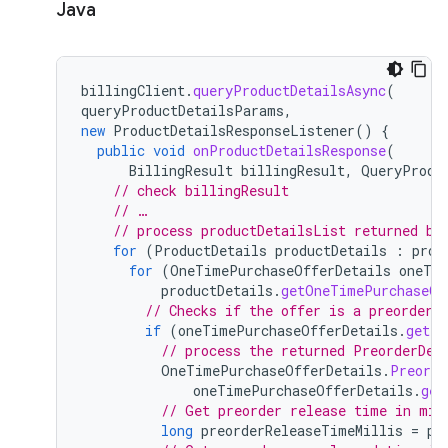
Java
billingClient
.
queryProductDetailsAsync
(
queryProductDetailsParams
,
new
ProductDetailsResponseListener
()
{
public
void
onProductDetailsResponse
(
BillingResult
billingResult
,
QueryProdu
// check billingResult
// …
// process productDetailsList returned by
for
(
ProductDetails
productDetails
:
prod
for
(
OneTimePurchaseOfferDetails
oneTim
productDetails
.
getOneTimePurchaseOf
// Checks if the offer is a preorder 
if
(
oneTimePurchaseOfferDetails
.
getPr
// process the returned PreorderDet
OneTimePurchaseOfferDetails
.
Preorde
oneTimePurchaseOfferDetails
.
get
// Get preorder release time in mil
long
preorderReleaseTimeMillis
=
pr