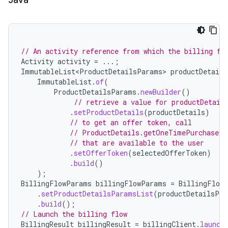
Java
// An activity reference from which the billing fl
Activity
activity
=
...;
ImmutableList<ProductDetailsParams>
productDetail
ImmutableList
.
of
(
ProductDetailsParams
.
newBuilder
()
// retrieve a value for productDetail
.
setProductDetails
(
productDetails
)
// to get an offer token, call
// ProductDetails.getOneTimePurchaseOf
// that are available to the user
.
setOfferToken
(
selectedOfferToken
)
.
build
()
);
BillingFlowParams
billingFlowParams
=
BillingFlow
.
setProductDetailsParamsList
(
productDetailsPa
.
build
();
// Launch the billing flow
BillingResult
billingResult
=
billingClient
.
launch