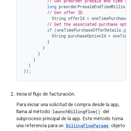
// Get preorder presale end time in
long
preorderPresaleEndTimeMillis
=
// Get offer ID
String
offerId
=
oneTimePurchaseO
// Get the associated purchase opti
if
(
oneTimePurchaseOfferDetails
.
get
String
purchaseOptionId
=
oneTime
}
}
}
}
}
});
Inicia el flujo de facturación.
Para iniciar una solicitud de compra desde la app,
llama al método
launchBillingFlow()
del
subproceso principal de la app. Este método toma
una referencia para un
BillingFlowParams
objeto