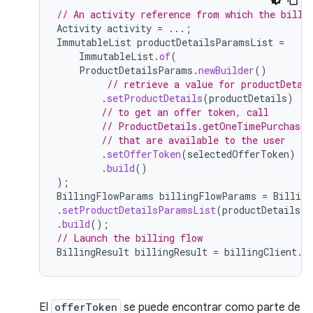
// An activity reference from which the billi
Activity
activity
=
...;
ImmutableList
productDetailsParamsList
=
ImmutableList
.
of
(
ProductDetailsParams
.
newBuilder
()
// retrieve a value for productDetai
.
setProductDetails
(
productDetails
)
// to get an offer token, call
// ProductDetails.getOneTimePurchaseO
// that are available to the user
.
setOfferToken
(
selectedOfferToken
)
.
build
()
);
BillingFlowParams
billingFlowParams
=
Billin
.
setProductDetailsParamsList
(
productDetailsPa
.
build
();
// Launch the billing flow
BillingResult
billingResult
=
billingClient
.
l
El
offerToken
se puede encontrar como parte de