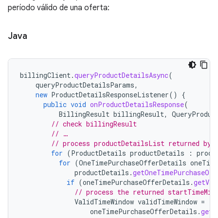
período válido de una oferta:
Java
billingClient
.
queryProductDetailsAsync
(
queryProductDetailsParams
,
new
ProductDetailsResponseListener
()
{
public
void
onProductDetailsResponse
(
BillingResult
billingResult
,
QueryProduc
// check billingResult
// …
// process productDetailsList returned by 
for
(
ProductDetails
productDetails
:
produ
for
(
OneTimePurchaseOfferDetails
oneTim
productDetails
.
getOneTimePurchaseOff
if
(
oneTimePurchaseOfferDetails
.
getVal
// process the returned startTimeMil
ValidTimeWindow
validTimeWindow
=
oneTimePurchaseOfferDetails
.
getV