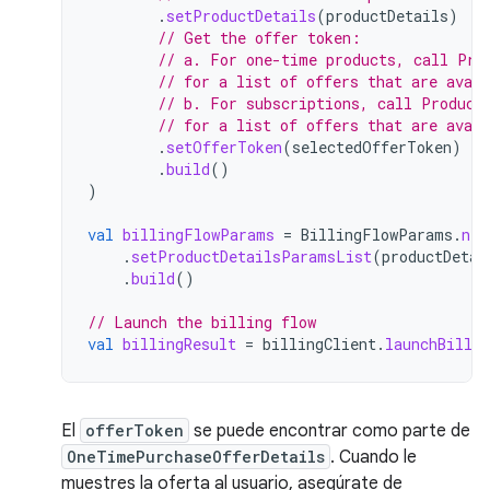
.
setProductDetails
(
productDetails
)
// Get the offer token:
// a. For one-time products, call Pro
// for a list of offers that are avail
// b. For subscriptions, call Product
// for a list of offers that are avail
.
setOfferToken
(
selectedOfferToken
)
.
build
()
)
val
billingFlowParams
=
BillingFlowParams
.
new
.
setProductDetailsParamsList
(
productDetai
.
build
()
// Launch the billing flow
val
billingResult
=
billingClient
.
launchBilli
El
offerToken
se puede encontrar como parte de
OneTimePurchaseOfferDetails
. Cuando le
muestres la oferta al usuario, asegúrate de