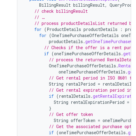
BillingResult
billingResult
,
QueryProdu
// check billingResult
// …
// process productDetailsList returned by
for
(
ProductDetails
productDetails
:
prod
for
(
OneTimePurchaseOfferDetails
oneTim
productDetails
.
getOneTimePurchaseOf
// Checks if the offer is a rent purc
if
(
oneTimePurchaseOfferDetails
.
getRe
// process the returned RentalDetai
OneTimePurchaseOfferDetails
.
RentalD
oneTimePurchaseOfferDetails
.
get
// Get rental period in ISO 8601 fo
String
rentalPeriod
=
rentalDetails
// Get rental expiration period in 
if
(
rentalDetails
.
getRentalExpirati
String
rentalExpirationPeriod
=
r
}
// Get offer token
String
offerToken
=
oneTimePurcha
// Get the associated purchase opti
if
(
oneTimePurchaseOfferDetails
.
get