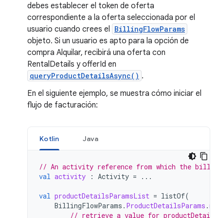
debes establecer el token de oferta
correspondiente a la oferta seleccionada por el
usuario cuando crees el
BillingFlowParams
objeto. Si un usuario es apto para la opción de
compra Alquilar, recibirá una oferta con
RentalDetails y offerId en
queryProductDetailsAsync()
.
En el siguiente ejemplo, se muestra cómo iniciar el
flujo de facturación:
Kotlin
Java
// An activity reference from which the billi
val
activity
:
Activity
=
...
val
productDetailsParamsList
=
listOf
(
BillingFlowParams
.
ProductDetailsParams
.
ne
// retrieve a value for productDetail