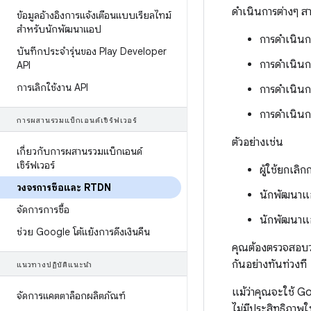
ดำเนินการต่างๆ สา
ข้อมูลอ้างอิงการแจ้งเตือนแบบเรียลไทม์
สำหรับนักพัฒนาแอป
การดำเนินกา
บันทึกประจำรุ่นของ Play Developer
การดำเนินกา
API
การเลิกใช้งาน API
การดำเนินก
การดำเนินก
การผสานรวมแบ็กเอนด์เซิร์ฟเวอร์
ตัวอย่างเช่น
เกี่ยวกับการผสานรวมแบ็กเอนด์
เซิร์ฟเวอร์
ผู้ใช้ยกเลิ
วงจรการซื้อและ RTDN
นักพัฒนาแอ
จัดการการซื้อ
นักพัฒนาแอ
ช่วย Google โต้แย้งการดึงเงินคืน
คุณต้องตรวจสอบว่า
กันอย่างทันท่วงที
แนวทางปฏิบัติแนะนำ
แม้ว่าคุณจะใช้ G
จัดการแคตตาล็อกผลิตภัณฑ์
ไม่มีประสิทธิภา