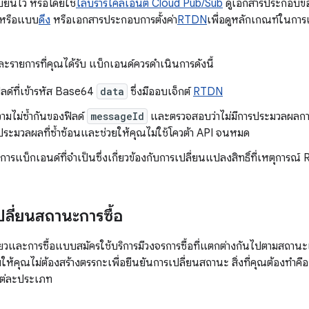
ียนไว้ หรือโดยใช้
ไลบรารีไคลเอ็นต์ Cloud Pub/Sub
ดูเอกสารประกอบของ 
หรือแบบ
ดึง
หรือเอกสารประกอบการตั้งค่า
RTDN
เพื่อดูหลักเกณฑ์ในการเ
ะรายการที่คุณได้รับ แบ็กเอนด์ควรดำเนินการดังนี้
ลด์ที่เข้ารหัส Base64
data
ซึ่งมีออบเจ็กต์
RTDN
มไม่ซ้ำกันของฟิลด์
messageId
และตรวจสอบว่าไม่มีการประมวลผลการแจ
ประมวลผลที่ซ้ำซ้อนและช่วยให้คุณไม่ใช้โควต้า API จนหมด
การแบ็กเอนด์ที่จำเป็นซึ่งเกี่ยวข้องกับการเปลี่ยนแปลงสิทธิ์ที่เหตุการณ
ปลี่ยนสถานะการซื้อ
ดียวและการซื้อแบบสมัครใช้บริการมีวงจรการซื้อที่แตกต่างกันไปตามสถานะ
ให้คุณไม่ต้องสร้างตรรกะเพื่อยืนยันการเปลี่ยนสถานะ สิ่งที่คุณต้องทำคือกำ
แต่ละประเภท