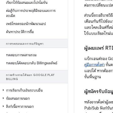
เรียกใช้ข้อเสนอและโปรโมชัน
ต่อการเปลี่ยนแปล
ต่อสู้กับการประพฤติมิชอบและการ
ส่วนนี้จะอธิบายวิ
ละเมิด
เตือนทันทีไปยังแบ
เพย์โหลดของนักพัฒนาแอป
และไคลเอ็นต์ที่ส
ค้นหาประวัติการซื้อ
ใช้แบบเรียลไทม์
การทดสอบและการแก้ปัญหา
ผู้เผยแพร่ R
ทดสอบการผสานรวม
แบ็กเอนด์ของ Goo
ทดสอบโค้ดตอบกลับ Billingผลลัพธ์
คู่มือการตั้งค่า
ขั้น
แอปได้ หากต้องกา
การสร้างรายได้นอก GOOGLE PLAY
ขั้นพื้นฐาน
BILLING
การเรียกเก็บเงินระบบอื่น
ผู้สมัครรับข้
ข้อเสนอภายนอก
หลังจากตั้งค่าผู
ลิงก์เนื้อหาภายนอก
Pub/Sub ฟังก์ชั