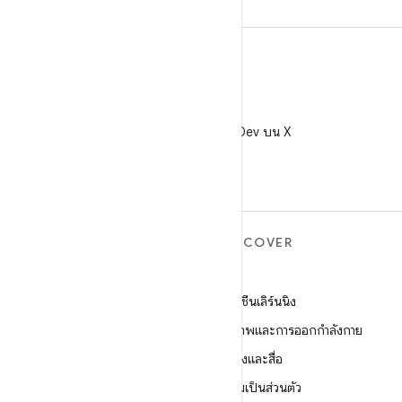
X
ติดตาม @AndroidDev บน X
ANDROID เพิ่มเติม
DISCOVER
Android
เกม
Android สำหรับองค์กร
แมชชีนเลิร์นนิง
ความปลอดภัย
สุขภาพและการออกกำลังกาย
ซอร์ส
กล้องและสื่อ
ข่าว
ความเป็นส่วนตัว