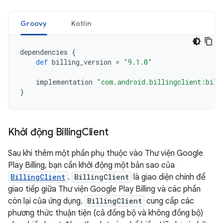
Groovy
Kotlin
dependencies
{
def
billing_version
=
"9.1.0"
implementation
"com.android.billingclient:bill
}
Khởi động Billing
Client
Sau khi thêm một phần phụ thuộc vào Thư viện Google
Play Billing, bạn cần khởi động một bản sao của
BillingClient
.
BillingClient
là giao diện chính để
giao tiếp giữa Thư viện Google Play Billing và các phần
còn lại của ứng dụng.
BillingClient
cung cấp các
phương thức thuận tiện (cả đồng bộ và không đồng bộ)