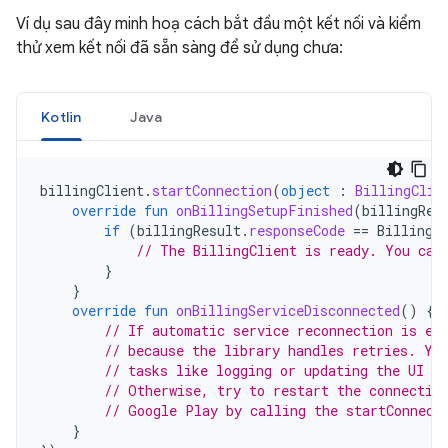
Ví dụ sau đây minh hoạ cách bắt đầu một kết nối và kiểm
thử xem kết nối đã sẵn sàng để sử dụng chưa:
Kotlin
Java
billingClient
.
startConnection
(
object
:
BillingClie
override
fun
onBillingSetupFinished
(
billingRes
if
(
billingResult
.
responseCode
==
BillingR
// The BillingClient is ready. You can
}
}
override
fun
onBillingServiceDisconnected
()
{
// If automatic service reconnection is en
// because the library handles retries. Yo
// tasks like logging or updating the UI to
// Otherwise, try to restart the connectio
// Google Play by calling the startConnect
}