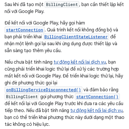
Sau khi đã tạo một
BillingClient
, bạn cần thiết lập kết
nối với Google Play.
Để kết nối với Google Play, hãy gọi hàm
startConnection
. Quá trình kết nối không đồng bộ và
bạn phải triển khai
BillingClientStateListener
để
nhận một lệnh gọi lại sau khi ứng dụng được thiết lập và
sẵn sàng tạo thêm yêu cầu.
Nếu chưa bật tính năng
tự động kết nối lại dịch vụ
, bạn
cũng phải triển khai logic thử lại để xử lý các trường hợp
mất kết nối với Google Play. Để triển khai logic thử lại, hãy
ghi đè phương thức gọi lại
onBillingServiceDisconnected()
và đảm bảo rằng
BillingClient
gọi phương thức
startConnection()
để kết nối lại với Google Play trước khi đưa ra các yêu cầu
tiếp theo. Nếu đã bật tính năng
tự động kết nối lại dịch vụ
,
bạn có thể triển khai phương thức này dưới dạng một thao
tác không có hiệu lực.