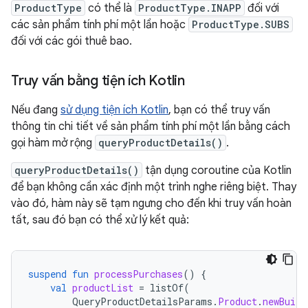
ProductType
có thể là
ProductType.INAPP
đối với
các sản phẩm tính phí một lần hoặc
ProductType.SUBS
đối với các gói thuê bao.
Truy vấn bằng tiện ích Kotlin
Nếu đang
sử dụng tiện ích Kotlin
, bạn có thể truy vấn
thông tin chi tiết về sản phẩm tính phí một lần bằng cách
gọi hàm mở rộng
queryProductDetails()
.
queryProductDetails()
tận dụng coroutine của Kotlin
để bạn không cần xác định một trình nghe riêng biệt. Thay
vào đó, hàm này sẽ tạm ngưng cho đến khi truy vấn hoàn
tất, sau đó bạn có thể xử lý kết quả:
suspend
fun
processPurchases
()
{
val
productList
=
listOf
(
QueryProductDetailsParams
.
Product
.
newBuild