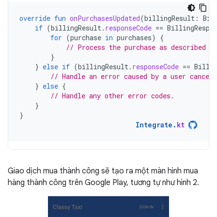
override
fun
onPurchasesUpdated
(
billingResult
:
Bil
if
(
billingResult
.
responseCode
==
BillingRespo
for
(
purchase
in
purchases
)
{
// Process the purchase as described i
}
}
else
if
(
billingResult
.
responseCode
==
Billi
// Handle an error caused by a user canceli
}
else
{
// Handle any other error codes.
}
}
Integrate
.
kt
Giao dịch mua thành công sẽ tạo ra một màn hình mua
hàng thành công trên Google Play, tương tự như hình 2.