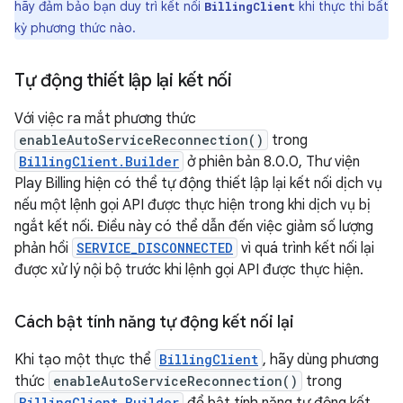
hãy đảm bảo bạn duy trì kết nối
khi thực thi bất
BillingClient
kỳ phương thức nào.
Tự động thiết lập lại kết nối
Với việc ra mắt phương thức
enableAutoServiceReconnection()
trong
BillingClient.Builder
ở phiên bản 8.0.0, Thư viện
Play Billing hiện có thể tự động thiết lập lại kết nối dịch vụ
nếu một lệnh gọi API được thực hiện trong khi dịch vụ bị
ngắt kết nối. Điều này có thể dẫn đến việc giảm số lượng
phản hồi
SERVICE_DISCONNECTED
vì quá trình kết nối lại
được xử lý nội bộ trước khi lệnh gọi API được thực hiện.
Cách bật tính năng tự động kết nối lại
Khi tạo một thực thể
BillingClient
, hãy dùng phương
thức
enableAutoServiceReconnection()
trong
BillingClient.Builder