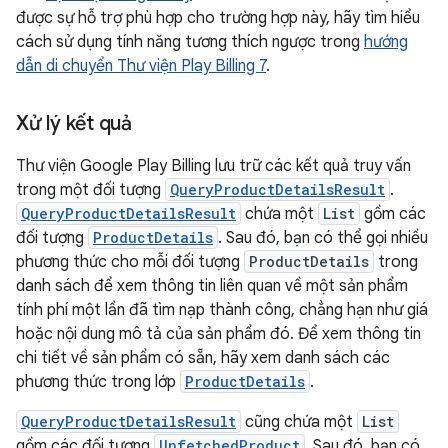
được sự hỗ trợ phù hợp cho trường hợp này, hãy tìm hiểu
cách sử dụng tính năng tương thích ngược trong
hướng
dẫn di chuyển Thư viện Play Billing 7
.
Xử lý kết quả
Thư viện Google Play Billing lưu trữ các kết quả truy vấn
trong một đối tượng
QueryProductDetailsResult
.
QueryProductDetailsResult
chứa một
List
gồm các
đối tượng
ProductDetails
. Sau đó, bạn có thể gọi nhiều
phương thức cho mỗi đối tượng
ProductDetails
trong
danh sách để xem thông tin liên quan về một sản phẩm
tính phí một lần đã tìm nạp thành công, chẳng hạn như giá
hoặc nội dung mô tả của sản phẩm đó. Để xem thông tin
chi tiết về sản phẩm có sẵn, hãy xem danh sách các
phương thức trong lớp
ProductDetails
.
QueryProductDetailsResult
cũng chứa một
List
gồm các đối tượng
UnfetchedProduct
. Sau đó, bạn có