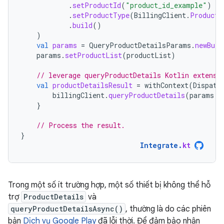
.
setProductId
(
"product_id_example"
)
.
setProductType
(
BillingClient
.
ProductT
.
build
()
)
val
params
=
QueryProductDetailsParams
.
newBuil
params
.
setProductList
(
productList
)
// leverage queryProductDetails Kotlin extensi
val
productDetailsResult
=
withContext
(
Dispatc
billingClient
.
queryProductDetails
(
params
.
b
}
// Process the result.
}
Integrate
.
kt
Trong một số ít trường hợp, một số thiết bị không thể hỗ
trợ
ProductDetails
và
queryProductDetailsAsync()
, thường là do các phiên
bản
Dịch vụ Google Play
đã lỗi thời. Để đảm bảo nhận