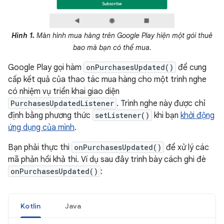
Hình 1.
Màn hình mua hàng trên Google Play hiện một gói thuê
bao mà bạn có thể mua.
Google Play gọi hàm
onPurchasesUpdated()
để cung
cấp kết quả của thao tác mua hàng cho một trình nghe
có nhiệm vụ triển khai giao diện
PurchasesUpdatedListener
. Trình nghe này được chỉ
định bằng phương thức
setListener()
khi bạn
khởi động
ứng dụng của mình
.
Bạn phải thực thi
onPurchasesUpdated()
để xử lý các
mã phản hồi khả thi. Ví dụ sau đây trình bày cách ghi đè
onPurchasesUpdated()
:
Kotlin
Java