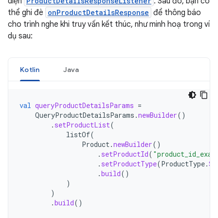
diện
ProductDetailsResponseListener
. Sau đó, bạn có
thể ghi đè
onProductDetailsResponse
để thông báo
cho trình nghe khi truy vấn kết thúc, như minh hoạ trong ví
dụ sau:
Kotlin
Java
val
queryProductDetailsParams
=
QueryProductDetailsParams
.
newBuilder
()
.
setProductList
(
listOf
(
Product
.
newBuilder
()
.
setProductId
(
"product_id_exam
.
setProductType
(
ProductType
.
SU
.
build
()
)
)
.
build
()