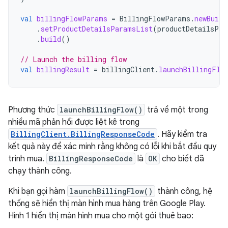
val
billingFlowParams
=
BillingFlowParams
.
newBuild
.
setProductDetailsParamsList
(
productDetailsPar
.
build
()
// Launch the billing flow
val
billingResult
=
billingClient
.
launchBillingFlo
Phương thức
launchBillingFlow()
trả về một trong
nhiều mã phản hồi được liệt kê trong
BillingClient.BillingResponseCode
. Hãy kiểm tra
kết quả này để xác minh rằng không có lỗi khi bắt đầu quy
trình mua.
BillingResponseCode
là
OK
cho biết đã
chạy thành công.
Khi bạn gọi hàm
launchBillingFlow()
thành công, hệ
thống sẽ hiển thị màn hình mua hàng trên Google Play.
Hình 1 hiển thị màn hình mua cho một gói thuê bao: