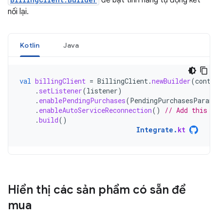
để bật tính năng tự động kết
nối lại.
Kotlin
Java
val
billingClient
=
BillingClient
.
newBuilder
(
conte
.
setListener
(
listener
)
.
enablePendingPurchases
(
PendingPurchasesParams
.
enableAutoServiceReconnection
()
// Add this l
.
build
()
Integrate
.
kt
Hiển thị các sản phẩm có sẵn để
mua