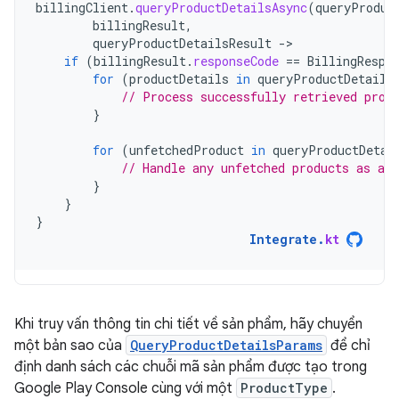
billingClient
.
queryProductDetailsAsync
(
queryProduc
billingResult
,
queryProductDetailsResult
-
if
(
billingResult
.
responseCode
==
BillingRespo
for
(
productDetails
in
queryProductDetails
// Process successfully retrieved prod
}
for
(
unfetchedProduct
in
queryProductDetai
// Handle any unfetched products as app
}
}
}
Integrate
.
kt
Khi truy vấn thông tin chi tiết về sản phẩm, hãy chuyển
một bản sao của
QueryProductDetailsParams
để chỉ
định danh sách các chuỗi mã sản phẩm được tạo trong
Google Play Console cùng với một
ProductType
.