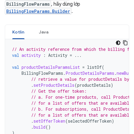
BillingFlowParams
, hãy dùng lớp
BillingFlowParams.Builder
.
Kotlin
Java
// An activity reference from which the billing fl
val
activity
:
Activity
=
...
val
productDetailsParamsList
=
listOf
(
BillingFlowParams
.
ProductDetailsParams
.
newBuil
// retrieve a value for productDetails by 
.
setProductDetails
(
productDetails
)
// Get the offer token:
// a. For one-time products, call ProductD
// for a list of offers that are available 
// b. For subscriptions, call ProductDetai
// for a list of offers that are available 
.
setOfferToken
(
selectedOfferToken
)
.
build
()
)