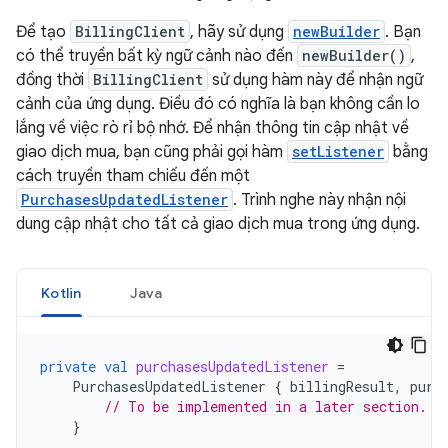
Để tạo
BillingClient
, hãy sử dụng
newBuilder
. Bạn
có thể truyền bất kỳ ngữ cảnh nào đến
newBuilder()
,
đồng thời
BillingClient
sử dụng hàm này để nhận ngữ
cảnh của ứng dụng. Điều đó có nghĩa là bạn không cần lo
lắng về việc rò rỉ bộ nhớ. Để nhận thông tin cập nhật về
giao dịch mua, bạn cũng phải gọi hàm
setListener
bằng
cách truyền tham chiếu đến một
PurchasesUpdatedListener
. Trình nghe này nhận nội
dung cập nhật cho tất cả giao dịch mua trong ứng dụng.
Kotlin
Java
private
val
purchasesUpdatedListener
=
PurchasesUpdatedListener
{
billingResult
,
purc
// To be implemented in a later section.
}