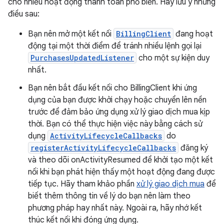
cho nhiều hoạt động thanh toán phổ biến. Hãy lưu ý những
điều sau:
Bạn nên mở một kết nối
BillingClient
đang hoạt
động tại một thời điểm để tránh nhiều lệnh gọi lại
PurchasesUpdatedListener
cho một sự kiện duy
nhất.
Bạn nên bắt đầu kết nối cho BillingClient khi ứng
dụng của bạn được khởi chạy hoặc chuyển lên nền
trước để đảm bảo ứng dụng xử lý giao dịch mua kịp
thời. Bạn có thể thực hiện việc này bằng cách sử
dụng
ActivityLifecycleCallbacks
do
registerActivityLifecycleCallbacks
đăng ký
và theo dõi onActivityResumed để khởi tạo một kết
nối khi bạn phát hiện thấy một hoạt động đang được
tiếp tục. Hãy tham khảo phần
xử lý giao dịch mua
để
biết thêm thông tin về lý do bạn nên làm theo
phương pháp hay nhất này. Ngoài ra, hãy nhớ kết
thúc kết nối khi đóng ứng dụng.