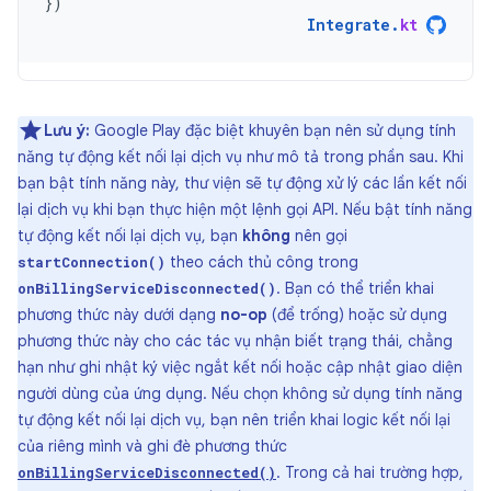
})
Integrate
.
kt
Lưu ý:
Google Play đặc biệt khuyên bạn nên sử dụng tính
năng tự động kết nối lại dịch vụ như mô tả trong phần sau. Khi
bạn bật tính năng này, thư viện sẽ tự động xử lý các lần kết nối
lại dịch vụ khi bạn thực hiện một lệnh gọi API. Nếu bật tính năng
tự động kết nối lại dịch vụ, bạn
không
nên gọi
theo cách thủ công trong
startConnection()
. Bạn có thể triển khai
onBillingServiceDisconnected()
phương thức này dưới dạng
no-op
(để trống) hoặc sử dụng
phương thức này cho các tác vụ nhận biết trạng thái, chẳng
hạn như ghi nhật ký việc ngắt kết nối hoặc cập nhật giao diện
người dùng của ứng dụng. Nếu chọn không sử dụng tính năng
tự động kết nối lại dịch vụ, bạn nên triển khai logic kết nối lại
của riêng mình và ghi đè phương thức
. Trong cả hai trường hợp,
onBillingServiceDisconnected()