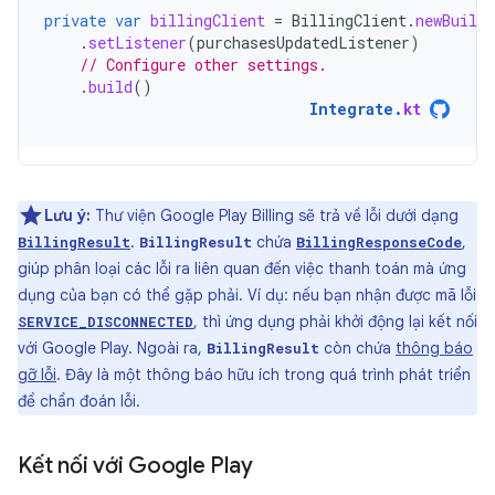
private
var
billingClient
=
BillingClient
.
newBuilde
.
setListener
(
purchasesUpdatedListener
)
// Configure other settings.
.
build
()
Integrate
.
kt
Lưu ý:
Thư viện Google Play Billing sẽ trả về lỗi dưới dạng
.
chứa
,
BillingResult
BillingResult
BillingResponseCode
giúp phân loại các lỗi ra liên quan đến việc thanh toán mà ứng
dụng của bạn có thể gặp phải. Ví dụ: nếu bạn nhận được mã lỗi
, thì ứng dụng phải khởi động lại kết nối
SERVICE_DISCONNECTED
với Google Play. Ngoài ra,
còn chứa
thông báo
BillingResult
gỡ lỗi
. Đây là một thông báo hữu ích trong quá trình phát triển
để chẩn đoán lỗi.
Kết nối với Google Play