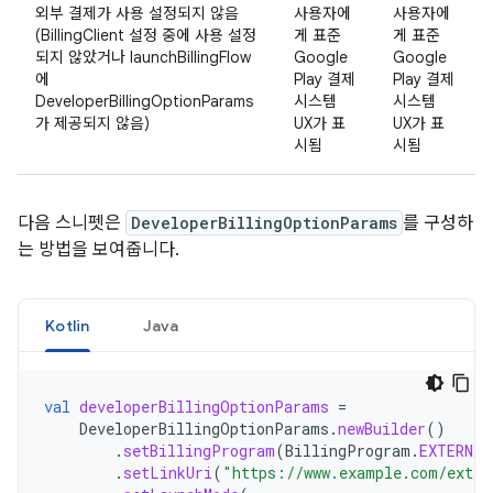
외부 결제가 사용 설정되지 않음
사용자에
사용자에
(BillingClient 설정 중에 사용 설정
게 표준
게 표준
되지 않았거나 launchBillingFlow
Google
Google
에
Play 결제
Play 결제
DeveloperBillingOptionParams
시스템
시스템
가 제공되지 않음)
UX가 표
UX가 표
시됨
시됨
다음 스니펫은
DeveloperBillingOptionParams
를 구성하
는 방법을 보여줍니다.
Kotlin
Java
val
developerBillingOptionParams
=
DeveloperBillingOptionParams
.
newBuilder
()
.
setBillingProgram
(
BillingProgram
.
EXTERNAL
.
setLinkUri
(
"https://www.example.com/exter