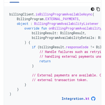
billingClient
.
isBillingProgramAvailableAsync
(
BillingProgram
.
EXTERNAL_PAYMENTS
,
object
:
BillingProgramAvailabilityListener
{
override
fun
onBillingProgramAvailabilityR
billingResult
:
BillingResult
,
billingProgramAvailabilityDetails
:
Bil
)
{
if
(
billingResult
.
responseCode
!=
Bill
// Handle failures such as retrying
// handling external payments unav
return
}
// External payments are available. Ca
// external transaction token.
}
}
)
Integration
.
kt