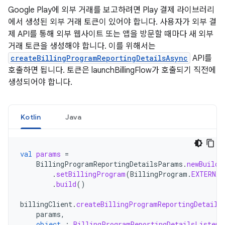
Google Play에 외부 거래를 보고하려면 Play 결제 라이브러리
에서 생성된 외부 거래 토큰이 있어야 합니다. 사용자가 외부 결
제 API를 통해 외부 웹사이트 또는 앱을 방문할 때마다 새 외부
거래 토큰을 생성해야 합니다. 이를 위해서는
createBillingProgramReportingDetailsAsync
API를
호출하면 됩니다. 토큰은 launchBillingFlow가 호출되기 직전에
생성되어야 합니다.
Kotlin
Java
val
params
=
BillingProgramReportingDetailsParams
.
newBuilde
.
setBillingProgram
(
BillingProgram
.
EXTERNAL
.
build
()
billingClient
.
createBillingProgramReportingDetails
params
,
object
:
BillingProgramReportingDetailsListene