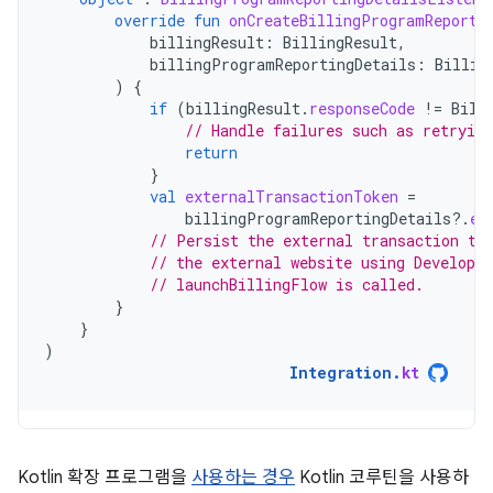
override
fun
onCreateBillingProgramReporti
billingResult
:
BillingResult
,
billingProgramReportingDetails
:
Billin
)
{
if
(
billingResult
.
responseCode
!=
Bill
// Handle failures such as retrying
return
}
val
externalTransactionToken
=
billingProgramReportingDetails
?.
ex
// Persist the external transaction to
// the external website using Develope
// launchBillingFlow is called.
}
}
)
Integration
.
kt
Kotlin 확장 프로그램을
사용하는 경우
Kotlin 코루틴을 사용하