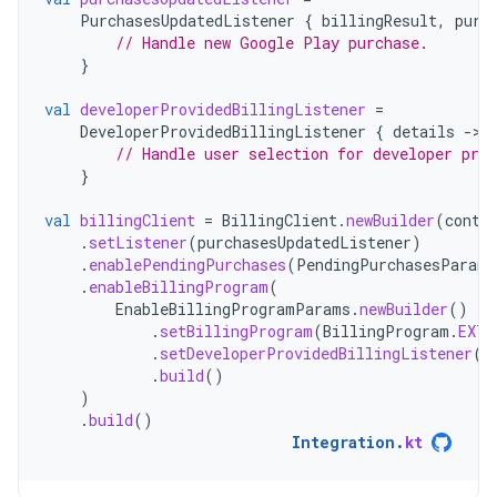
PurchasesUpdatedListener
{
billingResult
,
purc
// Handle new Google Play purchase.
}
val
developerProvidedBillingListener
=
DeveloperProvidedBillingListener
{
details
-
// Handle user selection for developer prov
}
val
billingClient
=
BillingClient
.
newBuilder
(
conte
.
setListener
(
purchasesUpdatedListener
)
.
enablePendingPurchases
(
PendingPurchasesParams
.
enableBillingProgram
(
EnableBillingProgramParams
.
newBuilder
()
.
setBillingProgram
(
BillingProgram
.
EXTE
.
setDeveloperProvidedBillingListener
(
d
.
build
()
)
.
build
()
Integration
.
kt