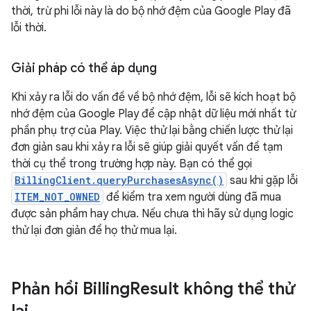
thời, trừ phi lỗi này là do bộ nhớ đệm của Google Play đã
lỗi thời.
Giải pháp có thể áp dụng
Khi xảy ra lỗi do vấn đề về bộ nhớ đệm, lỗi sẽ kích hoạt bộ
nhớ đệm của Google Play để cập nhật dữ liệu mới nhất từ
phần phụ trợ của Play. Việc thử lại bằng chiến lược thử lại
đơn giản sau khi xảy ra lỗi sẽ giúp giải quyết vấn đề tạm
thời cụ thể trong trường hợp này. Bạn có thể gọi
BillingClient.queryPurchasesAsync()
sau khi gặp lỗi
ITEM_NOT_OWNED
để kiểm tra xem người dùng đã mua
được sản phẩm hay chưa. Nếu chưa thì hãy sử dụng logic
thử lại đơn giản để họ thử mua lại.
Phản hồi Billing
Result không thể thử