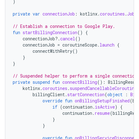
)
private
var
connectionJob
:
kotlinx
.
coroutines
.
Job
?
// Establish a connection to Google Play.
fun
startBillingConnection
()
{
connectionJob
?.
cancel
()
connectionJob
=
coroutineScope
.
launch
{
connectWithRetry
()
}
}
// Suspended helper to perform a single connection
private
suspend
fun
connectBilling
():
BillingResul
kotlinx
.
coroutines
.
suspendCancellableCoroutine
billingClient
.
startConnection
(
object
:
Bil
override
fun
onBillingSetupFinished
(
bi
if
(
continuation
.
isActive
)
{
continuation
.
resume
(
billingRes
}
}
override
fun
onBillingServiceDisconnec