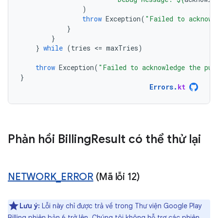
)
throw
Exception
(
"Failed to acknowl
}
}
}
while
(
tries
<
=
maxTries
)
throw
Exception
(
"Failed to acknowledge the pur
}
Errors
.
kt
Phản hồi Billing
Result có thể thử lại
NETWORK
_
ERROR
(Mã lỗi 12)
Lưu ý:
Lỗi này chỉ được trả về trong Thư viện Google Play
Billing phiên bản 6 trở lên. Chúng tôi không hỗ trợ các phiên