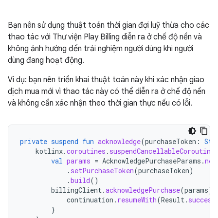
Bạn nên sử dụng thuật toán thời gian đợi luỹ thừa cho các
thao tác với Thư viện Play Billing diễn ra ở chế độ nền và
không ảnh hưởng đến trải nghiệm người dùng khi người
dùng đang hoạt động.
Ví dụ: bạn nên triển khai thuật toán này khi xác nhận giao
dịch mua mới vì thao tác này có thể diễn ra ở chế độ nền
và không cần xác nhận theo thời gian thực nếu có lỗi.
private
suspend
fun
acknowledge
(
purchaseToken
:
Str
kotlinx
.
coroutines
.
suspendCancellableCoroutine
val
params
=
AcknowledgePurchaseParams
.
new
.
setPurchaseToken
(
purchaseToken
)
.
build
()
billingClient
.
acknowledgePurchase
(
params
)
continuation
.
resumeWith
(
Result
.
success
}