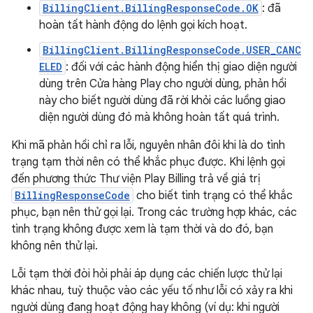
BillingClient.BillingResponseCode.OK
: đã
hoàn tất hành động do lệnh gọi kích hoạt.
BillingClient.BillingResponseCode.USER_CANC
ELED
: đối với các hành động hiển thị giao diện người
dùng trên Cửa hàng Play cho người dùng, phản hồi
này cho biết người dùng đã rời khỏi các luồng giao
diện người dùng đó mà không hoàn tất quá trình.
Khi mã phản hồi chỉ ra lỗi, nguyên nhân đôi khi là do tình
trạng tạm thời nên có thể khắc phục được. Khi lệnh gọi
đến phương thức Thư viện Play Billing trả về giá trị
BillingResponseCode
cho biết tình trạng có thể khắc
phục, bạn nên thử gọi lại. Trong các trường hợp khác, các
tình trạng không được xem là tạm thời và do đó, bạn
không nên thử lại.
Lỗi tạm thời đòi hỏi phải áp dụng các chiến lược thử lại
khác nhau, tuỳ thuộc vào các yếu tố như lỗi có xảy ra khi
người dùng đang hoạt động hay không (ví dụ: khi người