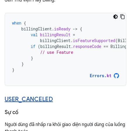
đến Thư viện Play Billing.
when
{
billingClient
.
isReady
-
>
{
val
billingResult
=
billingClient
.
isFeatureSupported
(
Billi
if
(
billingResult
.
responseCode
==
BillingC
// use Feature
}
}
}
Errors
.
kt
USER
_
CANCELED
Sự cố
Người dùng đã nhấp ra khỏi giao diện người dùng của luồng