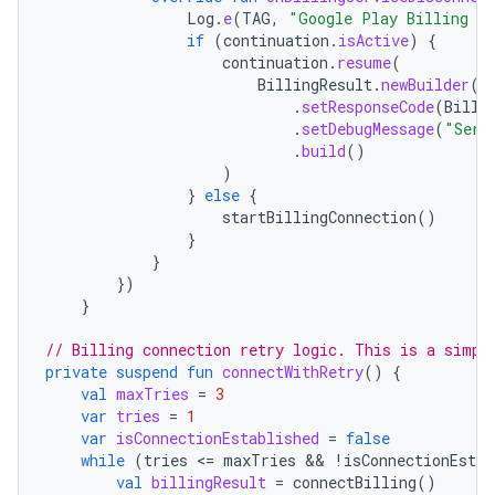
Log
.
e
(
TAG
,
"Google Play Billing Se
if
(
continuation
.
isActive
)
{
continuation
.
resume
(
BillingResult
.
newBuilder
()
.
setResponseCode
(
Billi
.
setDebugMessage
(
"Serv
.
build
()
)
}
else
{
startBillingConnection
()
}
}
})
}
// Billing connection retry logic. This is a simpl
private
suspend
fun
connectWithRetry
()
{
val
maxTries
=
3
var
tries
=
1
var
isConnectionEstablished
=
false
while
(
tries
<
=
maxTries
 && 
!
isConnectionEstab
val
billingResult
=
connectBilling
()