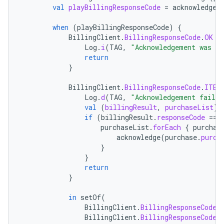
val
playBillingResponseCode
=
acknowledgeP
when
(
playBillingResponseCode
)
{
BillingClient
.
BillingResponseCode
.
OK
-
Log
.
i
(
TAG
,
"Acknowledgement was su
return
}
BillingClient
.
BillingResponseCode
.
ITEM
Log
.
d
(
TAG
,
"Acknowledgement faile
val
(
billingResult
,
purchaseList
)
if
(
billingResult
.
responseCode
==
purchaseList
.
forEach
{
purchas
acknowledge
(
purchase
.
purch
}
}
return
}
in
setOf
(
BillingClient
.
BillingResponseCode
.
BillingClient
.
BillingResponseCode
.