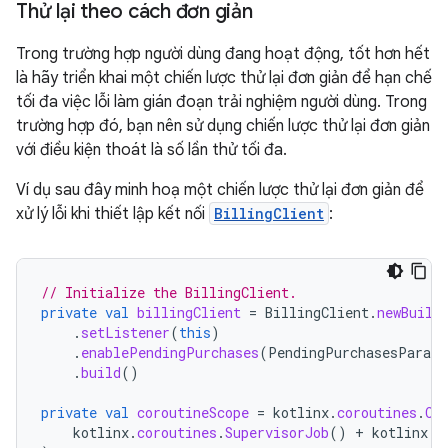
Thử lại theo cách đơn giản
Trong trường hợp người dùng đang hoạt động, tốt hơn hết
là hãy triển khai một chiến lược thử lại đơn giản để hạn chế
tối đa việc lỗi làm gián đoạn trải nghiệm người dùng. Trong
trường hợp đó, bạn nên sử dụng chiến lược thử lại đơn giản
với điều kiện thoát là số lần thử tối đa.
Ví dụ sau đây minh hoạ một chiến lược thử lại đơn giản để
xử lý lỗi khi thiết lập kết nối
BillingClient
:
// Initialize the BillingClient.
private
val
billingClient
=
BillingClient
.
newBuild
.
setListener
(
this
)
.
enablePendingPurchases
(
PendingPurchasesParams
.
build
()
private
val
coroutineScope
=
kotlinx
.
coroutines
.
Co
kotlinx
.
coroutines
.
SupervisorJob
()
+
kotlinx
.
c