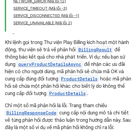
NETWORK_ERROR (Mã lỗi 12)
SERVICE_TIMEOUT (Mã lỗi -3)
SERVICE_DISCONNECTED (Mã lỗi -1)
SERVICE_UNAVAILABLE (Mã lỗi 2)
Khi lệnh gọi trong Thư viện Play Billing kích hoạt một hành
động, thư viện sẽ trả về phản hồi
BillingResult
để
thông báo kết quả cho nhà phát triển. Ví dụ: nếu bạn sử
dụng
queryProductDetailsAsync
để nhận các ưu đãi
hiện có cho người dùng, mã phản hồi sẽ chứa mã OK và
cung cấp đúng đối tượng
ProductDetails
hoặc mã phản
hồi sẽ chứa một phản hồi khác cho biết lý do không thể
cung cấp đối tượng
ProductDetails
.
Chỉ một số mã phản hồi là lỗi. Trang tham chiếu
BillingResponseCode
cung cấp nội dung mô tả chi tiết
về từng phản hồi được thảo luận trong hướng dẫn này. Sau
đây là một số ví dụ về mã phản hồi không chỉ ra lỗi: