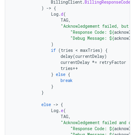
BillingClient
.
BillingResponseCode
.
)
-
>
{
Log
.
d
(
TAG
,
"Acknowledgement failed, but c
"Response Code: 
${
acknowle
"Debug Message: 
${
acknowle
)
if
(
tries
 < 
maxTries
)
{
delay
(
currentDelay
)
currentDelay
*=
retryFactor
tries
++
}
else
{
break
}
}
else
-
>
{
Log
.
e
(
TAG
,
"Acknowledgement failed and ca
"Response Code: 
${
acknowle
"Debug Message: 
${
acknowle