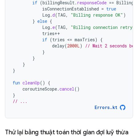
if
(
billingResult
.
responseCode
==
BillingC
isConnectionEstablished
=
true
Log
.
d
(
TAG
,
"Billing response OK"
)
}
else
{
Log
.
e
(
TAG
,
"Billing connection retry f
tries
++
if
(
tries
<
=
maxTries
)
{
delay
(
2000L
)
// Wait 2 seconds bef
}
}
}
}
fun
cleanUp
()
{
coroutineScope
.
cancel
()
}
// ...
Errors.kt
Thử lại bằng thuật toán thời gian đợi luỹ thừa