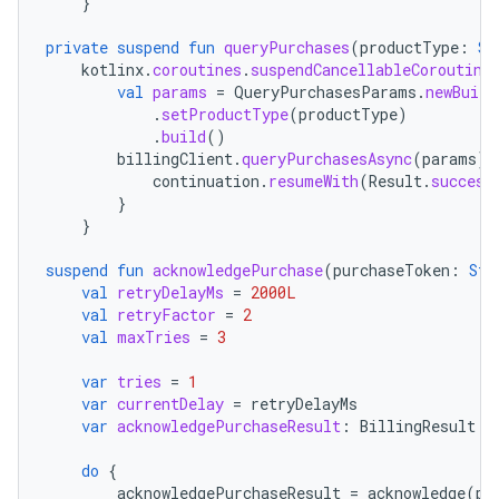
}
private
suspend
fun
queryPurchases
(
productType
:
St
kotlinx
.
coroutines
.
suspendCancellableCoroutine
val
params
=
QueryPurchasesParams
.
newBuild
.
setProductType
(
productType
)
.
build
()
billingClient
.
queryPurchasesAsync
(
params
)
continuation
.
resumeWith
(
Result
.
success
}
}
suspend
fun
acknowledgePurchase
(
purchaseToken
:
Str
val
retryDelayMs
=
2000L
val
retryFactor
=
2
val
maxTries
=
3
var
tries
=
1
var
currentDelay
=
retryDelayMs
var
acknowledgePurchaseResult
:
BillingResult
do
{
acknowledgePurchaseResult
=
acknowledge
(
pu