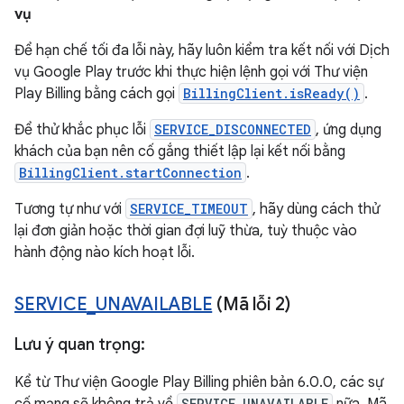
vụ
Để hạn chế tối đa lỗi này, hãy luôn kiểm tra kết nối với Dịch
vụ Google Play trước khi thực hiện lệnh gọi với Thư viện
Play Billing bằng cách gọi
BillingClient.isReady()
.
Để thử khắc phục lỗi
SERVICE_DISCONNECTED
, ứng dụng
khách của bạn nên cố gắng thiết lập lại kết nối bằng
BillingClient.startConnection
.
Tương tự như với
SERVICE_TIMEOUT
, hãy dùng cách thử
lại đơn giản hoặc thời gian đợi luỹ thừa, tuỳ thuộc vào
hành động nào kích hoạt lỗi.
SERVICE
_
UNAVAILABLE
(Mã lỗi 2)
Lưu ý quan trọng:
Kể từ Thư viện Google Play Billing phiên bản 6.0.0, các sự
SERVICE_UNAVAILABLE