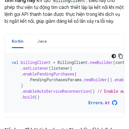
tính năng này
khi tạo
BillingClient
. Điều này cho
phép thư viện tự động tìm cách thiết lập lại kết nối khi một
lệnh gọi API thanh toán được thực hiện trong khi dịch vụ
bị ngắt kết nối, giúp giảm đáng kể số lần xảy ra lỗi này.
Kotlin
Java
val
billingClient
=
BillingClient
.
newBuilder
(
conte
.
setListener
(
listener
)
.
enablePendingPurchases
(
PendingPurchasesParams
.
newBuilder
().
enable
)
.
enableAutoServiceReconnection
()
// Enable aut
.
build
()
Errors
.
kt