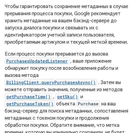
Чтобы гарантировать сохранение метаданных в случае
прерывания процесса покупки, Google рекомендует
хранить метаданные на вашем бэкэнд-сервере до
запуска диалога покупки и связывать их с
идентификатором учетной записи пользователя,
приобретаемым артикулом и текущей меткой времени.
Если процесс покупки прерывается до вызова
PurchasesUpdatedListener
, ваше приложение
обнаружит покупку после возобновления работы и
вызова метода
BillingClient.queryPurchasesAsync()
. Затем вы
можете отправить значения, полученные из методов
getPurchaseTime()
,
getSku()
и
getPurchaseToken()
объекта
Purchase
на ваш
бэкэнд-сервер для поиска метаданных, сопоставления
метаданных с токеном покупки и продолжения
обработки покупки. Обратите внимание, что метка
времени, которую вы изначально сохранили, не будет