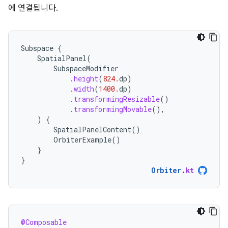
에 연결됩니다.
Subspace
{
SpatialPanel
(
SubspaceModifier
.
height
(
824.
dp
)
.
width
(
1400.
dp
)
.
transformingResizable
()
.
transformingMovable
(),
)
{
SpatialPanelContent
()
OrbiterExample
()
}
}
Orbiter
.
kt
@Composable