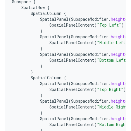
Subspace
{
SpatialRow
{
SpatialColumn
{
SpatialPanel
(
SubspaceModifier
.
height
(
2
SpatialPanelContent
(
"Top Left"
)
}
SpatialPanel
(
SubspaceModifier
.
height
(
2
SpatialPanelContent
(
"Middle Left"
)
}
SpatialPanel
(
SubspaceModifier
.
height
(
2
SpatialPanelContent
(
"Bottom Left"
)
}
}
SpatialColumn
{
SpatialPanel
(
SubspaceModifier
.
height
(
2
SpatialPanelContent
(
"Top Right"
)
}
SpatialPanel
(
SubspaceModifier
.
height
(
2
SpatialPanelContent
(
"Middle Right"
}
SpatialPanel
(
SubspaceModifier
.
height
(
2
SpatialPanelContent
(
"Bottom Right"
}