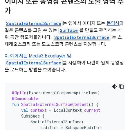
이미지 또는 동영상 콘텐츠의 노출 영역 추
가
SpatialExternalSurface
는 앱에서 이미지 또는
동영상
과
같은 콘텐츠를 그릴 수 있는
Surface
를 만들고 관리하는 하
위 공간 컴포저블입니다.
SpatialExternalSurface
는 스
테레오스코픽 또는 모노스코픽 콘텐츠를 지원합니다.
이 예에서는 Media3 Exoplayer 및
SpatialExternalSurface
를 사용하여 나란히 입체 동영상
을 로드하는 방법을 보여줍니다.
@OptIn
(
ExperimentalComposeApi
::
class
)
@Composable
fun
SpatialExternalSurfaceContent
()
{
val
context
=
LocalContext
.
current
Subspace
{
SpatialExternalSurface
(
modifier
=
SubspaceModifier