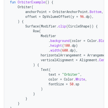
fun
OrbiterExample
()
{
Orbiter
(
anchorPoint
=
OrbiterAnchorPoint
.
Bottom
,
offset
=
DpVolumeOffset
(
y
=
96.
dp
),
)
{
Surface
(
Modifier
.
clip
(
CircleShape
))
{
Row
(
Modifier
.
background
(
color
=
Color
.
Blac
.
height
(
100.
dp
)
.
width
(
600.
dp
),
horizontalArrangement
=
Arrangemen
verticalAlignment
=
Alignment
.
Cent
)
{
Text
(
text
=
"Orbiter"
,
color
=
Color
.
White
,
fontSize
=
50.
sp
)
}
}
}