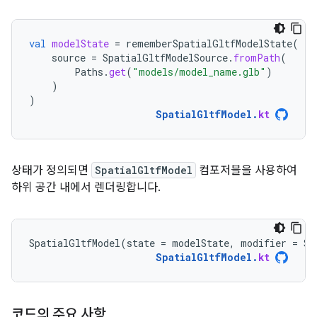
val
modelState
=
rememberSpatialGltfModelState
(
source
=
SpatialGltfModelSource
.
fromPath
(
Paths
.
get
(
"models/model_name.glb"
)
)
)
SpatialGltfModel
.
kt
상태가 정의되면
SpatialGltfModel
컴포저블을 사용하여
하위 공간 내에서 렌더링합니다.
SpatialGltfModel
(
state
=
modelState
,
modifier
=
Su
SpatialGltfModel
.
kt
코드의 주요 사항