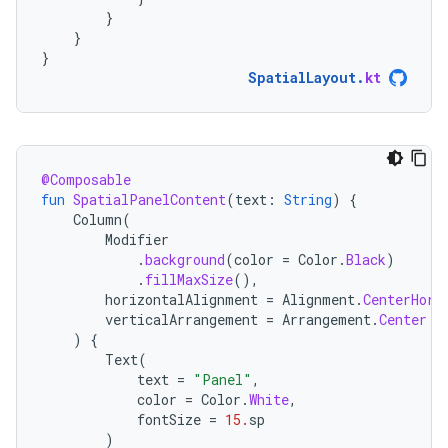
}
}
}
SpatialLayout
.
kt
@Composable
fun
SpatialPanelContent
(
text
:
String
)
{
Column
(
Modifier
.
background
(
color
=
Color
.
Black
)
.
fillMaxSize
(),
horizontalAlignment
=
Alignment
.
CenterHori
verticalArrangement
=
Arrangement
.
Center
)
{
Text
(
text
=
"Panel"
,
color
=
Color
.
White
,
fontSize
=
15.
sp
)