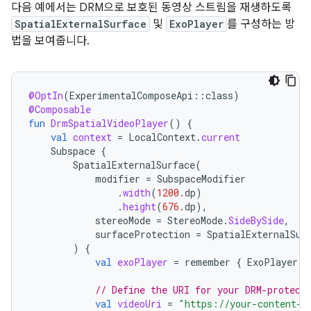
다음 예에서는 DRM으로 보호된 동영상 스트림을 재생하도록
SpatialExternalSurface
및
ExoPlayer
를 구성하는 방
법을 보여줍니다.
@OptIn
(
ExperimentalComposeApi
::
class
)
@Composable
fun
DrmSpatialVideoPlayer
()
{
val
context
=
LocalContext
.
current
Subspace
{
SpatialExternalSurface
(
modifier
=
SubspaceModifier
.
width
(
1200.
dp
)
.
height
(
676.
dp
),
stereoMode
=
StereoMode
.
SideBySide
,
surfaceProtection
=
SpatialExternalSur
)
{
val
exoPlayer
=
remember
{
ExoPlayer
.
B
// Define the URI for your DRM-protect
val
videoUri
=
"https://your-content-p