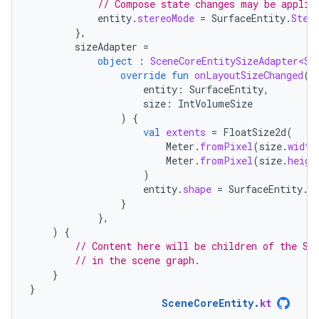
// Compose state changes may be applie
entity
.
stereoMode
=
SurfaceEntity
.
Ster
},
sizeAdapter
=
object
:
SceneCoreEntitySizeAdapter<Su
override
fun
onLayoutSizeChanged
(
entity
:
SurfaceEntity
,
size
:
IntVolumeSize
)
{
val
extents
=
FloatSize2d
(
Meter
.
fromPixel
(
size
.
width
Meter
.
fromPixel
(
size
.
heigh
)
entity
.
shape
=
SurfaceEntity
.
S
}
},
)
{
// Content here will be children of the Sc
// in the scene graph.
}
}
SceneCoreEntity
.
kt