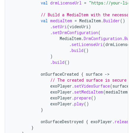
val
drmLicenseUrl
=
"https://your-lice
// Build a MediaItem with the necessar
val
mediaItem
=
MediaItem
.
Builder
()
.
setUri
(
videoUri
)
.
setDrmConfiguration
(
MediaItem
.
DrmConfiguration
.
Bui
.
setLicenseUri
(
drmLicenseU
.
build
()
)
.
build
()
onSurfaceCreated
{
surface
-
// The created surface is secure a
exoPlayer
.
setVideoSurface
(
surface
)
exoPlayer
.
setMediaItem
(
mediaItem
)
exoPlayer
.
prepare
()
exoPlayer
.
play
()
}
onSurfaceDestroyed
{
exoPlayer
.
release
}