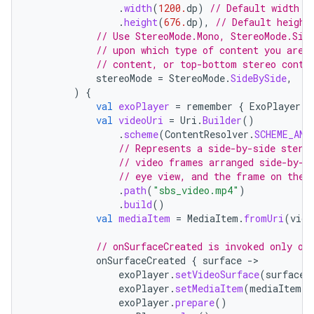
.
width
(
1200.
dp
)
// Default width i
.
height
(
676.
dp
),
// Default height
// Use StereoMode.Mono, StereoMode.Sid
// upon which type of content you are 
// content, or top-bottom stereo conte
stereoMode
=
StereoMode
.
SideBySide
,
)
{
val
exoPlayer
=
remember
{
ExoPlayer
.
B
val
videoUri
=
Uri
.
Builder
()
.
scheme
(
ContentResolver
.
SCHEME_AND
// Represents a side-by-side stere
// video frames arranged side-by-s
// eye view, and the frame on the 
.
path
(
"sbs_video.mp4"
)
.
build
()
val
mediaItem
=
MediaItem
.
fromUri
(
vide
// onSurfaceCreated is invoked only on
onSurfaceCreated
{
surface
-
exoPlayer
.
setVideoSurface
(
surface
)
exoPlayer
.
setMediaItem
(
mediaItem
)
exoPlayer
.
prepare
()