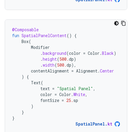
@Composable
fun
SpatialPanelContent
()
{
Box
(
Modifier
.
background
(
color
=
Color
.
Black
)
.
height
(
500.
dp
)
.
width
(
500.
dp
),
contentAlignment
=
Alignment
.
Center
)
{
Text
(
text
=
"Spatial Panel"
,
color
=
Color
.
White
,
fontSize
=
25.
sp
)
}
}
SpatialPanel
.
kt