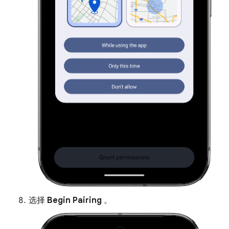
选择
Begin Pairing
。