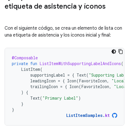
etiqueta de asistencia y íconos
Con el siguiente código, se crea un elemento de lista con
una etiqueta de asistencia y los íconos inicial y final:
@Composable
private
fun
ListItemWithSupportingLabelAndIcons
()
ListItem
(
supportingLabel
=
{
Text
(
"Supporting Label
leadingIcon
=
{
Icon
(
FavoriteIcon
,
"Locali
trailingIcon
=
{
Icon
(
FavoriteIcon
,
"Local
)
{
Text
(
"Primary Label"
)
}
}
ListItemSamples
.
kt