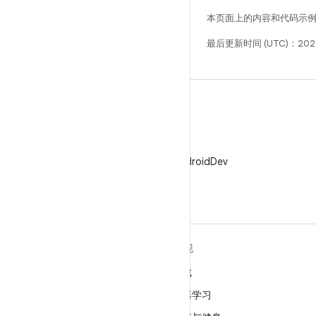
本页面上的内容和代码示
最后更新时间 (UTC)：2026
X
在 X 上关注 @AndroidDev
关于 ANDROID
发现
Android
游戏
适用于企业的 Android
机器学习