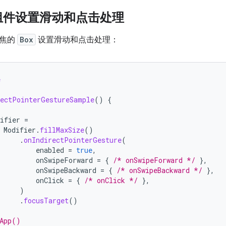
组件设置滑动和点击处理
聚焦的
Box
设置滑动和点击处理：
e
ectPointerGestureSample
()
{
ifier
=
Modifier
.
fillMaxSize
()
.
onIndirectPointerGesture
(
enabled
=
true
,
onSwipeForward
=
{
/* onSwipeForward */
},
onSwipeBackward
=
{
/* onSwipeBackward */
},
onClick
=
{
/* onClick */
},
)
.
focusTarget
()
App()