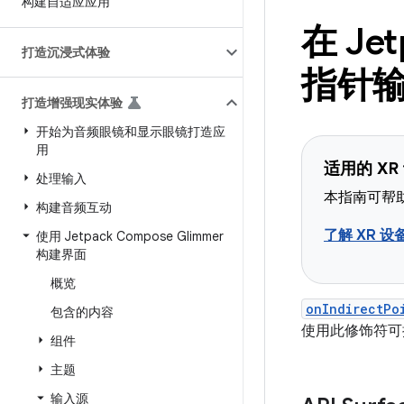
构建自适应应用
在 Je
打造沉浸式体验
指针
打造增强现实体验
开始为音频眼镜和显示眼镜打造应
用
适用的 XR
处理输入
本指南可帮助
构建音频互动
了解 XR 设
使用 Jetpack Compose Glimmer
构建界面
概览
onIndirectPo
包含的内容
使用此修饰符可
组件
主题
输入源