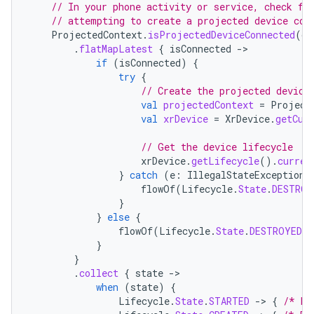
// In your phone activity or service, check fo
// attempting to create a projected device con
ProjectedContext
.
isProjectedDeviceConnected
(
co
.
flatMapLatest
{
isConnected
-
if
(
isConnected
)
{
try
{
// Create the projected device
val
projectedContext
=
Project
val
xrDevice
=
XrDevice
.
getCur
// Get the device lifecycle
xrDevice
.
getLifecycle
().
curren
}
catch
(
e
:
IllegalStateException
)
flowOf
(
Lifecycle
.
State
.
DESTROY
}
}
else
{
flowOf
(
Lifecycle
.
State
.
DESTROYED
)
}
}
.
collect
{
state
-
when
(
state
)
{
Lifecycle
.
State
.
STARTED
-
>
{
/* De