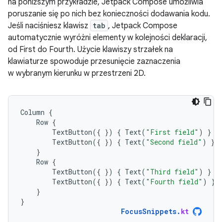
na poniższym przykładzie, Jetpack Compose umożliwia
poruszanie się po nich bez konieczności dodawania kodu.
Jeśli naciśniesz klawisz
tab
, Jetpack Compose
automatycznie wyróżni elementy w kolejności deklaracji,
od First do Fourth. Użycie klawiszy strzałek na
klawiaturze spowoduje przesunięcie zaznaczenia
w wybranym kierunku w przestrzeni 2D.
Column
{
Row
{
TextButton
({
})
{
Text
(
"First field"
)
}
TextButton
({
})
{
Text
(
"Second field"
)
}
}
Row
{
TextButton
({
})
{
Text
(
"Third field"
)
}
TextButton
({
})
{
Text
(
"Fourth field"
)
}
}
}
FocusSnippets
.
kt