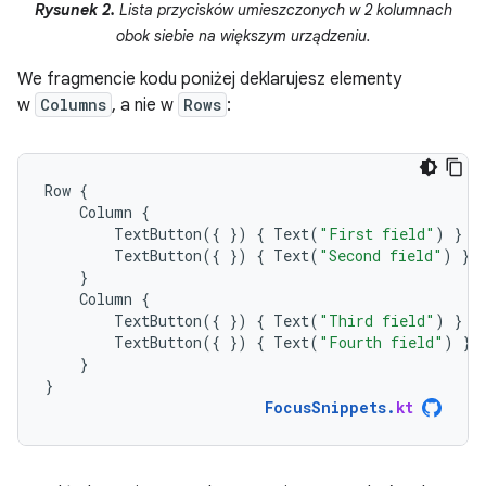
Rysunek 2.
Lista przycisków umieszczonych w 2 kolumnach
obok siebie na większym urządzeniu.
We fragmencie kodu poniżej deklarujesz elementy
w
Columns
, a nie w
Rows
:
Row
{
Column
{
TextButton
({
})
{
Text
(
"First field"
)
}
TextButton
({
})
{
Text
(
"Second field"
)
}
}
Column
{
TextButton
({
})
{
Text
(
"Third field"
)
}
TextButton
({
})
{
Text
(
"Fourth field"
)
}
}
}
FocusSnippets
.
kt