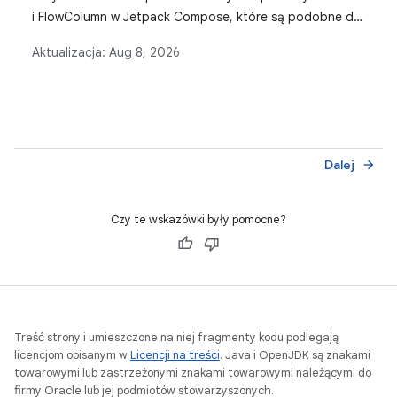
i FlowColumn w Jetpack Compose, które są podobne do
komponentów Row i Column, ale umożliwiają
Aktualizacja:
Aug 8, 2026
przenoszenie elementów do następnego wiersza, gdy
zabraknie miejsca, co pozwala tworzyć elastyczne
układy interfejsu.
Dalej
arrow_forward
Czy te wskazówki były pomocne?
Treść strony i umieszczone na niej fragmenty kodu podlegają
licencjom opisanym w
Licencji na treści
. Java i OpenJDK są znakami
towarowymi lub zastrzeżonymi znakami towarowymi należącymi do
firmy Oracle lub jej podmiotów stowarzyszonych.