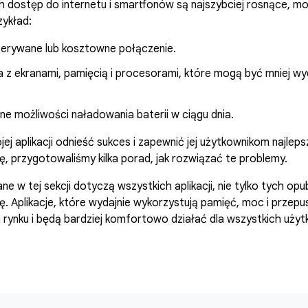
ch dostęp do internetu i smartfonów są najszybciej rosnące, m
zykład:
zerywane lub kosztowne połączenie.
 z ekranami, pamięcią i procesorami, które mogą być mniej wyd
e możliwości naładowania baterii w ciągu dnia.
j aplikacji odnieść sukces i zapewnić jej użytkownikom najlep
ię, przygotowaliśmy kilka porad, jak rozwiązać te problemy.
ne w tej sekcji dotyczą wszystkich aplikacji, nie tylko tych op
ię. Aplikacje, które wydajnie wykorzystują pamięć, moc i przep
m rynku i będą bardziej komfortowo działać dla wszystkich uży