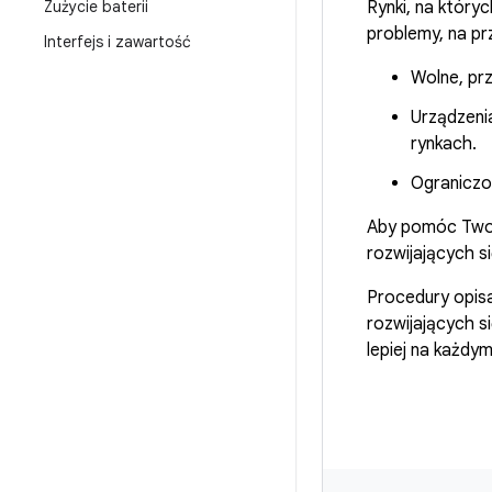
Rynki, na który
Zużycie baterii
problemy, na pr
Interfejs i zawartość
Wolne, pr
Urządzenia
rynkach.
Ograniczon
Aby pomóc Twoje
rozwijających s
Procedury opisa
rozwijających s
lepiej na każdy