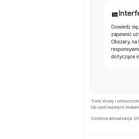
Interf
view_quilt
Dowiedz się,
zapewnić uż
Obszary, na 
responsywn
dotyczące int
Treść strony i umieszczo
lub zastrzeżonymi znakam
Ostatnia aktualizacja: 