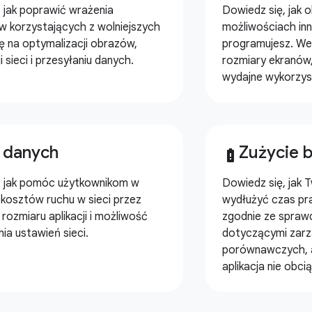
 jak poprawić wrażenia
Dowiedz się, jak 
w korzystających z wolniejszych
możliwościach inn
się na optymalizacji obrazów,
programujesz. We
 sieci i przesyłaniu danych.
rozmiary ekranów
wydajne wykorzyst
 danych
Zużycie b
battery_alert
, jak pomóc użytkownikom w
Dowiedz się, jak 
i kosztów ruchu w sieci przez
wydłużyć czas pra
 rozmiaru aplikacji i możliwość
zgodnie ze spra
ia ustawień sieci.
dotyczącymi zarzą
porównawczych, 
aplikacja nie obci