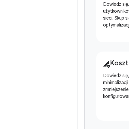
Dowiedz się,
użytkownikó
sieci. Skup 
optymalizacji
Koszt
perm_data_setting
Dowiedz się
minimalizacj
zmniejszenie
konfigurowan