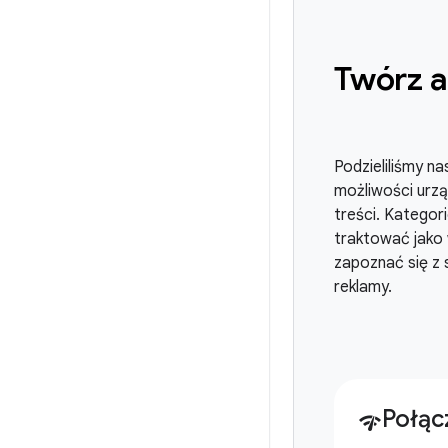
Twórz a
Podzieliliśmy n
możliwości urząd
treści. Kategor
traktować jako
zapoznać się z 
reklamy.
Połąc
network_check