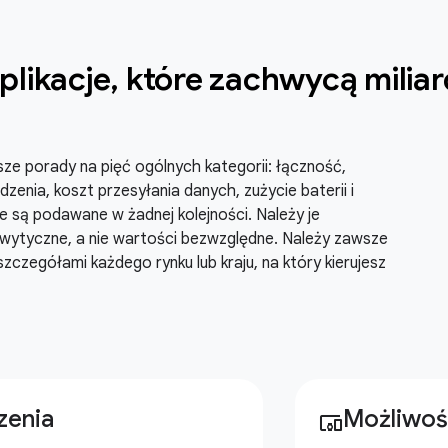
plikacje
,
które zachwycą milia
asze porady na pięć ogólnych kategorii: łączność,
zenia, koszt przesyłania danych, zużycie baterii i
ie są podawane w żadnej kolejności. Należy je
 wytyczne, a nie wartości bezwzględne. Należy zawsze
szczegółami każdego rynku lub kraju, na który kierujesz
zenia
Możliwoś
devices_other