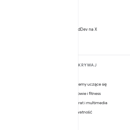
X
Obserwuj @AndroidDev na X
WIĘCEJ INFORMACJI O
ODKRYWAJ
ANDROIDZIE
Gry
Android
Systemy uczące się
Android dla firm
Zdrowie i fitness
Zabezpieczenia
Aparat i multimedia
Źródło
Prywatność
Wiadomości
5G
Blog