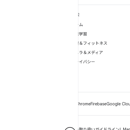
ANDROID の詳細
探索
Android
ゲーム
エンタープライズ向け Android
機械学習
セキュリティ
健康＆フィットネス
ソース
カメラ＆メディア
ニュース
プライバシー
ブログ
5G
ポッドキャスト
Android
Chrome
Firebase
Google Clou
プライバシー
ライセンス
ブランドの取り扱いガイドライン
Man