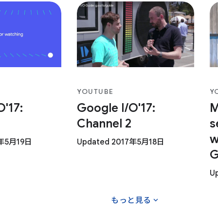
YOUTUBE
Y
O'17:
Google I/O'17:
M
Channel 2
s
w
7年5月19日
Updated 2017年5月18日
G
U
expand_more
もっと見る