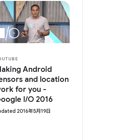
OUTUBE
aking Android
ensors and location
ork for you -
oogle I/O 2016
pdated 2016年5月19日