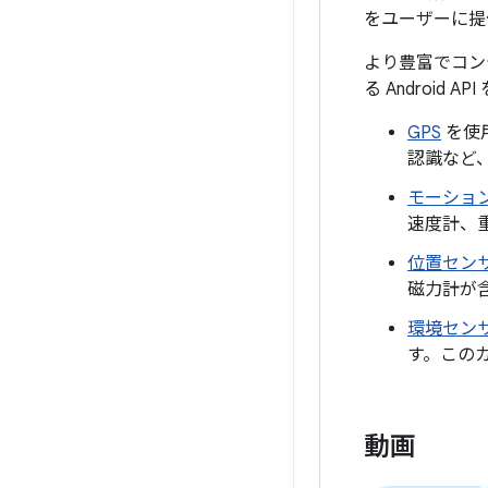
をユーザーに提
より豊富でコン
る Android A
GPS
を使
認識など
モーション
速度計、
位置セン
磁力計が
環境セン
す。この
動画