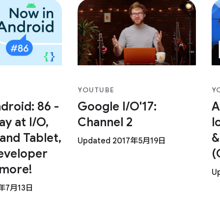
YOUTUBE
Y
droid: 86 -
Google I/O'17:
A
y at I/O,
Channel 2
l
 and Tablet,
&
Updated 2017年5月19日
eveloper
(
 more!
U
3年7月13日