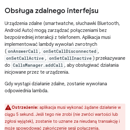
Obsługa zdalnego interfejsu
Urządzenia zdalne (smartwatche, słuchawki Bluetooth,
Android Auto) mogą zarządzać połączeniami bez
bezpośredniej interakcji z telefonem. Aplikacja musi
implementować lambdy wywołań zwrotnych
(
onAnswerCall
,
onSetCallDisconnected
,
onSetCallActive
,
onSetCallInactive
) przekazywane
do
CallsManager.addCall
, aby obsługiwać działania
inicjowane przez te urządzenia.
Gdy wystąpi działanie zdalne, zostanie wywołana
odpowiednia lambda.
Ostrzeżenie:
aplikacja musi wykonać żądane działanie w
ciągu 5 sekund. Jeśli tego nie zrobi (nie zwróci wartości lub
zgłosi wyjątek), zostanie to uznane za nieudaną transakcję i
może spowodować zakończenie sesji połączenia.