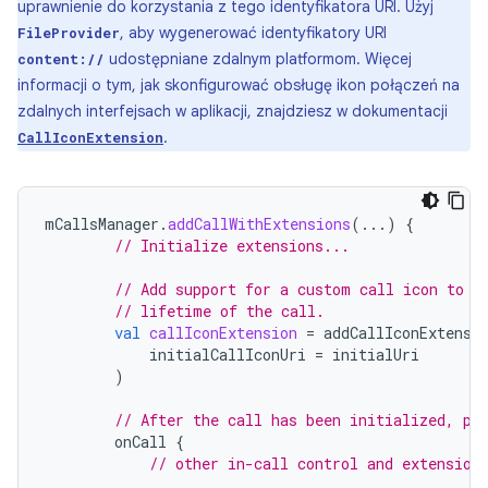
uprawnienie do korzystania z tego identyfikatora URI. Użyj
, aby wygenerować identyfikatory URI
FileProvider
udostępniane zdalnym platformom. Więcej
content://
informacji o tym, jak skonfigurować obsługę ikon połączeń na
zdalnych interfejsach w aplikacji, znajdziesz w dokumentacji
.
CallIconExtension
mCallsManager
.
addCallWithExtensions
(...)
{
// Initialize extensions...
// Add support for a custom call icon to b
// lifetime of the call.
val
callIconExtension
=
addCallIconExtensi
initialCallIconUri
=
initialUri
)
// After the call has been initialized, pe
onCall
{
// other in-call control and extension