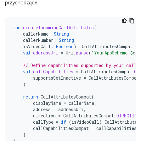
przychodzące:
fun
createIncomingCallAttributes
(
callerName
:
String
,
callerNumber
:
String
,
isVideoCall
:
Boolean
):
CallAttributesCompat
{
val
addressUri
=
Uri
.
parse
(
"YourAppScheme:
$
cal
// Define capabilities supported by your call.
val
callCapabilities
=
CallAttributesCompat
.
Ca
supportsSetInactive
=
CallAttributesCompat
)
return
CallAttributesCompat
(
displayName
=
callerName
,
address
=
addressUri
,
direction
=
CallAttributesCompat
.
DIRECTION
callType
=
if
(
isVideoCall
)
CallAttributes
callCapabilitiesCompat
=
callCapabilities
)
}