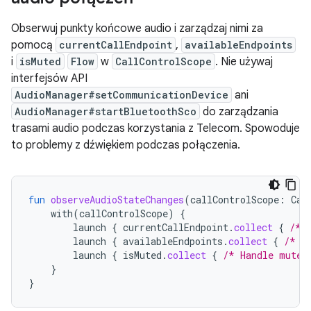
Obserwuj punkty końcowe audio i zarządzaj nimi za
pomocą
currentCallEndpoint
,
availableEndpoints
i
isMuted
Flow
w
CallControlScope
. Nie używaj
interfejsów API
AudioManager#setCommunicationDevice
ani
AudioManager#startBluetoothSco
do zarządzania
trasami audio podczas korzystania z Telecom. Spowoduje
to problemy z dźwiękiem podczas połączenia.
fun
observeAudioStateChanges
(
callControlScope
:
Cal
with
(
callControlScope
)
{
launch
{
currentCallEndpoint
.
collect
{
/* 
launch
{
availableEndpoints
.
collect
{
/* U
launch
{
isMuted
.
collect
{
/* Handle mute 
}
}