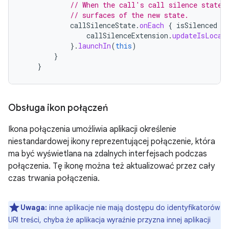
// When the call's call silence state 
// surfaces of the new state.
callSilenceState
.
onEach
{
isSilenced
-
callSilenceExtension
.
updateIsLocal
}.
launchIn
(
this
)
}
}
Obsługa ikon połączeń
Ikona połączenia umożliwia aplikacji określenie
niestandardowej ikony reprezentującej połączenie, która
ma być wyświetlana na zdalnych interfejsach podczas
połączenia. Tę ikonę można też aktualizować przez cały
czas trwania połączenia.
Uwaga:
inne aplikacje nie mają dostępu do identyfikatorów
URI treści, chyba że aplikacja wyraźnie przyzna innej aplikacji