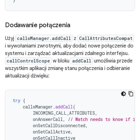
Dodawanie połączenia
Użyj
callsManager.addCall
z
CallAttributesCompat
i wywołaniami zwrotnymi, aby dodać nowe połączenie do
systemu i zarządzać aktualizacjami zdalnego interfejsu.
callControlScope
w bloku
addCall
umożliwia przede
wszystkim aplikacji zmianę stanu połączenia i odbieranie
aktualizacji dźwięku:
try
{
callsManager
.
addCall
(
INCOMING_CALL_ATTRIBUTES
,
onAnswerCall
,
// Watch needs to know if it
onSetCallDisconnected
,
onSetCallActive
,
onSetCallInactive