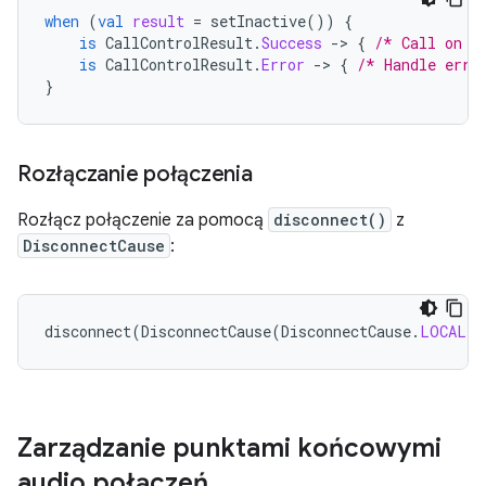
when
(
val
result
=
setInactive
())
{
is
CallControlResult
.
Success
-
>
{
/* Call on h
is
CallControlResult
.
Error
-
>
{
/* Handle erro
}
Rozłączanie połączenia
Rozłącz połączenie za pomocą
disconnect()
z
DisconnectCause
:
disconnect
(
DisconnectCause
(
DisconnectCause
.
LOCAL
))
Zarządzanie punktami końcowymi
audio połączeń