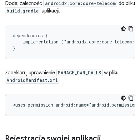
Dodaj zależność
androidx.core:core-telecom
do pliku
build.gradle
aplikacji:
dependencies
implementation
("androidx.core:core-telecom:1.
Zadeklaruj uprawnienie
MANAGE_OWN_CALLS
w pliku
AndroidManifest.xml
:
<uses-permission
android:name="android.permission.
Rejestracja swojej aplikacji