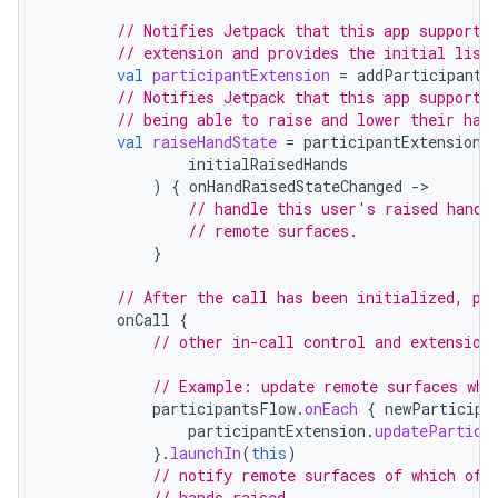
// Notifies Jetpack that this app supports
// extension and provides the initial list
val
participantExtension
=
addParticipantE
// Notifies Jetpack that this app supports
// being able to raise and lower their han
val
raiseHandState
=
participantExtension
.
initialRaisedHands
)
{
onHandRaisedStateChanged
-
// handle this user's raised hand 
// remote surfaces.
}
// After the call has been initialized, pe
onCall
{
// other in-call control and extension
// Example: update remote surfaces whe
participantsFlow
.
onEach
{
newParticipa
participantExtension
.
updatePartici
}.
launchIn
(
this
)
// notify remote surfaces of which of 
// hands raised