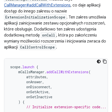
CallManager#addCallWithExtensions
, co daje aplikacji
dostęp do innego zakresu o nazwie
ExtensionInitializationScope
. Ten zakres umożliwia
aplikacji zainicjowanie zestawu opcjonalnych rozszerzeń,
które obsługuje. Dodatkowo ten zakres udostępnia
dodatkową metodę
onCall
, która po zakończeniu
wymiany możliwości rozszerzenia i inicjowania zwraca do
aplikacji
CallControlScope
.
scope
.
launch
{
mCallsManager
.
addCallWithExtensions
(
attributes
,
onAnswer
,
onDisconnect
,
onSetActive
,
onSetInactive
)
{
// Initialize extension-specific code...