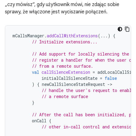
„czy mówisz”, gdy użytkownik mówi, nie zdając sobie
sprawy, że włączone jest wyciszanie połączeń.
mCallsManager
.
addCallWithExtensions
(...)
{
// Initialize extensions...
// Add support for locally silencing the c
// register a handler for when the user ch
// from a remote surface.
val
callSilenceExtension
=
addLocalCallSil
initialCallSilenceState
=
false
)
{
newCallSilenceStateRequest
-
// handle the user's request to enable
// a remote surface
}
// After the call has been initialized, pe
onCall
{
// other in-call control and extension