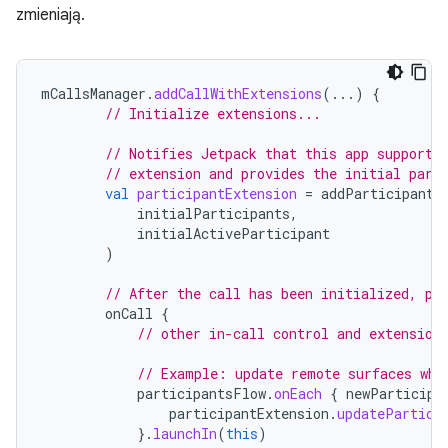
zmieniają.
mCallsManager
.
addCallWithExtensions
(...)
{
// Initialize extensions...
// Notifies Jetpack that this app supports
// extension and provides the initial part
val
participantExtension
=
addParticipantE
initialParticipants
,
initialActiveParticipant
)
// After the call has been initialized, pe
onCall
{
// other in-call control and extension
// Example: update remote surfaces whe
participantsFlow
.
onEach
{
newParticipa
participantExtension
.
updatePartici
}.
launchIn
(
this
)