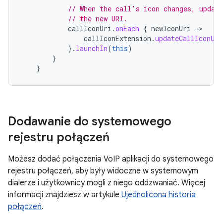
// When the call's icon changes, updat
// the new URI.
callIconUri
.
onEach
{
newIconUri
-
callIconExtension
.
updateCallIconUr
}.
launchIn
(
this
)
}
}
Dodawanie do systemowego
rejestru połączeń
Możesz dodać połączenia VoIP aplikacji do systemowego
rejestru połączeń, aby były widoczne w systemowym
dialerze i użytkownicy mogli z niego oddzwaniać. Więcej
informacji znajdziesz w artykule
Ujednolicona historia
połączeń
.