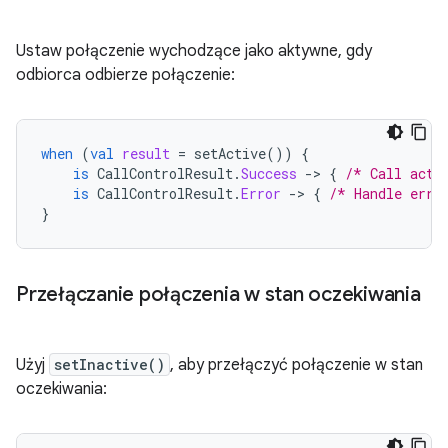
Ustaw połączenie wychodzące jako aktywne, gdy
odbiorca odbierze połączenie:
when
(
val
result
=
setActive
())
{
is
CallControlResult
.
Success
-
>
{
/* Call acti
is
CallControlResult
.
Error
-
>
{
/* Handle erro
}
Przełączanie połączenia w stan oczekiwania
Użyj
setInactive()
, aby przełączyć połączenie w stan
oczekiwania: