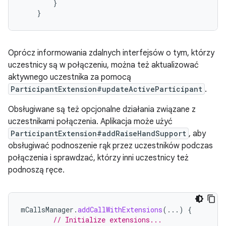
}
}
Oprócz informowania zdalnych interfejsów o tym, którzy
uczestnicy są w połączeniu, można też aktualizować
aktywnego uczestnika za pomocą
ParticipantExtension#updateActiveParticipant
.
Obsługiwane są też opcjonalne działania związane z
uczestnikami połączenia. Aplikacja może użyć
ParticipantExtension#addRaiseHandSupport
, aby
obsługiwać podnoszenie rąk przez uczestników podczas
połączenia i sprawdzać, którzy inni uczestnicy też
podnoszą ręce.
mCallsManager
.
addCallWithExtensions
(...)
{
// Initialize extensions...