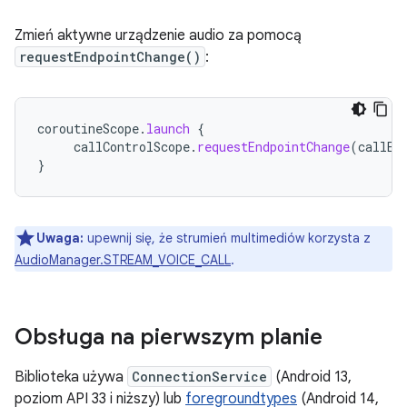
Zmień aktywne urządzenie audio za pomocą
requestEndpointChange()
:
coroutineScope
.
launch
{
callControlScope
.
requestEndpointChange
(
callEn
}
Uwaga:
upewnij się, że strumień multimediów korzysta z
AudioManager.STREAM_VOICE_CALL
.
Obsługa na pierwszym planie
Biblioteka używa
ConnectionService
(Android 13,
poziom API 33 i niższy) lub
foregroundtypes
(Android 14,