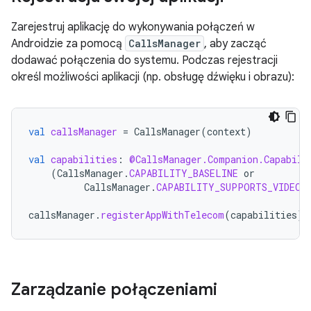
Zarejestruj aplikację do wykonywania połączeń w
Androidzie za pomocą
CallsManager
, aby zacząć
dodawać połączenia do systemu. Podczas rejestracji
określ możliwości aplikacji (np. obsługę dźwięku i obrazu):
val
callsManager
=
CallsManager
(
context
)
val
capabilities
:
@CallsManager.Companion.Capabili
(
CallsManager
.
CAPABILITY_BASELINE
or
CallsManager
.
CAPABILITY_SUPPORTS_VIDEO_
callsManager
.
registerAppWithTelecom
(
capabilities
)
Zarządzanie połączeniami