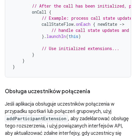
// After the call has been initialized, pe
onCall
{
// Example: process call state updates
callStateFlow
.
onEach
{
newState
-
// handle call state updates and n
}.
launchIn
(
this
)
// Use initialized extensions...
}
}
}
Obsługa uczestników połączenia
Jeśli aplikacja obsługuje uczestników połączenia w
przypadku spotkań lub połączeń grupowych, użyj
addParticipantExtension
, aby zadeklarować obsługę
tego rozszerzenia, i użyj powiązanych interfejsów API,
aby aktualizować zdalne interfejsy, gdy uczestnicy się