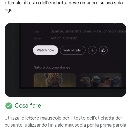
ottimale, il testo dell'etichetta deve rimanere su una sola
riga.
check_circle
Cosa fare
Utilizza le lettere maiuscole per il testo dell'etichetta del
pulsante, utilizzando l'iniziale maiuscola per la prima parola