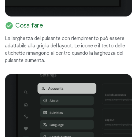
check_circle
Cosa fare
La larghezza del pulsante con riempimento può essere
adattabile alla griglia del layout. Le icone e il testo delle
etichette rimangono al centro quando la larghezza del
pulsante aumenta.