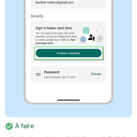
check_circle
À faire