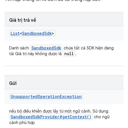
Giá trị trả về
List
<
Sandboxed
Sdk
>
Sandboxed
Sdk
Danh sách
chứa tất cả SDK hiện đang
null
tải Giá trị này không được là
.
Gửi
Unsupported
Operation
Exception
nếu bộ điều khiển được lấy từ một ngữ cảnh. Sử dụng
Sandboxed
Sdk
Provider#
get
Context(
)
cho ngữ
cảnh phù hợp