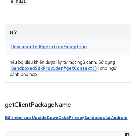
null
là
.
Gửi
Unsupported
Operation
Exception
nếu bộ điều khiển được lấy từ một ngữ cảnh. Sử dụng
Sandboxed
Sdk
Provider#
get
Context(
)
cho ngữ
cảnh phù hợp
get
Client
Package
Name
Đã thêm vào UpsideDownCakePrivacySandbox của Android