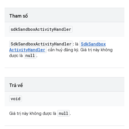
Tham số
sdk
Sandbox
Activity
Handler
Sdk
Sandbox
Activity
Handler
Sdk
Sandbox
: là
Activity
Handler
cần huỷ đăng ký. Giá trị này không
null
được là
.
Trả về
void
null
Giá trị này không được là
.