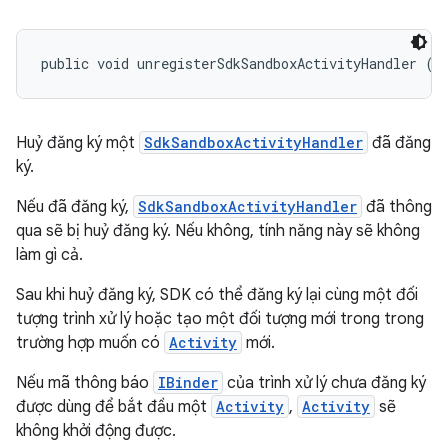
public void unregisterSdkSandboxActivityHandler (
S
Huỷ đăng ký một
SdkSandboxActivityHandler
đã đăng
ký.
Nếu đã đăng ký,
SdkSandboxActivityHandler
đã thông
qua sẽ bị huỷ đăng ký. Nếu không, tính năng này sẽ không
làm gì cả.
Sau khi huỷ đăng ký, SDK có thể đăng ký lại cùng một đối
tượng trình xử lý hoặc tạo một đối tượng mới trong trong
trường hợp muốn có
Activity
mới.
Nếu mã thông báo
IBinder
của trình xử lý chưa đăng ký
được dùng để bắt đầu một
Activity
,
Activity
sẽ
không khởi động được.