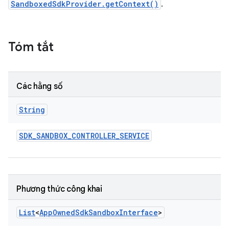
SandboxedSdkProvider.getContext()
.
Tóm tắt
Các hằng số
String
SDK
_
SANDBOX
_
CONTROLLER
_
SERVICE
Phương thức công khai
List
<
App
Owned
Sdk
Sandbox
Interface
>