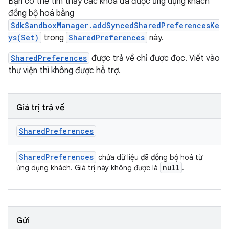
Bạn có thể tìm thấy các khoá đã được ứng dụng khách
đồng bộ hoá bằng
SdkSandboxManager.addSyncedSharedPreferencesKe
ys(Set)
trong
SharedPreferences
này.
SharedPreferences
được trả về chỉ được đọc. Viết vào
thư viện thì không được hỗ trợ.
Giá trị trả về
Shared
Preferences
Shared
Preferences
chứa dữ liệu đã đồng bộ hoá từ
null
ứng dụng khách. Giá trị này không được là
.
Gửi