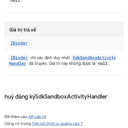
null
.
Giá trị trả về
IBinder
IBinder
Sdk
Sandbox
Activity
chỉ xác định duy nhất
Handler
null
đã truyền. Giá trị này không được là
.
huỷ đăng kýSdk
Sandbox
Activity
Handler
Đã thêm vào
API cấp 34
Cũng có trong
Tiện ích Dịch vụ quảng cáo 7