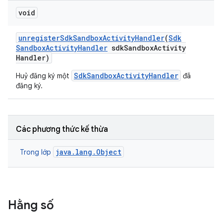
void
unregister
Sdk
Sandbox
Activity
Handler
(
Sdk
Sandbox
Activity
Handler
sdk
Sandbox
Activity
Handler)
SdkSandboxActivityHandler
Huỷ đăng ký một
đã
đăng ký.
Các phương thức kế thừa
java.lang.Object
Trong lớp
Hằng số