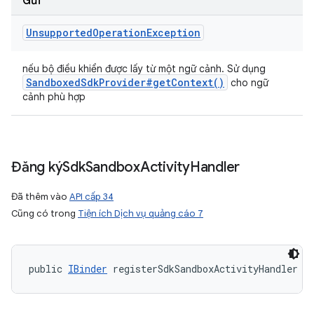
Gửi
Unsupported
Operation
Exception
nếu bộ điều khiển được lấy từ một ngữ cảnh. Sử dụng
Sandboxed
Sdk
Provider#
get
Context(
)
cho ngữ
cảnh phù hợp
Đăng kýSdk
Sandbox
Activity
Handler
Đã thêm vào
API cấp 34
Cũng có trong
Tiện ích Dịch vụ quảng cáo 7
public 
IBinder
 registerSdkSandboxActivityHandler (