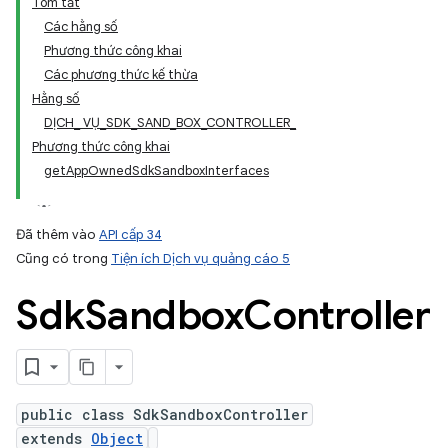
Tóm tắt
Các hằng số
Phương thức công khai
Các phương thức kế thừa
Hằng số
DỊCH_ VỤ_SDK_SAND_BOX_CONTROLLER_
Phương thức công khai
getAppOwnedSdkSandboxInterfaces
Đã thêm vào
API cấp 34
Cũng có trong
Tiện ích Dịch vụ quảng cáo 5
Sdk
Sandbox
Controller
public class SdkSandboxController
extends
Object