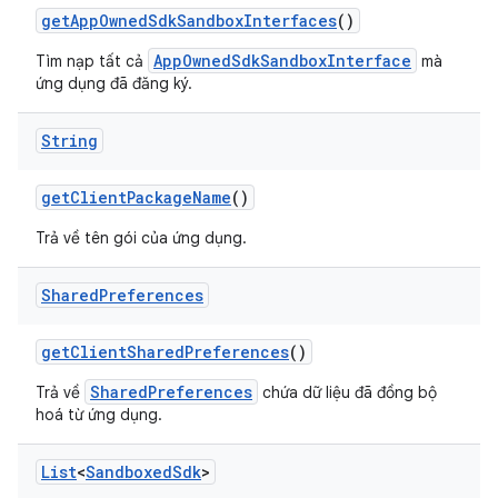
get
App
Owned
Sdk
Sandbox
Interfaces
()
AppOwnedSdkSandboxInterface
Tìm nạp tất cả
mà
ứng dụng đã đăng ký.
String
get
Client
Package
Name
()
Trả về tên gói của ứng dụng.
Shared
Preferences
get
Client
Shared
Preferences
()
SharedPreferences
Trả về
chứa dữ liệu đã đồng bộ
hoá từ ứng dụng.
List
<
Sandboxed
Sdk
>