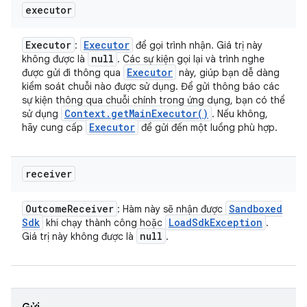
executor
Executor
Executor
:
để gọi trình nhận. Giá trị này
null
không được là
. Các sự kiện gọi lại và trình nghe
Executor
được gửi đi thông qua
này, giúp bạn dễ dàng
kiểm soát chuỗi nào được sử dụng. Để gửi thông báo các
sự kiện thông qua chuỗi chính trong ứng dụng, bạn có thể
Context
.
get
Main
Executor(
)
sử dụng
. Nếu không,
Executor
hãy cung cấp
để gửi đến một luồng phù hợp.
receiver
Outcome
Receiver
Sandboxed
: Hàm này sẽ nhận được
Sdk
Load
Sdk
Exception
khi chạy thành công hoặc
.
null
Giá trị này không được là
.