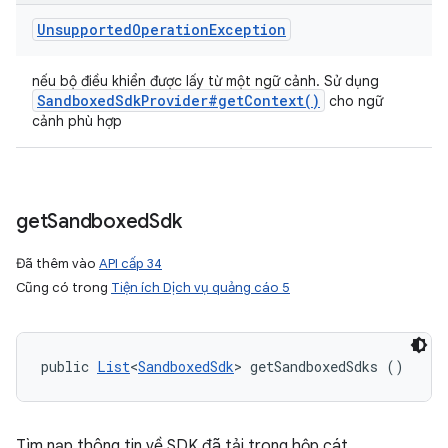
Unsupported
Operation
Exception
nếu bộ điều khiển được lấy từ một ngữ cảnh. Sử dụng
Sandboxed
Sdk
Provider#
get
Context(
)
cho ngữ
cảnh phù hợp
get
Sandboxed
Sdk
Đã thêm vào
API cấp 34
Cũng có trong
Tiện ích Dịch vụ quảng cáo 5
public 
List
<
SandboxedSdk
> getSandboxedSdks ()
Tìm nạp thông tin về SDK đã tải trong hộp cát.