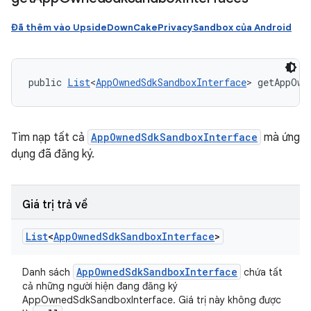
Đã thêm vào UpsideDownCakePrivacySandbox của Android
public 
List
<
AppOwnedSdkSandboxInterface
> getAppOwn
Tìm nạp tất cả
AppOwnedSdkSandboxInterface
mà ứng
dụng đã đăng ký.
Giá trị trả về
List
<
App
Owned
Sdk
Sandbox
Interface
>
App
Owned
Sdk
Sandbox
Interface
Danh sách
chứa tất
cả những người hiện đang đăng ký
AppOwnedSdkSandboxInterface. Giá trị này không được