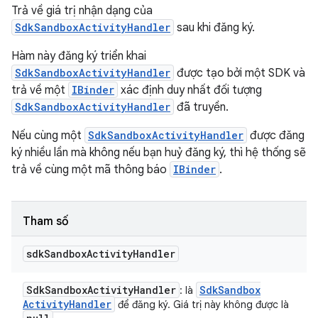
Trả về giá trị nhận dạng của
SdkSandboxActivityHandler
sau khi đăng ký.
Hàm này đăng ký triển khai
SdkSandboxActivityHandler
được tạo bởi một SDK và
trả về một
IBinder
xác định duy nhất đối tượng
SdkSandboxActivityHandler
đã truyền.
Nếu cùng một
SdkSandboxActivityHandler
được đăng
ký nhiều lần mà không nếu bạn huỷ đăng ký, thì hệ thống sẽ
trả về cùng một mã thông báo
IBinder
.
Tham số
sdk
Sandbox
Activity
Handler
Sdk
Sandbox
Activity
Handler
Sdk
Sandbox
: là
Activity
Handler
để đăng ký. Giá trị này không được là