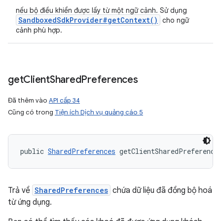
nếu bộ điều khiển được lấy từ một ngữ cảnh. Sử dụng
Sandboxed
Sdk
Provider#
get
Context(
)
cho ngữ
cảnh phù hợp.
get
Client
Shared
Preferences
Đã thêm vào
API cấp 34
Cũng có trong
Tiện ích Dịch vụ quảng cáo 5
public 
SharedPreferences
 getClientSharedPreference
Trả về
SharedPreferences
chứa dữ liệu đã đồng bộ hoá
từ ứng dụng.