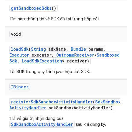
get
Sandboxed
Sdks
()
Tìm nạp thông tin về SDK đã tải trong hộp cát.
void
load
Sdk
(
String
sdk
Name
,
Bundle
params
,
Executor
executor
,
Outcome
Receiver
<
Sandboxed
Sdk
,
Load
Sdk
Exception
> receiver)
Tải SDK trong quy trình java hộp cát SDK.
IBinder
register
Sdk
Sandbox
Activity
Handler
(
Sdk
Sandbox
Activity
Handler
sdk
Sandbox
Activity
Handler)
Trả về giá trị nhận dạng của
SdkSandboxActivityHandler
sau khi đăng ký.