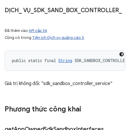
DỊCH
_
VỤ
_
SDK
_
SAND
_
BOX
_
CONTROLLER
_
Đã thêm vào
API cấp 34
Cũng có trong
Tiện ích Dịch vụ quảng cáo 5
public static final 
String
 SDK_SANDBOX_CONTROLLER_
Giá trị không đổi: "sdk_sandbox_controller_service"
Phương thức công khai
get
App
Owned
Sdk
Sandbox
Interfaces