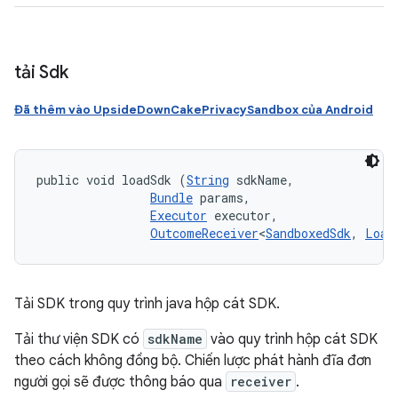
tải Sdk
Đã thêm vào UpsideDownCakePrivacySandbox của Android
public void loadSdk (
String
 sdkName, 

Bundle
 params, 

Executor
 executor, 

OutcomeReceiver
<
SandboxedSdk
, 
Load
Tải SDK trong quy trình java hộp cát SDK.
Tải thư viện SDK có
sdkName
vào quy trình hộp cát SDK
theo cách không đồng bộ. Chiến lược phát hành đĩa đơn
người gọi sẽ được thông báo qua
receiver
.