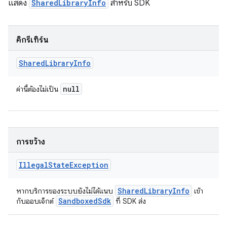
แสดง
SharedLibraryInfo
สำหรับ SDK
คิกรีเทิร์น
Shared
Library
Info
null
ค่านี้ต้องไม่เป็น
การขว้าง
Illegal
State
Exception
Shared
Library
Info
หากบริการของระบบยังไม่ได้แนบ
เข้า
Sandboxed
Sdk
กับออบเจ็กต์
ที่ SDK ส่ง