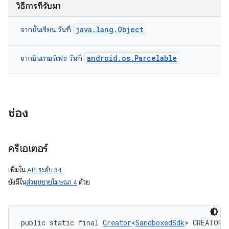
วิธีการที่รับมา
java.lang.Object
จากชั้นเรียน วันที่
android.os.Parcelable
จากอินเทอร์เฟซ วันที่
ช่อง
ครีเอเตอร์
เพิ่มใน
API ระดับ 34
ยังมีใน
ส่วนขยายโฆษณา 4
ด้วย
public static final 
Creator
<
SandboxedSdk
> CREATOR