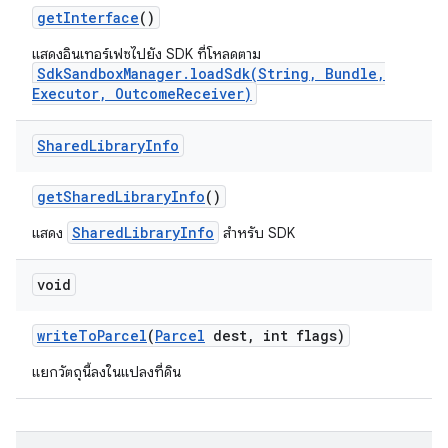
get
Interface
()
แสดงอินเทอร์เฟซไปยัง SDK ที่โหลดตาม
SdkSandboxManager.loadSdk(String, Bundle,
Executor, OutcomeReceiver)
Shared
Library
Info
get
Shared
Library
Info
()
SharedLibraryInfo
แสดง
สำหรับ SDK
void
write
To
Parcel
(
Parcel
dest
,
int flags)
แยกวัตถุนี้ลงในแปลงที่ดิน