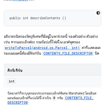
public int describeContents ()
อธิบายชนิดของวัตถุพิเศษที่มีอยู่ในพาร์เซลนี้ ของตัวอย่าง ตัวอย่าง
เช่น หากออบเจ็กต์จะ รวมข้อบ่งชี้ไฟล์ในเอาต์พุตของ
writeToParcel(android.os.Parcel, int)
ค่าที่แสดงผล
ของเมธอดนี้ต้องมีฟังก์ชัน
CONTENTS_FILE_DESCRIPTOR
บิต
คิกรีเทิร์น
int
บิตมาสก์ที่ระบุชุดของประเภทออบเจ็กต์พิเศษ Marshaled โดยอินส
0
CONTENTS
_
FILE
_
แตนซ์ออบเจ็กต์ที่แบ่งได้นี้ ค่าเป็น
หรือ
DESCRIPTOR