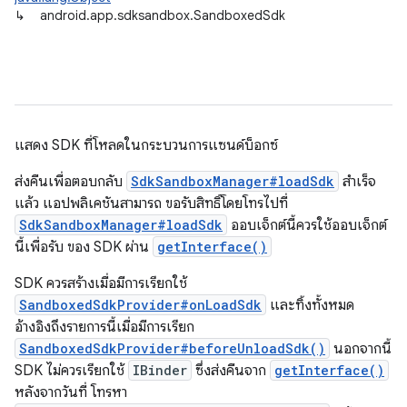
↳
android.app.sdksandbox.SandboxedSdk
แสดง SDK ที่โหลดในกระบวนการแซนด์บ็อกซ์
ส่งคืนเพื่อตอบกลับ
SdkSandboxManager#loadSdk
สำเร็จ
แล้ว แอปพลิเคชันสามารถ ขอรับสิทธิ์โดยโทรไปที่
SdkSandboxManager#loadSdk
ออบเจ็กต์นี้ควรใช้ออบเจ็กต์
นี้เพื่อรับ ของ SDK ผ่าน
getInterface()
SDK ควรสร้างเมื่อมีการเรียกใช้
SandboxedSdkProvider#onLoadSdk
และทิ้งทั้งหมด
อ้างอิงถึงรายการนี้เมื่อมีการเรียก
SandboxedSdkProvider#beforeUnloadSdk()
นอกจากนี้
SDK ไม่ควรเรียกใช้
IBinder
ซึ่งส่งคืนจาก
getInterface()
หลังจากวันที่ โทรหา