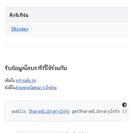
คิกรีเทิร์น
IBinder
รับข้อมูลไลบรารีที่ใช้ร่วมกัน
เพิ่มใน
API ระดับ 34
ยังมีใน
ส่วนขยายโฆษณา 5 อีกด้วย
public 
SharedLibraryInfo
 getSharedLibraryInfo ()