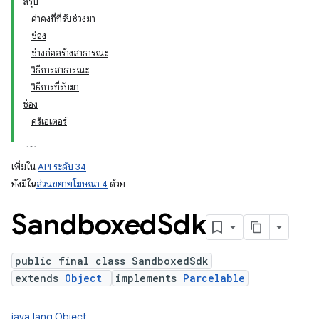
สรุป
ค่าคงที่ที่รับช่วงมา
ช่อง
ation
ช่างก่อสร้างสาธารณะ
วิธีการสาธารณะ
วิธีการที่รับมา
ช่อง
ครีเอเตอร์
เพิ่มใน
API ระดับ 34
ยังมีใน
ส่วนขยายโฆษณา 4
ด้วย
Sandboxed
Sdk
public final class SandboxedSdk
extends
Object
implements
Parcelable
java.lang.Object