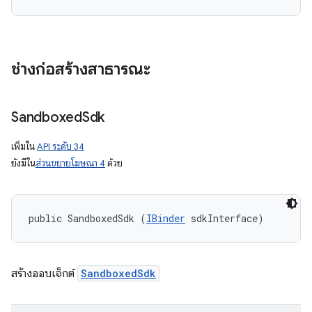
ช่างก่อสร้างสาธารณะ
Sandboxed
Sdk
เพิ่มใน
API ระดับ 34
ยังมีใน
ส่วนขยายโฆษณา 4
ด้วย
public SandboxedSdk (
IBinder
 sdkInterface)
สร้างออบเจ็กต์
SandboxedSdk