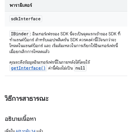
พารามิเตอร์
sdk
Interface
IBinder
: อินเทอร์เฟซของ SDK นี่จะเป็นจุดแรกเข้าของ SDK ที่
ทำแซนด์บ็อกซ์ สำหรับแอปพลิเคชัน SDK ควรคงค่านี้ไว้จนกว่าจะ
โหลดในแซนด์บ็อกซ์ และ เริ่มล้มเหลวในการเรียกใช้อินเทอร์เฟซนี้
เมื่อยกเลิกการโหลดแล้ว
คุณจะดึงข้อมูลอินเทอร์เฟซนี้ในภายหลังได้โดยใช้
getInterface()
null
ค่านี้ต้องไม่เป็น
วิธีการสาธารณะ
อธิบายเนื้อหา
เพิ่มใน
API ระดับ 34
แล้ว