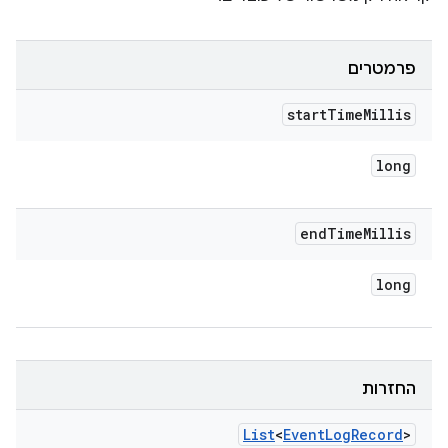
פרמטרים
start
Time
Millis
long
end
Time
Millis
long
החזרות
List
<
Event
Log
Record
>