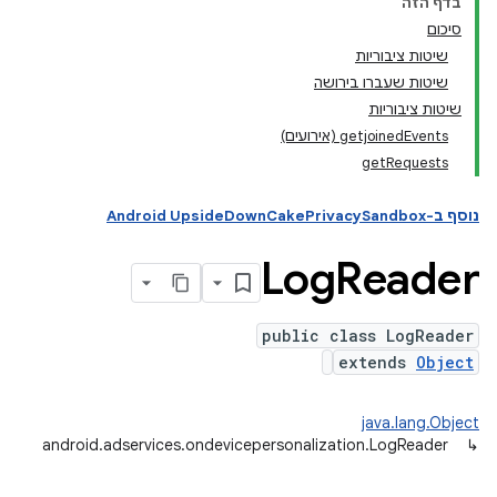
בדף הזה
סיכום
שיטות ציבוריות
andr
שיטות שעברו בירושה
שיטות ציבוריות
getjoinedEvents (אירועים)
getRequests
נוסף ב-Android UpsideDownCakePrivacySandbox
Log
Reader
public class LogReader
extends
Object
java.lang.Object
android.adservices.ondevicepersonalization.LogReader
↳