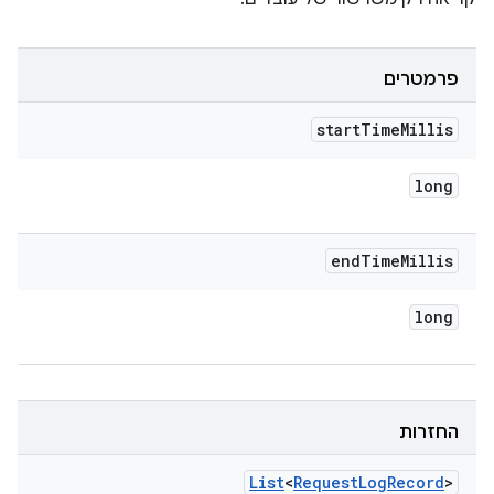
פרמטרים
start
Time
Millis
long
end
Time
Millis
long
החזרות
List
<
Request
Log
Record
>