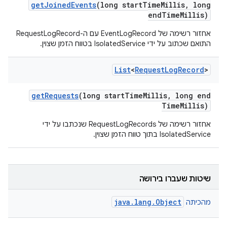
get
Joined
Events
(long start
Time
Millis
,
long
end
Time
Millis)
אחזור רשימה של EventLogRecord עם ה-RequestLogRecord
התואם שכתוב על ידי IsolatedService בטווח הזמן שצוין.
List
<
Request
Log
Record
>
get
Requests
(long start
Time
Millis
,
long end
Time
Millis)
אחזור רשימה של RequestLogRecords שנכתבו על ידי
IsolatedService בתוך טווח הזמן שצוין.
שיטות שעברו בירושה
java.lang.Object
מהכיתה